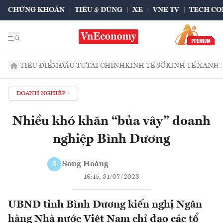
CHỨNG KHOÁN
TIÊU & DÙNG
XE
VNE TV
TECH CO
TIÊU ĐIỂM
ĐẦU TƯ
TÀI CHÍNH
KINH TẾ SỐ
KINH TẾ XANH
DOANH NGHIỆP
Nhiều khó khăn “bủa vây” doanh
nghiệp Bình Dương
Song Hoàng
S
16:15, 31/07/2023
UBND tỉnh Bình Dương kiến nghị Ngân
hàng Nhà nước Việt Nam chỉ đạo các tổ