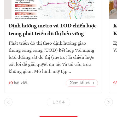
Định hướng metro và TOD chiến lược
K
trong phát triển đô thị bền vững
K
Phát triển đô thị theo định hướng giao
K
thông công cộng (TOD) kết hợp với mạng
V
lưới đường sắt đô thị (metro) là chiến lược
cốt lõi để giải quyết ùn tắc và tái cấu trúc
không gian. Mô hình này tập...
10
bài viết
Xem tất cả
2
1
2
3
4