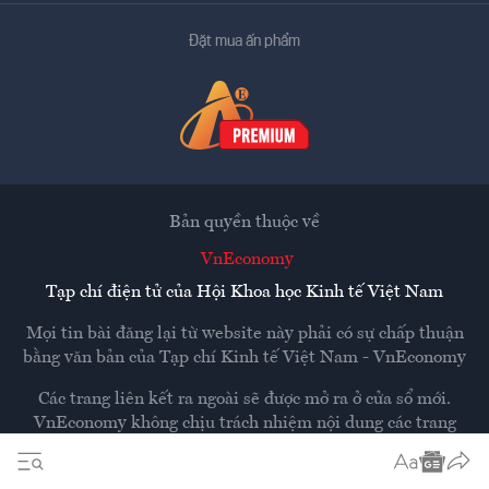
Đặt mua ấn phẩm
Bản quyền thuộc về
VnEconomy
Tạp chí điện tử của Hội Khoa học Kinh tế Việt Nam
Mọi tin bài đăng lại từ website này phải có sự chấp thuận
bằng văn bản của
Tạp chí Kinh tế Việt Nam - VnEconomy
Các trang liên kết ra ngoài sẽ được mở ra ở cửa sổ mới.
VnEconomy không chịu trách nhiệm nội dung các trang
ngoài.