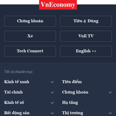
Chứng khoán
Tiêu & Dùng
Xe
VnE TV
Tech Connect
English ++
Tất cả chuyên mục
Kinh tế xanh
Tiêu điểm
Chuyển động xanh
Tài chính
Chứng khoán
Pháp lý
Ngân hàng
Doanh nghiệp niêm yết
Kinh tế số
Hạ tầng
Thương hiệu xanh
Thị trường vốn
Thị trường
Sản phẩm - Thị trường
Bất động sản
Thị trường
Diễn đàn