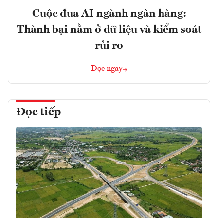
Cuộc đua AI ngành ngân hàng:
Thành bại nằm ở dữ liệu và kiểm soát
rủi ro
Đọc ngay
Đọc tiếp