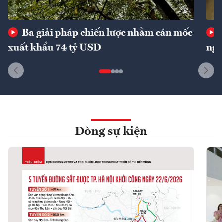
Ba giải pháp chiến lược nhằm cán mốc
xuất khẩu 74 tỷ USD
ngu
Dòng sự kiện