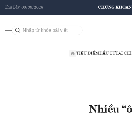
Thứ Bảy, 08/08/2026
CHỨNG KHOÁN
TIÊU ĐIỂM
ĐẦU TƯ
TÀI CH
Nhiều “ô