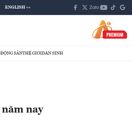
ENGLISH ++
 ĐỘNG SẢN
THẾ GIỚI
DÂN SINH
n năm nay