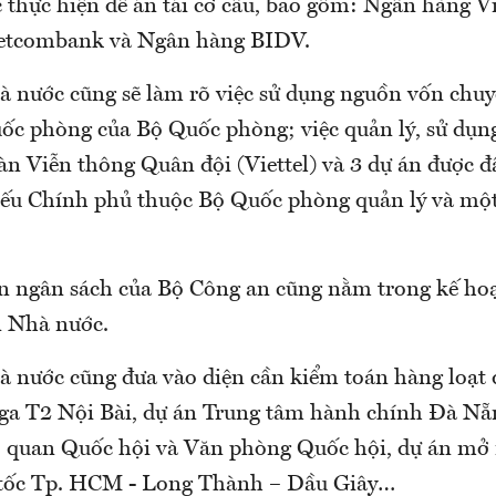
c thực hiện đề án tái cơ cấu, bao gồm: Ngân hàng V
etcombank và Ngân hàng BIDV.
 nước cũng sẽ làm rõ việc sử dụng nguồn vốn chu
uốc phòng của Bộ Quốc phòng; việc quản lý, sử dụng
n Viễn thông Quân đội (Viettel) và 3 dự án được đ
iếu Chính phủ thuộc Bộ Quốc phòng quản lý và một
án ngân sách của Bộ Công an cũng nằm trong kế h
n Nhà nước.
 nước cũng đưa vào diện cần kiểm toán hàng loạt 
ga T2 Nội Bài, dự án Trung tâm hành chính Đà Nẵ
cơ quan Quốc hội và Văn phòng Quốc hội, dự án mở
 tốc Tp. HCM - Long Thành – Dầu Giây…