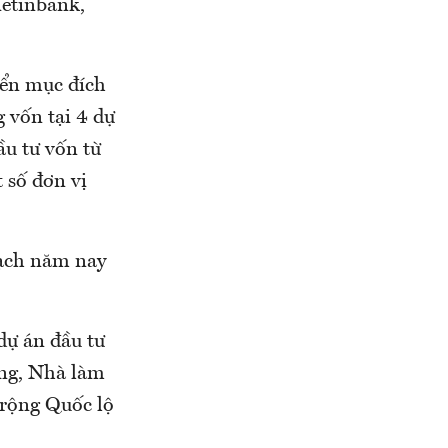
ietinbank,
yển mục đích
 vốn tại 4 dự
ầu tư vốn từ
 số đơn vị
oạch năm nay
dự án đầu tư
ng, Nhà làm
 rộng Quốc lộ