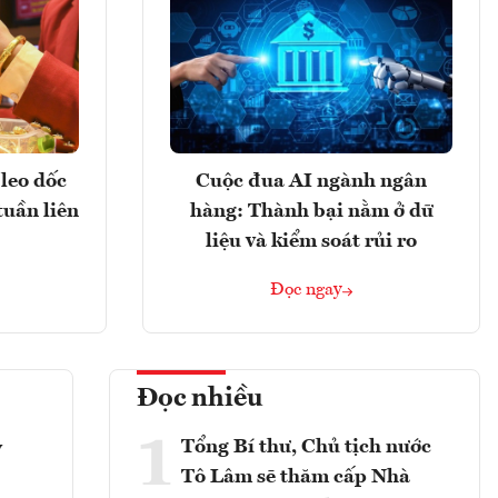
leo dốc
Cuộc đua AI ngành ngân
tuần liên
hàng: Thành bại nằm ở dữ
liệu và kiểm soát rủi ro
Đọc ngay
Đọc nhiều
1
Tổng Bí thư, Chủ tịch nước
y
Tô Lâm sẽ thăm cấp Nhà