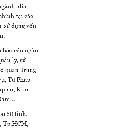
ngành, địa
chính tại các
ệc sử dụng vốn
n.
n báo cáo ngân
uản lý, sử
 cơ quan Trung
vụ, Tư Pháp,
 quan, Kho
t Nam…
ại 50 tỉnh,
ội, Tp.HCM,