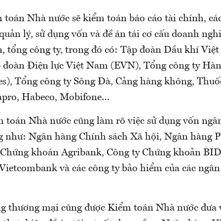
m toán Nhà nước sẽ kiểm toán báo cáo tài chính, cá
quản lý, sử dụng vốn và đề án tái cơ cấu doanh ng
n, tổng công ty, trong đó có: Tập đoàn Dầu khí Việ
 đoàn Điện lực Việt Nam (EVN), Tổng công ty Hàn
s), Tổng công ty Sông Đà, Cảng hàng không, Thuốc
apro, Habeco, Mobifone…
m toán Nhà nước cũng làm rõ việc sử dụng vốn ngân
g như: Ngân hàng Chính sách Xã hội, Ngân hàng Ph
 Chứng khoán Agribank, Công ty Chứng khoản BID
ietcombank và các công ty bảo hiểm của các ngân
g thương mại cũng được Kiểm toán Nhà nước đưa 