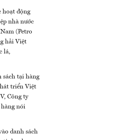
c hoạt động
hiệp nhà nước
t Nam (Petro
g hải Việt
 lá,
 sách tại hàng
át triển Việt
V, Công ty
 hàng nói
vào danh sách