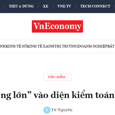
TIÊU & DÙNG
XE
VNE TV
TECH CONNECT
ÍNH
KINH TẾ SỐ
KINH TẾ XANH
THỊ TRƯỜNG
DOANH NGHIỆP
BẤT
TIÊU ĐIỂM
ng lớn” vào diện kiểm toá
Từ Nguyên
T