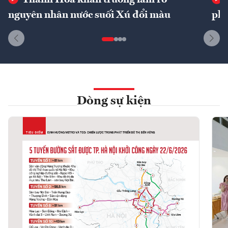
Thanh Hóa khẩn trương làm rõ
nguyên nhân nước suối Xú đổi màu
phí
Dòng sự kiện