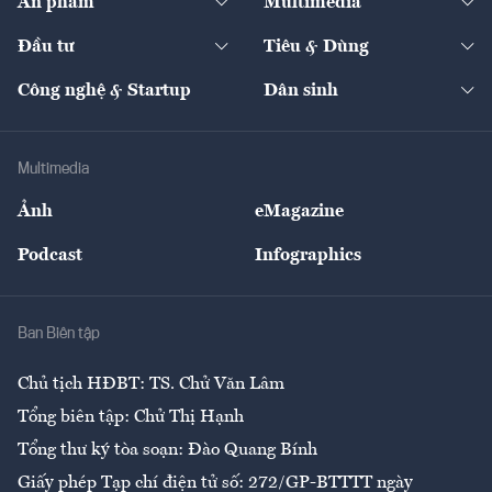
Ấn phẩm
Multimedia
Khung pháp lý
Start-up
Dự án
Công nghiệp
Chuyển động 24h
Đối thoại
The Guide
Video
Đầu tư
Tiêu & Dùng
Quản trị số
Cafe BĐS
Thị trường
Kinh doanh
Kết nối
Tạp chí kinh tế Việt Nam
eMagazine
Nhà đầu tư
Du lịch
Công nghệ & Startup
Dân sinh
Tư vấn
Nông sản
Doanh nhân
Tư vấn Tiêu & Dùng
Infographics
Hạ tầng
Sức khỏe
Khung pháp lý
Doanh nghiệp
Địa phương
Thị trường
Bảo hiểm
Multimedia
Sự kiện
Nhân lực
Ảnh
eMagazine
Đẹp +
An sinh
Podcast
Infographics
Giải trí
Y tế
Nhà
Ban Biên tập
Ẩm thực
Chủ tịch HĐBT: TS. Chử Văn Lâm
Tổng biên tập: Chử Thị Hạnh
Tổng thư ký tòa soạn: Đào Quang Bính
Giấy phép Tạp chí điện tử số: 272/GP-BTTTT ngày