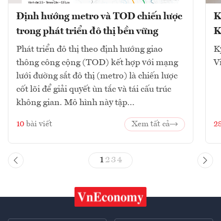
Định hướng metro và TOD chiến lược
K
trong phát triển đô thị bền vững
K
Phát triển đô thị theo định hướng giao
K
thông công cộng (TOD) kết hợp với mạng
V
lưới đường sắt đô thị (metro) là chiến lược
cốt lõi để giải quyết ùn tắc và tái cấu trúc
không gian. Mô hình này tập...
10
bài viết
Xem tất cả
2
1
2
3
4