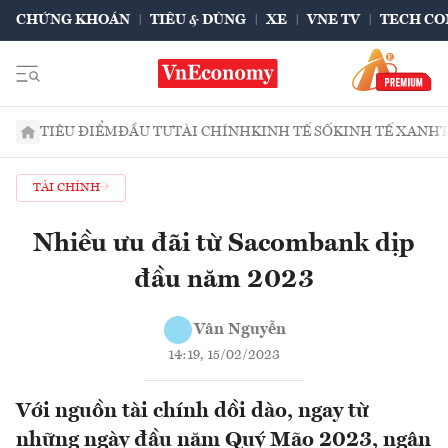
CHỨNG KHOÁN
TIÊU & DÙNG
XE
VNE TV
TECH CO
TIÊU ĐIỂM
ĐẦU TƯ
TÀI CHÍNH
KINH TẾ SỐ
KINH TẾ XANH
TÀI CHÍNH
Nhiều ưu đãi từ Sacombank dịp
đầu năm 2023
Vân Nguyễn
14:19, 15/02/2023
Với nguồn tài chính dồi dào, ngay từ
những ngày đầu năm Quý Mão 2023, ngân