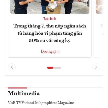
Tài chính
Trong tháng 7, thu nộp ngân sách
Sửa
từ hàng hóa vi phạm tăng gần
ca
50% so với cùng kỳ
Đọc ngay
Multimedia
VnE TV
Podcast
Infographics
eMagazine