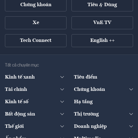
Chứng khoán
Tiêu & Dùng
Xe
VnE TV
Tech Connect
English ++
Tất cả chuyên mục
Kinh tế xanh
Tiêu điểm
Chuyển động xanh
Tài chính
Chứng khoán
Pháp lý
Ngân hàng
Doanh nghiệp niêm yết
Kinh tế số
Hạ tầng
Thương hiệu xanh
Thị trường vốn
Thị trường
Sản phẩm - Thị trường
Bất động sản
Thị trường
Diễn đàn
Thuế
Đầu tư
Tài sản số
Chính sách
Xuất nhập khẩu
Thế giới
Doanh nghiệp
Bảo hiểm
Quốc tế
Dịch vụ số
Thị trường
Khung pháp lý
Kinh tế
Chuyển động