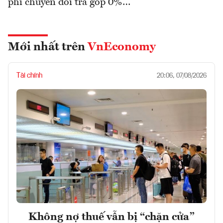
phí chuyển đổi trả góp 0%…
Mới nhất trên
VnEconomy
Tài chính
20:06, 07/08/2026
Không nợ thuế vẫn bị “chặn cửa”