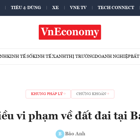
TIÊU & DÙNG
XE
VNE TV
TECH CONNECT
ÍNH
KINH TẾ SỐ
KINH TẾ XANH
THỊ TRƯỜNG
DOANH NGHIỆP
BẤT
KHUNG PHÁP LÝ
CHỨNG KHOÁN
ều vi phạm về đất đai tại B
Bảo Anh
B