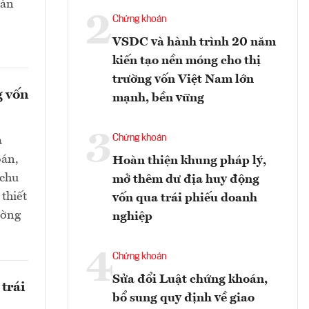
oàn
2
Chứng khoán
VSDC và hành trình 20 năm
kiến tạo nền móng cho thị
trường vốn Việt Nam lớn
g vốn
mạnh, bền vững
3
Chứng khoán
a
oán,
Hoàn thiện khung pháp lý,
 chu
mở thêm dư địa huy động
thiết
vốn qua trái phiếu doanh
ường
nghiệp
4
Chứng khoán
Sửa đổi Luật chứng khoán,
trái
bổ sung quy định về giao