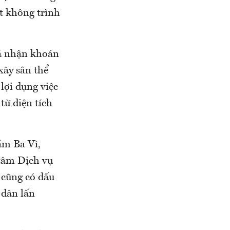
ất không trình
đã nhận khoán
xây sân thể
 lợi dụng việc
từ diện tích
ầm Ba Vì,
tâm Dịch vụ
 cũng có dấu
 dân lấn