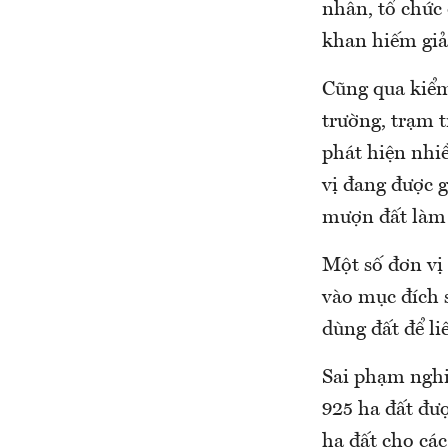
nhân, tổ chức 
khan hiếm giả 
Cũng qua kiểm 
trường, trạm t
phát hiện nhi
vị đang được g
mượn đất làm 
Một số đơn vị 
vào mục đích s
dùng đất để li
Sai phạm nghi
925 ha đất đượ
ha đất cho cá