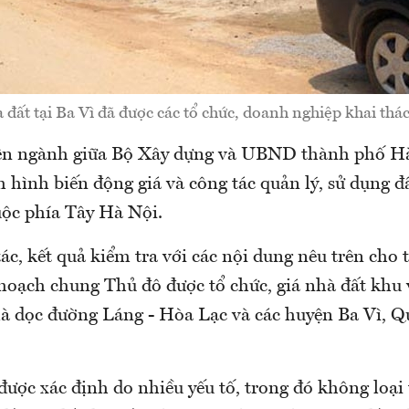
đất tại Ba Vì đã được các tổ chức, doanh nghiệp khai thác
iên ngành giữa Bộ Xây dựng và UBND thành phố Hà
h hình biến động giá và công tác quản lý, sử dụng đấ
uộc phía Tây Hà Nội.
ác, kết quả kiểm tra với các nội dung nêu trên cho t
 hoạch chung Thủ đô được tổ chức, giá nhà đất khu 
là dọc đường Láng - Hòa Lạc và các huyện Ba Vì, Qu
ược xác định do nhiều yếu tố, trong đó không loại 