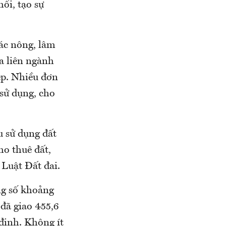
hổi, tạo sự
các nông, lâm
ra liên ngành
ép. Nhiều đơn
 sử dụng, cho
u sử dụng đất
ho thuê đất,
 Luật Đất đai.
ng số khoảng
 đã giao 455,6
định. Không ít