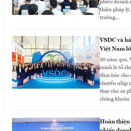
phiếu doanh n
thiện pháp lý
trường...
VSDC và hàn
Việt Nam l
20 năm qua, V
mình là tổ ch
đảm bảo cho c
chuyển nhịp n
thực cho sự p
chứng khoán 
Hoàn thiện 
phiếu doan