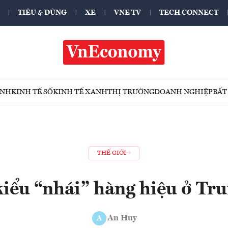
TIÊU & DÙNG
XE
VNE TV
TECH CONNECT
ÍNH
KINH TẾ SỐ
KINH TẾ XANH
THỊ TRƯỜNG
DOANH NGHIỆP
BẤT
THẾ GIỚI
iểu “nhái” hàng hiệu ở Tr
An Huy
A