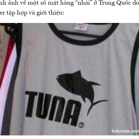
ình ảnh về một số mặt hàng “nhái” ở Trung Quốc do
er tập hợp và giới thiệu: