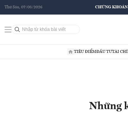
Thứ Sáu, 07/08/2026
CHỨNG KHOÁN
TIÊU ĐIỂM
ĐẦU TƯ
TÀI CH
Những k