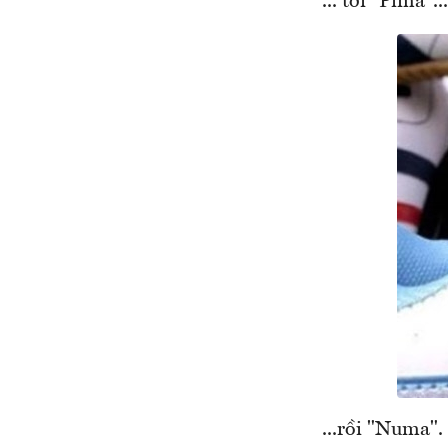
... tới "Pima"...
...rồi "Numa".