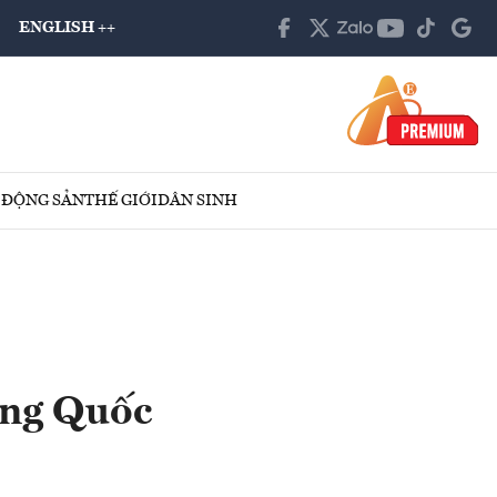
ENGLISH ++
 ĐỘNG SẢN
THẾ GIỚI
DÂN SINH
ung Quốc