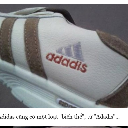
idas cũng có một loạt "biến thể", từ "Adadis"...