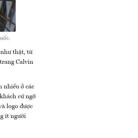
uốc.
như thật, từ
trang Calvin
n nhiều ở các
 khách cứ ngỡ
và logo được
g ít người