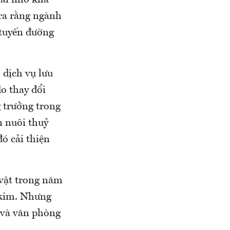
lãi nhờ khả
 ra rằng ngành
 tuyến đường
 dịch vụ lưu
do thay đổi
g trưởng trong
n nuôi thuỷ
đó cải thiện
vật trong năm
 kim. Nhưng
 và văn phòng