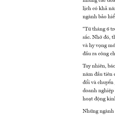
nhưng các doa
lịch có khả n
ngành bảo hiể
“Từ tháng 6 tr
sắc. Nhờ đó, 
và hy vọng mớ
đầu ra công c
Tuy nhiên, bá
năm đầu tiên 
đổi và chuyển 
doanh nghiệp 
hoạt động kin
Những ngành t