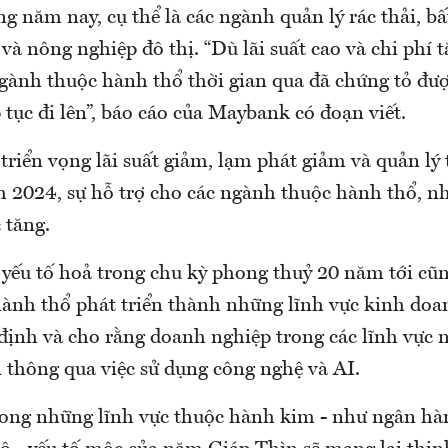
ng năm nay, cụ thể là các ngành quản lý rác thải, bấ
u và nông nghiệp đô thị. “Dù lãi suất cao và chi phí 
gành thuộc hành thổ thời gian qua đã chứng tỏ đượ
p tục đi lên”, báo cáo của Maybank có đoạn viết.
triển vọng lãi suất giảm, lạm phát giảm và quản lý 
 2024, sự hỗ trợ cho các ngành thuộc hành thổ, nh
c tăng.
 yếu tố hoả trong chu kỳ phong thuỷ 20 năm tới cũn
ành thổ phát triển thành những lĩnh vực kinh doa
định và cho rằng doanh nghiệp trong các lĩnh vực 
 thông qua việc sử dụng công nghệ và AI.
rong những lĩnh vực thuộc hành kim - như ngân hàn