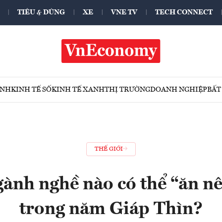
TIÊU & DÙNG
XE
VNE TV
TECH CONNECT
ÍNH
KINH TẾ SỐ
KINH TẾ XANH
THỊ TRƯỜNG
DOANH NGHIỆP
BẤT
THẾ GIỚI
ành nghề nào có thể “ăn nê
trong năm Giáp Thìn?