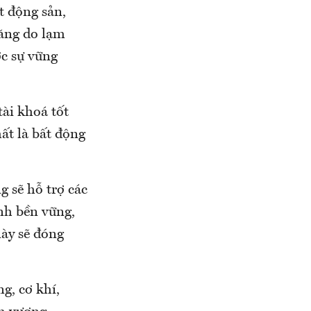
t động sản,
tăng do lạm
c sự vững
tài khoá tốt
ất là bất động
g sẽ hỗ trợ các
nh bền vững,
này sẽ đóng
g, cơ khí,