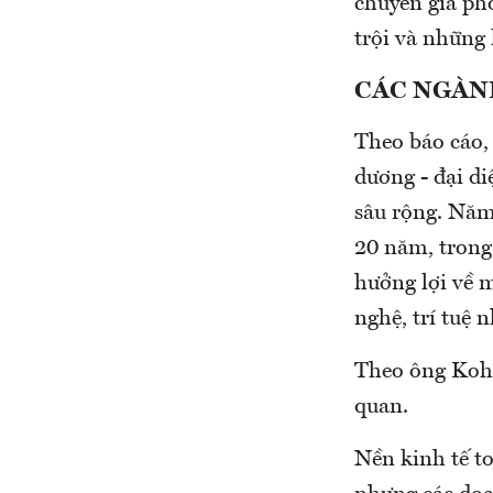
chuyên gia ph
trội và những
CÁC NGÀN
Theo báo cáo,
dương - đại di
sâu rộng. Năm
20 năm, trong 
hưởng lợi về 
nghệ, trí tuệ 
Theo ông Koh, 
quan.
Nền kinh tế t