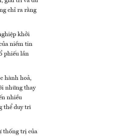
giải trí và du
ng chỉ ra rằng
 nghiệp khởi
của niềm tin
ổ phiếu lần
ộc hành hoả,
ới những thay
iến nhiều
 thể duy trì
 thống trị của