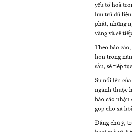
yếu tố hoả tro
lưu trữ dữ liệ
phát, những n
vàng và sẽ tiế
Theo báo cáo, 
hơn trong năm
sản, sẽ tiếp tụ
Sự nổi lên của
ngành thuộc h
báo cáo nhận 
góp cho xã hội
Đáng chú ý, t