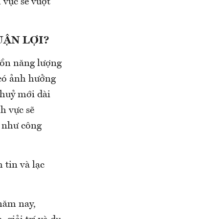
 vực sẽ vượt
UẬN LỢI?
uồn năng lượng
 có ảnh hưởng
huỷ mới dài
h vực sẽ
, như công
 tin và lạc
 năm nay,