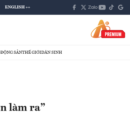
ENGLISH ++
 ĐỘNG SẢN
THẾ GIỚI
DÂN SINH
n làm ra”