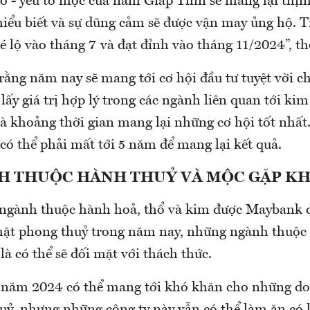
tô - yếu tố mộc của năm Giáp Thìn sẽ mang lại thịn
hiểu biết và sự dũng cảm sẽ được vận may ủng hộ.
 lộ vào tháng 7 và đạt đỉnh vào tháng 11/2024”, th
ằng năm nay sẽ mang tới cơ hội đầu tư tuyệt vời c
lấy giá trị hợp lý trong các ngành liên quan tới kim
à khoảng thời gian mang lại những cơ hội tốt nhất.
 có thể phải mất tới 5 năm để mang lại kết quả.
H THUỘC HÀNH THUỶ VÀ MỘC GẶP K
 ngành thuộc hành hoả, thổ và kim được Maybank d
mặt phong thuỷ trong năm nay, những ngành thuộc
à có thể sẽ đối mặt với thách thức.
 năm 2024 có thể mang tới khó khăn cho những d