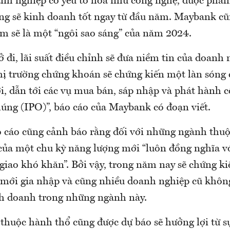
nh nghiệp có yếu tố hoả như công nghệ, dược phẩm, 
ăng sẽ kinh doanh tốt ngay từ đầu năm. Maybank cũ
m sẽ là một “ngôi sao sáng” của năm 2024.
ở đi, lãi suất điều chỉnh sẽ đưa niềm tin của doanh
thị trường chứng khoán sẽ chứng kiến một làn sóng 
i, dẫn tới các vụ mua bán, sáp nhập và phát hành c
húng (IPO)”, báo cáo của Maybank có đoạn viết.
o cáo cũng cảnh báo rằng đối với những ngành thu
của một chu kỳ năng lượng mới “luôn đồng nghĩa v
giao khó khăn”. Bởi vậy, trong năm nay sẽ chứng k
mới gia nhập và cũng nhiều doanh nghiệp cũ không
h doanh trong những ngành này.
huộc hành thổ cũng được dự báo sẽ hưởng lợi từ sự