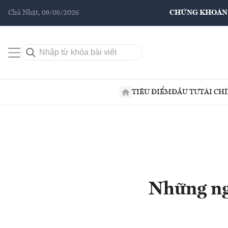
Chủ Nhật, 09/08/2026
CHỨNG KHOÁN
TIÊU ĐIỂM
ĐẦU TƯ
TÀI CH
Những ng