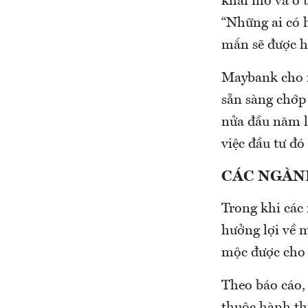
khai mỏ và ô 
“Những ai có 
mắn sẽ được hé
Maybank cho r
sẵn sàng chớp 
nửa đầu năm l
việc đầu tư đó
CÁC NGÀN
Trong khi các
hưởng lợi về 
mộc được cho l
Theo báo cáo,