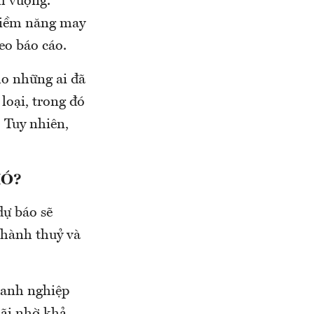
h vượng.
 Tiềm năng may
eo báo cáo.
ho những ai đã
 loại, trong đó
 Tuy nhiên,
HÓ?
ự báo sẽ
 hành thuỷ và
oanh nghiệp