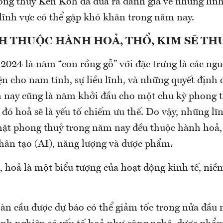
ong thuỷ Ken Koh đã đưa ra đánh giá về những lĩnh
 lĩnh vực có thể gặp khó khăn trong năm nay.
H THUỘC HÀNH HOẢ, THỔ, KIM SẼ TH
 2024 là năm “con rồng gỗ” với đặc trưng là các ng
ện cho nam tính, sự liều lĩnh, và những quyết định
 nay cũng là năm khởi đầu cho một chu kỳ phong t
đó hoả sẽ là yếu tố chiếm ưu thế. Do vậy, những lĩn
mặt phong thuỷ trong năm nay đều thuộc hành hoả
nhân tạo (AI), năng lượng và dược phẩm.
hoả là một biểu tượng của hoạt động kinh tế, niềm
oàn cầu được dự báo có thể giảm tốc trong nửa đầu