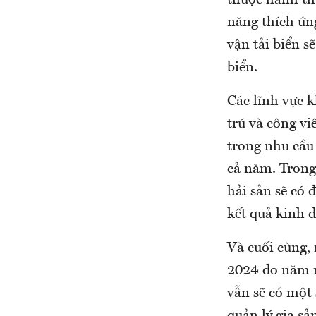
thuộc hành th
năng thích ứn
vận tải biển s
biển.
Các lĩnh vực k
trú và công vi
trong nhu cầu 
cả năm. Trong
hải sản sẽ có 
kết quả kinh 
Và cuối cùng,
2024 do năm n
vẫn sẽ có một