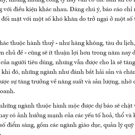
uỷ, nhưng những công ty này vẫn có thể làm ăn có 
g với điều kiện khác nhau. Đáng chú ý, báo cáo chỉ
ẽ đối mặt với một số khó khăn do trở ngại ở một số
hác thuộc hành thuỷ - như hàng không, tàu du lịch,
ên chủ đề - cũng sẽ ít thuận lợi hơn trong năm nay 
của người tiêu dùng, nhưng vẫn được cho là sẽ tăn
 khi đó, những ngành như đánh bắt hải sản và chă
được sự tăng trưởng về năng suất và sản lượng, nhờ 
doanh.
 những ngành thuộc hành mộc được dự báo sẽ chật 
ay có ảnh hưởng mạnh của các yếu tố hoả, thổ và
 số điểm sáng, gồm các ngành giáo dục, quản lý quỹ