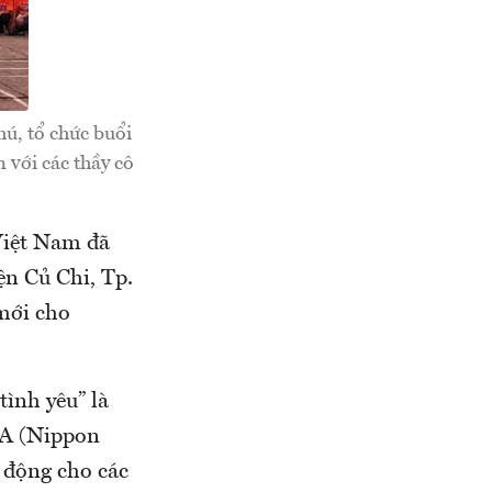
ú, tổ chức buổi
 với các thầy cô
Việt Nam đã
ện Củ Chi, Tp.
mới cho
tình yêu” là
EA (Nippon
 động cho các