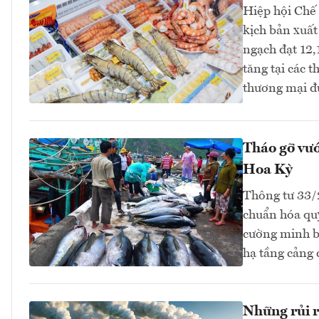
Hiệp hội Chế
kịch bản xuất
ngạch đạt 12,
tăng tại các 
thương mại đ
Tháo gỡ vướ
Hoa Kỳ
Thông tư 33
chuẩn hóa quy
cường minh bạ
hạ tầng cảng
Những rủi r