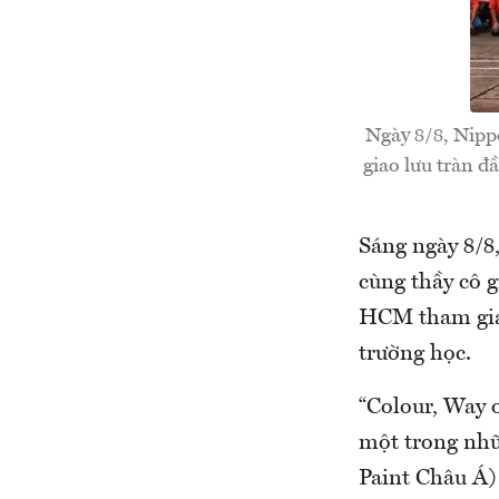
Ngày 8/8, Nipp
giao lưu tràn đ
Sáng ngày 8/8
cùng thầy cô 
HCM tham gia 
trường học.
“Colour, Way o
một trong nhữ
Paint Châu Á)