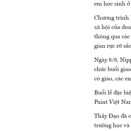
em học sinh ở
Chương trình 
xã hội của do
thông qua các 
gian rực rỡ s
Ngày 8/8, Nip
chức buổi giao
cô giáo, các e
Buổi lễ đặc b
Paint Việt Na
Thầy Đạo đã c
trường học và