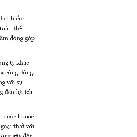
hát biểu:
toàn thể
hằm đóng góp
ông ty khác
ủa cộng đồng.
g với sự
 đến lợi ích
ã được khoác
goại thất với
hông gây độc