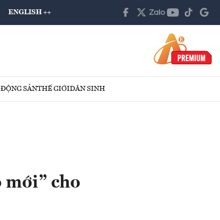
ENGLISH ++
 ĐỘNG SẢN
THẾ GIỚI
DÂN SINH
o mới” cho