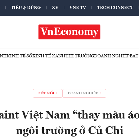
TIÊU & DÙNG
XE
VNE TV
TECH CONNECT
ÍNH
KINH TẾ SỐ
KINH TẾ XANH
THỊ TRƯỜNG
DOANH NGHIỆP
BẤT
KẾT NỐI
DOANH NGHIỆP
int Việt Nam “thay màu á
ngôi trường ở Củ Chi