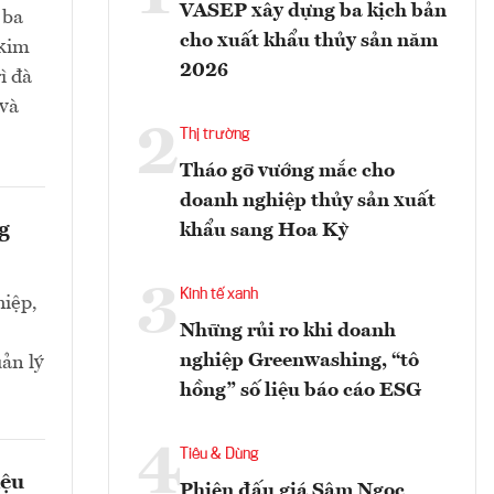
VASEP xây dựng ba kịch bản
 ba
cho xuất khẩu thủy sản năm
 kim
2026
ì đà
 và
2
Thị trường
Tháo gỡ vướng mắc cho
doanh nghiệp thủy sản xuất
g
khẩu sang Hoa Kỳ
3
Kinh tế xanh
iệp,
Những rủi ro khi doanh
nghiệp Greenwashing, “tô
ản lý
hồng” số liệu báo cáo ESG
4
Tiêu & Dùng
iệu
Phiên đấu giá Sâm Ngọc