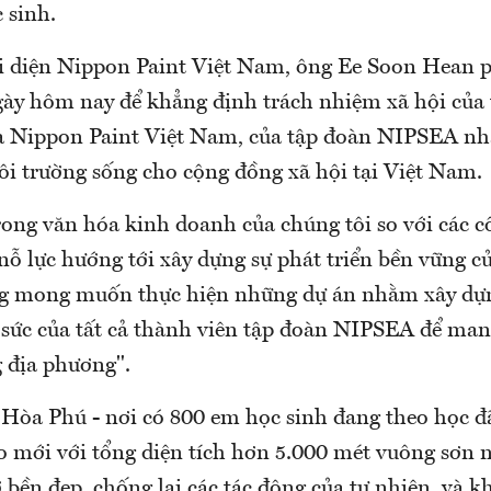
 sinh.
đại diện Nippon Paint Việt Nam, ông Ee Soon Hean p
ày hôm nay để khẳng định trách nhiệm xã hội của 
a Nippon Paint Việt Nam, của tập đoàn NIPSEA n
ôi trường sống cho cộng đồng xã hội tại Việt Nam.
rong văn hóa kinh doanh của chúng tôi so với các c
ỗ lực hướng tới xây dựng sự phát triển bền vững c
g mong muốn thực hiện những dự án nhằm xây dựn
 sức của tất cả thành viên tập đoàn NIPSEA để mang
 địa phương".
òa Phú - nơi có 800 em học sinh đang theo học đ
o mới với tổng diện tích hơn 5.000 mét vuông sơn n
,bền đẹp, chống lại các tác động của tự nhiên và k