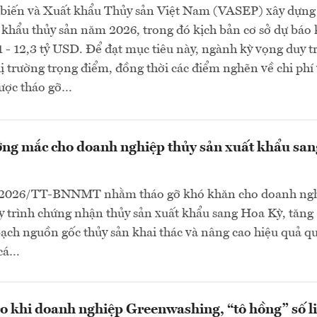
 biến và Xuất khẩu Thủy sản Việt Nam (VASEP) xây dựng
 khẩu thủy sản năm 2026, trong đó kịch bản cơ sở dự báo
1 - 12,3 tỷ USD. Để đạt mục tiêu này, ngành kỳ vọng duy tr
thị trường trọng điểm, đồng thời các điểm nghẽn về chi phí
ược tháo gỡ…
ng mắc cho doanh nghiệp thủy sản xuất khẩu san
/2026/TT-BNNMT nhằm tháo gỡ khó khăn cho doanh ngh
 trình chứng nhận thủy sản xuất khẩu sang Hoa Kỳ, tăng
ch nguồn gốc thủy sản khai thác và nâng cao hiệu quả qu
 cá…
o khi doanh nghiệp Greenwashing, “tô hồng” số l