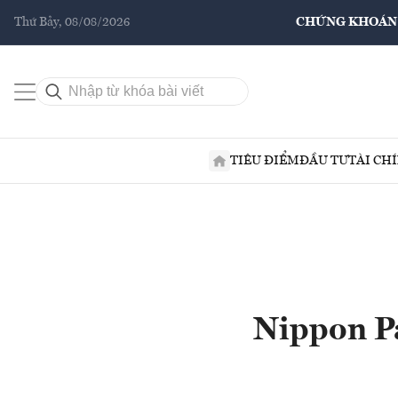
Thứ Bảy, 08/08/2026
CHỨNG KHOÁN
TIÊU ĐIỂM
ĐẦU TƯ
TÀI CH
Nippon Pa