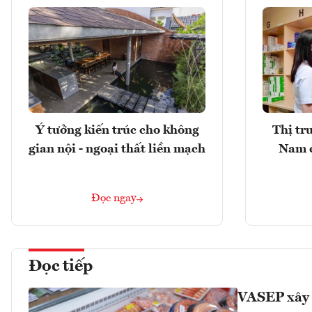
Ý tưởng kiến trúc cho không
Thị tr
gian nội - ngoại thất liền mạch
Nam 
Đọc ngay
Đọc tiếp
VASEP xây 