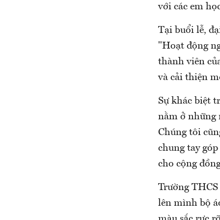
với các em học
Tại buổi lễ, 
"Hoạt động ng
thành viên củ
và cải thiện m
Sự khác biệt t
nằm ở những n
Chúng tôi cũn
chung tay góp
cho cộng đồng
Trường THCS H
lên mình bộ á
màu sắc rực rỡ