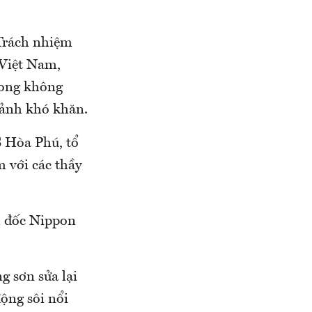
“Trách nhiệm
 Việt Nam,
trong không
cảnh khó khăn.
 Hòa Phú, tổ
m với các thầy
m đốc Nippon
 sơn sửa lại
ộng sôi nổi