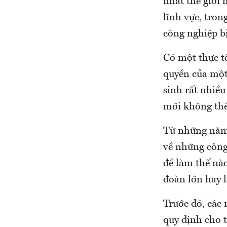
nhất thế giới
lĩnh vực, tron
công nghiệp bị 
Có một thực tế
quyền của một 
sinh rất nhiề
mới không th
Từ những năm 
về những công 
đề làm thế nà
đoàn lớn hay l
Trước đó, các
quy định cho t