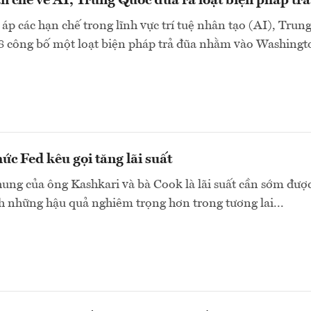
n chế về AI, Trung Quốc đưa ra loạt biện pháp tr
 áp các hạn chế trong lĩnh vực trí tuệ nhân tạo (AI), Trun
8 công bố một loạt biện pháp trả đũa nhằm vào Washingto
ức Fed kêu gọi tăng lãi suất
ng của ông Kashkari và bà Cook là lãi suất cần sớm đượ
h những hậu quả nghiêm trọng hơn trong tương lai...