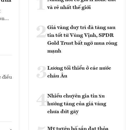
1
ả đũa
và rẻ nhất thế giới
g
n...
2
Giá vàng duy trì đà tăng sau
tin tốt từ Vùng Vịnh, SPDR
Gold Trust bất ngờ mua ròng
mạnh
3
Lương tối thiểu ở các nước
châu Âu
c điều
4
Nhiều chuyên gia tin xu
hướng tăng của giá vàng
chưa đứt gãy
Mỹ tuyên bố sắp đạt thỏa