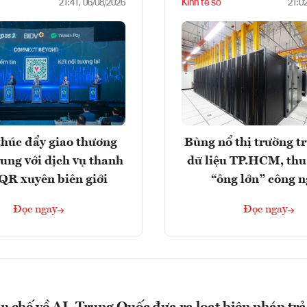
Kinh tế số
21:41, 06/08/2026
21:0
húc đẩy giao thương
Bùng nổ thị trường t
rung với dịch vụ thanh
dữ liệu TP.HCM, thu
QR xuyên biên giới
“ông lớn” công 
Đọc ngay
Đọc ngay