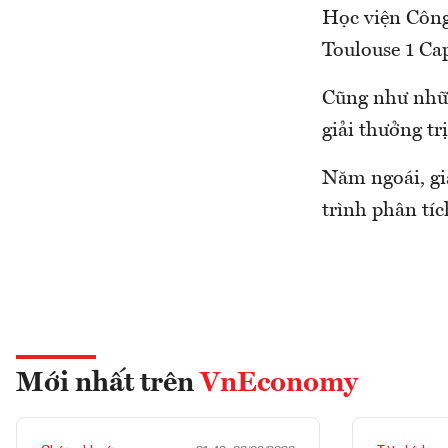
Học viện Công
Toulouse 1 Cap
Cũng như nhữn
giải thưởng tr
Năm ngoái, gi
trình phân tích
Mới nhất trên
VnEconomy