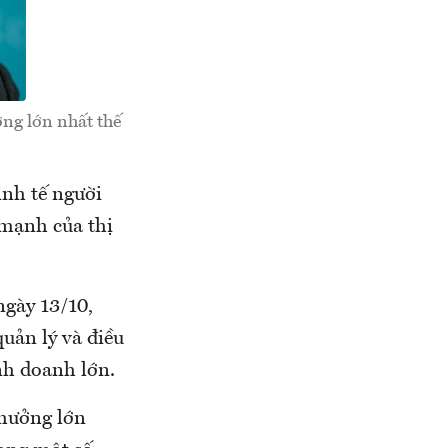
ởng lớn nhất thế
inh tế người
 mạnh của thị
gày 13/10,
uản lý và điều
inh doanh lớn.
 hưởng lớn