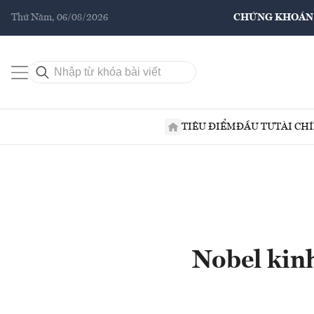
Thứ Năm, 06/08/2026
CHỨNG KHOÁN
TIÊU ĐIỂM
ĐẦU TƯ
TÀI CH
Nobel kinh