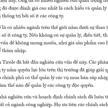
 hiện nay. Ông đã có nhiều nghiên cứu quan trọng t
g đó được đánh giá cao nhất là cách hiểu và quản lý
thống trị bởi số ít các công ty.
 là có nhiều ngành trên thế giới nằm dưới sự thao 
số ít công ty. Nếu không có sự quản lý, điều tiết, th
u vấn đề không mong muốn, như giá sản phẩm cao h
ể thâm nhập.
Tirole đã bắt đầu nghiên cứu vấn đề này. Các phân
ty nắm quyền lực lớn trên thị trường đã giúp giải q
o chính phủ có thể quản lý các vụ mua bán sáp nhập
àm thế nào để quản lý các công ty độc quyền.
 nhà nghiên cứu và hoạch định chính sách đã luôn t
ất cả ngành công nghiệp. Họ ưu tiên các chính sác