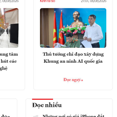
Kinh tế số
2, 06/08/2026
21:01, 06/08/2026
rung tâm
Thủ tướng chỉ đạo xây dựng
 hút các
Khung an ninh AI quốc gia
nghệ
Đọc ngay
Đọc nhiều
Những nơi có giá iPhone đắt