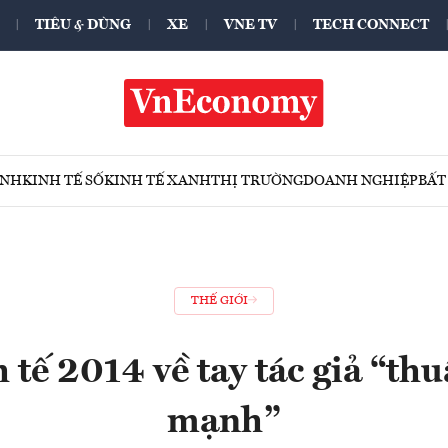
TIÊU & DÙNG
XE
VNE TV
TECH CONNECT
ÍNH
KINH TẾ SỐ
KINH TẾ XANH
THỊ TRƯỜNG
DOANH NGHIỆP
BẤT
THẾ GIỚI
 tế 2014 về tay tác giả “th
mạnh”