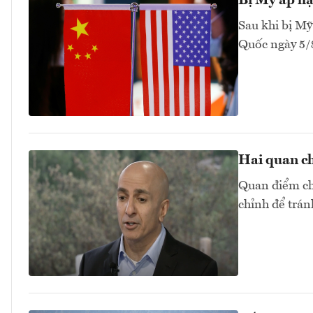
Bị Mỹ áp hạ
Sau khi bị Mỹ
Quốc ngày 5/
Hai quan ch
Quan điểm chu
chỉnh để trán