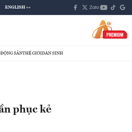
ENGLISH ++
 ĐỘNG SẢN
THẾ GIỚI
DÂN SINH
uần phục kẻ