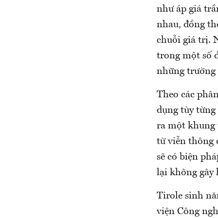
như áp giá trầ
nhau, đồng thờ
chuỗi giá trị.
trong một số đ
những trường 
Theo các phân 
dụng tùy từng
ra một khung 
từ viễn thông
sẽ có biện phá
lại không gây 
Tirole sinh nă
viện Công ngh