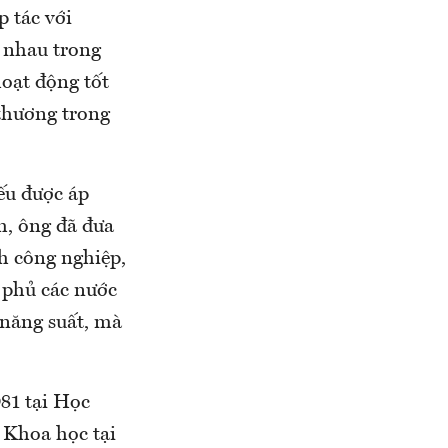
p tác với
c nhau trong
hoạt động tốt
 thương trong
nếu được áp
h, ông đã đưa
h công nghiệp,
 phủ các nước
 năng suất, mà
981 tại Học
 Khoa học tại