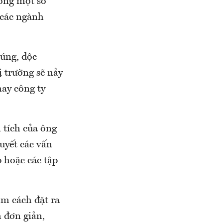
rong một số
 các ngành
túng, độc
ị trường sẽ nảy
ay công ty
 tích của ông
uyết các vấn
 hoặc các tập
ìm cách đặt ra
h đơn giản,