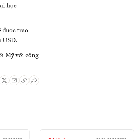
ại học
 được trao
ệu USD.
ời Mỹ với công