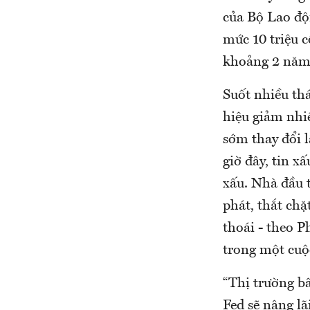
của Bộ Lao độ
mức 10 triệu c
khoảng 2 năm t
Suốt nhiều th
hiệu giảm nhiệ
sớm thay đổi 
giờ đây, tin x
xấu. Nhà đầu t
phát, thắt chặ
thoái - theo
trong một cuộ
“Thị trường bâ
Fed sẽ nâng lã