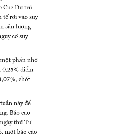
ệc Cục Dự trữ
 tế rơi vào suy
ảm sản lượng
nguy cơ suy
, một phần nhờ
ất 0,25% điểm
 1,07%, chốt
 tuần này để
ông. Báo cáo
 ngày thứ Tư
ó, một báo cáo