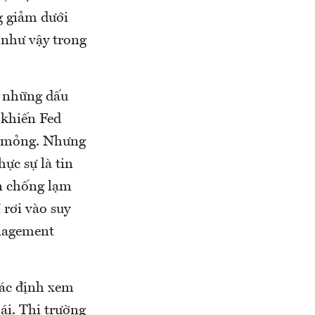
g giảm dưới
 như vậy trong
n những dấu
 khiến Fed
ềm mỏng. Nhưng
hực sự là tin
ến chống lạm
 rơi vào suy
nagement
 xác định xem
oái. Thị trường