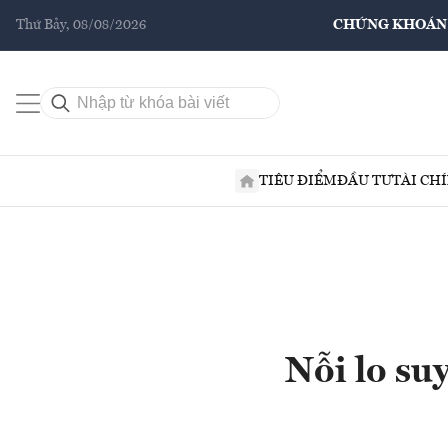
Thứ Bảy, 08/08/2026
CHỨNG KHOÁN
TIÊU ĐIỂM
ĐẦU TƯ
TÀI CH
Nỗi lo su