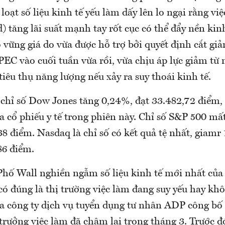
 loạt số liệu kinh tế yếu làm dấy lên lo ngại rằng vi
) tăng lãi suất mạnh tay rốt cục có thể đẩy nền kinh
 vững giá do vừa được hỗ trợ bởi quyết định cắt gi
EC vào cuối tuần vừa rồi, vừa chịu áp lực giảm từ 
iêu thụ năng lượng nếu xảy ra suy thoái kinh tế.
 chỉ số Dow Jones tăng 0,24%, đạt 33.482,72 điểm
ủa cổ phiếu y tế trong phiên này. Chỉ số S&P 500 m
38 điểm. Nasdaq là chỉ số có kết quả tệ nhất, giamr
86 điểm.
Phố Wall nghiền ngẫm số liệu kinh tế mới nhất của
ó đúng là thị trường việc làm đang suy yếu hay kh
a công ty dịch vụ tuyển dụng tư nhân ADP công bố
trưởng việc làm đã chậm lại trong tháng 3. Trước đ