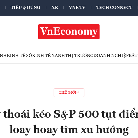
TIÊU & DÙNG
XE
VNE TV
TECH CONNECT
ÍNH
KINH TẾ SỐ
KINH TẾ XANH
THỊ TRƯỜNG
DOANH NGHIỆP
BẤT
THẾ GIỚI
y thoái kéo S&P 500 tụt điể
loay hoay tìm xu hướng