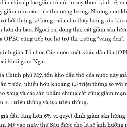
 dầu chịu áp lực giảm từ nỗi lo suy thoái kinh tế, vì
suy giảm nhu cầu tiêu thụ năng lượng. Nhưng mặt kh
trợ bởi thống kê hàng tuần cho thấy lượng tồn kho 
hơn dự báo. Ngoài ra, động thái cắt giảm sản lượn
 OPEC cũng tiếp tục hỗ trợ thị trường “vàng đen”.
minh giữa Tổ chức Các nước xuất khẩu dầu lửa (OP
oài khối gồm Nga.
của Chính phủ Mỹ, tồn kho dầu thô của nước này giả
uần trước, nhiều hơn khoảng 1,5 triệu thùng so với
ho xăng và các sản phẩm chưng cất cũng giảm mạn
 4,1 triệu thùng và 3,6 triệu thùng.
giá dầu tăng hơn 6% vì quyết định giảm sản lượng
làm Mỹ vào ngày thứ Sáu được cho là sẽ ảnh hưởng n