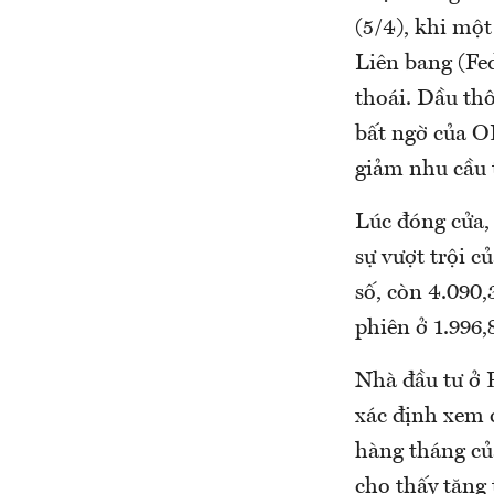
(5/4), khi một
Liên bang (Fed
thoái. Dầu thô
bất ngờ của OP
giảm nhu cầu t
Lúc đóng cửa,
sự vượt trội c
số, còn 4.090,
phiên ở 1.996,
Nhà đầu tư ở 
xác định xem c
hàng tháng củ
cho thấy tăng 