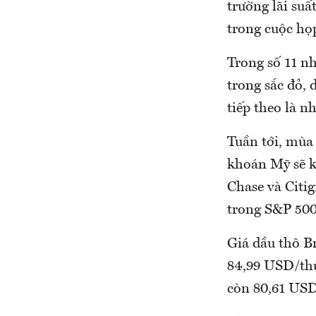
trường lãi suấ
trong cuộc họ
Trong số 11 n
trong sắc đỏ,
tiếp theo là 
Tuần tới, mùa
khoán Mỹ sẽ k
Chase và Citig
trong S&P 500
Giá dầu thô B
84,99 USD/thù
còn 80,61 US