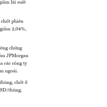
giảm lãi suất
 chốt phiên
c giảm 2,04%,
rường chứng
 gồm JPMorgan
a các công ty
m ngoái.
thùng, chốt ở
USD/thùng,