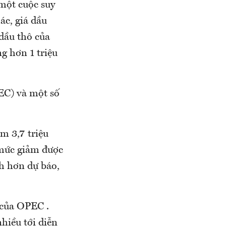
 một cuộc suy
ác, giá dầu
dầu thô của
g hơn 1 triệu
EC) và một số
m 3,7 triệu
 mức giảm được
h hơn dự báo,
 của OPEC .
hiều tới diễn