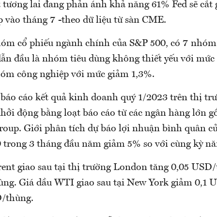
t tương lai đang phản ánh khả năng 61% Fed sẽ cắt 
p vào tháng 7 -theo dữ liệu từ sàn CME.
hóm cổ phiếu ngành chính của S&P 500, có 7 nhóm
 dẫn đầu là nhóm tiêu dùng không thiết yếu với mứ
nhóm công nghiệp với mức giảm 1,3%.
 báo cáo kết quả kinh doanh quý 1/2023 trên thị t
hởi động bằng loạt báo cáo từ các ngân hàng lớn
roup. Giới phân tích dự báo lợi nhuận bình quân củ
 trong 3 tháng đầu năm giảm 5% so với cùng kỳ nă
rent giao sau tại thị trường London tăng 0,05 USD/
ng. Giá dầu WTI giao sau tại New York giảm 0,1 
D/thùng.