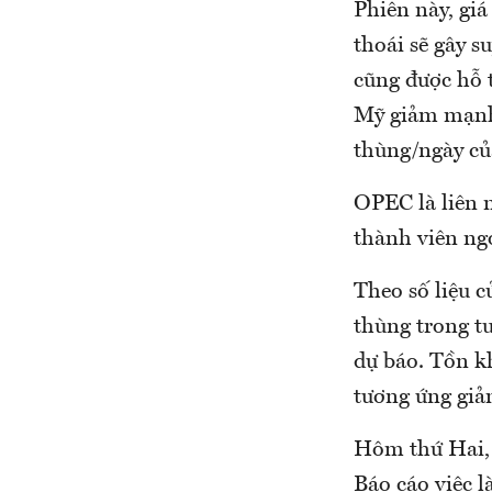
Phiên này, giá
thoái sẽ gây 
cũng được hỗ 
Mỹ giảm mạnh 
thùng/ngày của
OPEC là liên 
thành viên ng
Theo số liệu 
thùng trong t
dự báo. Tồn k
tương ứng giảm
Hôm thứ Hai, 
Báo cáo việc 