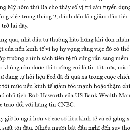
ng Mỹ hôm thứ Ba cho thấy số vị trí cần tuyển dụn
ông việc trong tháng 2, đánh dấu lần giảm đầu tiên
rở lại đây.
áng qua, nhà đầu tư thường hào hứng khi đón nhậ
t của nền kinh tế vì họ hy vọng rằng việc đó có thể
lập trường chính sách tiền tệ từ cứng rắn sang m
ấu không còn được thị trường coi là tin tốt nữa, mà t
ư đang tự hỏi liệu Fed đã đi quá xa trong cuộc chi
t tới mức nền kinh tế giảm tốc mạnh hoặc thậm chí
 Phó chủ tịch Rob Haworth của US Bank Wealth Ma
c trao đổi với hãng tin CNBC.
y giờ lo ngại hơn về các số liệu kinh tế và cố gắng
i suất tới đâu. Nhiều người bắt đầu nghĩ đến suy th