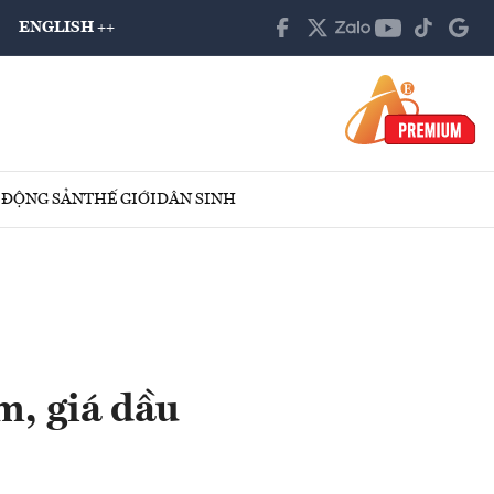
ENGLISH ++
 ĐỘNG SẢN
THẾ GIỚI
DÂN SINH
m, giá dầu