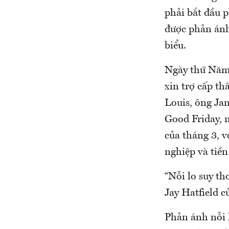
phải bắt đầu p
được phản ánh.
biểu.
Ngày thứ Năm,
xin trợ cấp th
Louis, ông Jam
Good Friday, 
của tháng 3, v
nghiệp và tiền
“Nỗi lo suy th
Jay Hatfield 
Phản ánh nỗi 