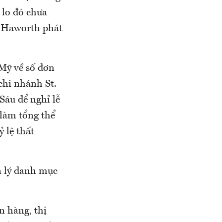
i lo đó chưa
ng Haworth phát
Mỹ về số đơn
 chi nhánh St.
Sáu để nghỉ lễ
làm tổng thể
ỷ lệ thất
ản lý danh mục
n hàng, thị