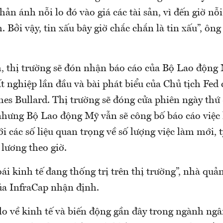
hản ánh nỗi lo đó vào giá các tài sản, vì đến giờ nỗ
 Bởi vậy, tin xấu bây giờ chắc chắn là tin xấu”, ô
 thị trường sẽ đón nhận báo cáo của Bộ Lao động 
ất nghiệp lần đầu và bài phát biểu của Chủ tịch Fed
es Bullard. Thị trường sẽ đóng cửa phiên ngày thứ 
nhưng Bộ Lao động Mỹ vẫn sẽ công bố báo cáo việc 
ới các số liệu quan trọng về số lượng việc làm mới, t
 lương theo giờ.
oái kinh tế đang thống trị trên thị trường”, nhà qu
của InfraCap nhận định.
lo về kinh tế và biến động gần đây trong ngành ngâ