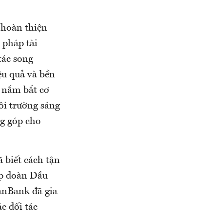
 hoàn thiện
 pháp tài
tác song
ệu quả và bền
, nắm bắt cơ
ôi trường sáng
ng góp cho
 biết cách tận
ập đoàn Dầu
anBank đã gia
c đối tác