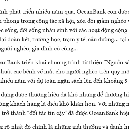
ình phát triển nhiều năm qua, OceanBank còn được 
n phong trong công tác xã hội, xóa đói giảm nghèo 
ộc sống, đời sống nhân sinh với các hoạt động cộng
ại đoàn kết, trường học, trạm y tế, cầu đường… tại 
gười nghèo, gia đình có công...
nBank triển khai chương trình từ thiện "Nguồn 
thuật các bệnh về mắt cho người nghèo trên quy mô
 nhiều năm với dự toán ngân sách lên đến khoảng 5
o dựng được thương hiệu đã khó nhưng để thương hi
 lòng khách hàng là điều khó khăn hơn. Với những n
 trở thành “đối tác tin cậy” đã được OceanBank hiệ
 rõ nhất đó chính là những giải thưởng và danh hi