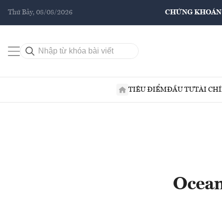
Thứ Bảy, 08/08/2026
CHỨNG KHOÁN
TIÊU ĐIỂM
ĐẦU TƯ
TÀI CH
Ocean