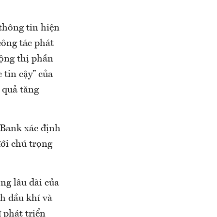
thông tin hiện
công tác phát
ộng thị phần
 tin cậy” của
 quả tăng
nBank xác định
ưới chú trọng
ng lâu dài của
nh dầu khí và
 phát triển