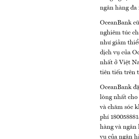
ngân hàng đa 
OceanBank cũn
nghiêm túc cho
như giảm thiể
dịch vụ của O
nhất ở Việt N
tiên tiến trên 
OceanBank đặc
lòng nhất cho
và chăm sóc k
phí 180058881
hàng và ngân h
vụ của ngân h