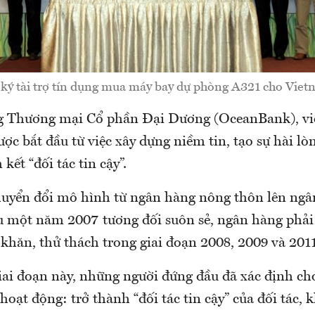
ý tài trợ tín dụng mua máy bay dự phòng A321 cho Vietn
g Thương mại Cổ phần Đại Dương (OceanBank), vi
ợc bắt đầu từ việc xây dựng niềm tin, tạo sự hài l
kết “đối tác tin cậy”.
yển đổi mô hình từ ngân hàng nông thôn lên ngân
 một năm 2007 tương đối suôn sẻ, ngân hàng phải 
khăn, thử thách trong giai đoạn 2008, 2009 và 2011
iai đoạn này, những người đứng đầu đã xác định 
ạt động: trở thành “đối tác tin cậy” của đối tác, 