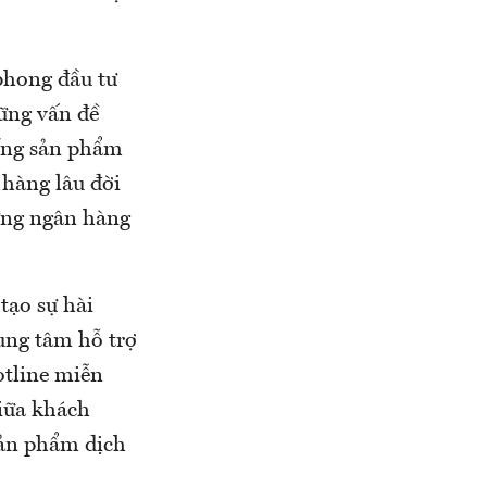
phong đầu tư
hững vấn đề
hống sản phẩm
hàng lâu đời
ững ngân hàng
tạo sự hài
ung tâm hỗ trợ
otline miễn
iữa khách
sản phẩm dịch