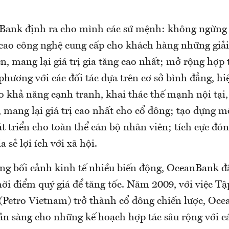
Bank định ra cho mình các sứ mệnh: không ngừng
 cao công nghệ cung cấp cho khách hàng những giải
n, mang lại giá trị gia tăng cao nhất; mở rộng hợp 
hương với các đối tác dựa trên cơ sở bình đẳng, hi
o khả năng cạnh tranh, khai thác thế mạnh nội tại
, mang lại giá trị cao nhất cho cổ đông; tạo dựng m
át triển cho toàn thể cán bộ nhân viên; tích cực đó
 sẻ lợi ích với xã hội.
ng bối cảnh kinh tế nhiều biến động, OceanBank đã
ời điểm quý giá để tăng tốc. Năm 2009, với việc T
(Petro Vietnam) trở thành cổ đông chiến lược, Oce
sẵn sàng cho những kế hoạch hợp tác sâu rộng với cá