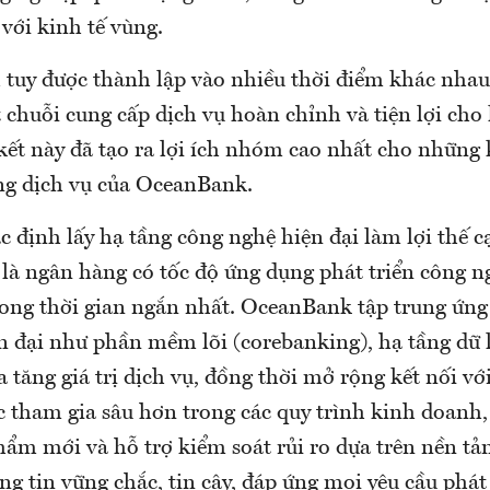
với kinh tế vùng.
 tuy được thành lập vào nhiều thời điểm khác nhau
 chuỗi cung cấp dịch vụ hoàn chỉnh và tiện lợi cho
 kết này đã tạo ra lợi ích nhóm cao nhất cho những
ng dịch vụ của OceanBank.
 định lấy hạ tầng công nghệ hiện đại làm lợi thế c
 là ngân hàng có tốc độ ứng dụng phát triển công n
ong thời gian ngắn nhất. OceanBank tập trung ứn
n đại như phần mềm lõi (corebanking), hạ tầng dữ l
a tăng giá trị dịch vụ, đồng thời mở rộng kết nối vớ
 tham gia sâu hơn trong các quy trình kinh doanh, 
hẩm mới và hỗ trợ kiểm soát rủi ro dựa trên nền tả
g tin vững chắc, tin cậy, đáp ứng mọi yêu cầu phát