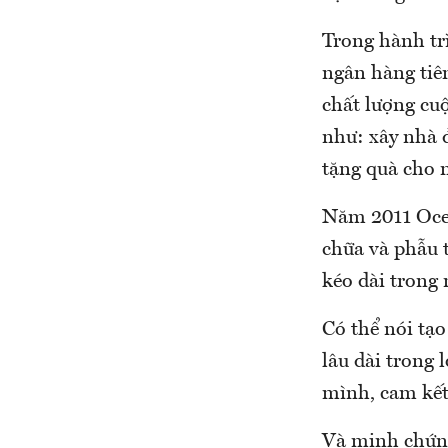
Trong hành tr
ngân hàng tiê
chất lượng cu
như: xây nhà đ
tặng quà cho n
Năm 2011 Ocea
chữa và phẫu 
kéo dài trong
Có thể nói tạ
lâu dài trong
mình, cam kết
Và minh chứng