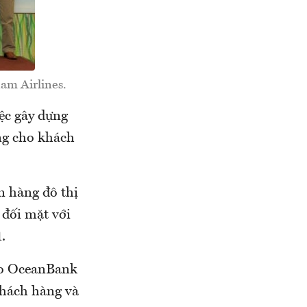
am Airlines.
ệc gây dựng
òng cho khách
 hàng đô thị
đối mặt với
.
cho OceanBank
khách hàng và