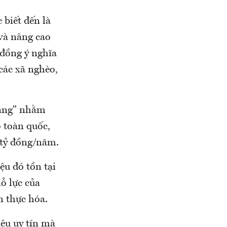
biết đến là
và nâng cao
 đồng ý nghĩa
các xã nghèo,
sáng" nhằm
 toàn quốc,
 tỷ đồng/năm.
ệu đó tồn tại
ỗ lực của
n thực hóa.
ệu uy tín mà