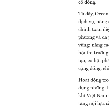
cổ đông.
Từ đây, Ocean
dịch vụ, nâng
chính toàn diệ
phương và đa p
vững; nâng ca
hội thị trường
tạo, cơ hội ph
cộng đồng, chia
Hoạt động tro
dụng những th
khí Việt Nam 
tăng nội lực, 