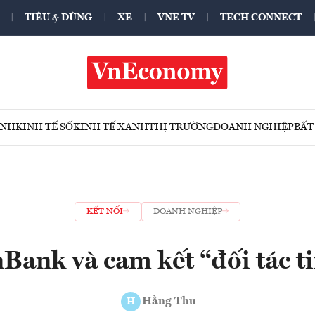
TIÊU & DÙNG
XE
VNE TV
TECH CONNECT
ÍNH
KINH TẾ SỐ
KINH TẾ XANH
THỊ TRƯỜNG
DOANH NGHIỆP
BẤT
KẾT NỐI
DOANH NGHIỆP
Bank và cam kết “đối tác ti
Hằng Thu
H