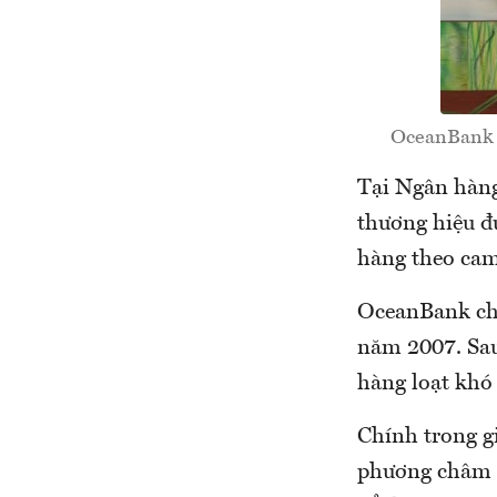
OceanBank k
Tại Ngân hàn
thương hiệu đư
hàng theo cam 
OceanBank chu
năm 2007. Sau
hàng loạt khó 
Chính trong g
phương châm ho