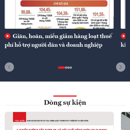
Giãn, hoãn, miễn giảm hàng loạt thuế
phí hỗ trợ người dân và doanh nghiệp
kin
Dòng sự kiện