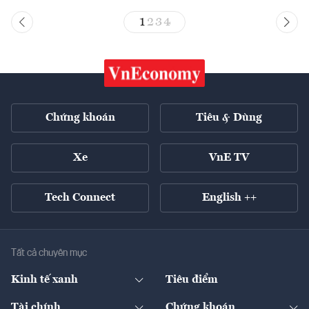
1
2
3
4
Chứng khoán
Tiêu & Dùng
Xe
VnE TV
Tech Connect
English ++
Tất cả chuyên mục
Kinh tế xanh
Tiêu điểm
Chuyển động xanh
Tài chính
Chứng khoán