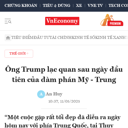
CHỨNG KHOÁN
TIÊU & DÙNG
XE
VNE TV
TECH CO
TIÊU ĐIỂM
ĐẦU TƯ
TÀI CHÍNH
KINH TẾ SỐ
KINH TẾ XANH
THẾ GIỚI
Ông Trump lạc quan sau ngày đầu
tiên của đàm phán Mỹ - Trung
An Huy
A
10:37, 11/05/2025
“Một cuộc gặp rất tối đẹp đã diễn ra ngày
hôm nay với phía Trung Quốc, tại Thụy