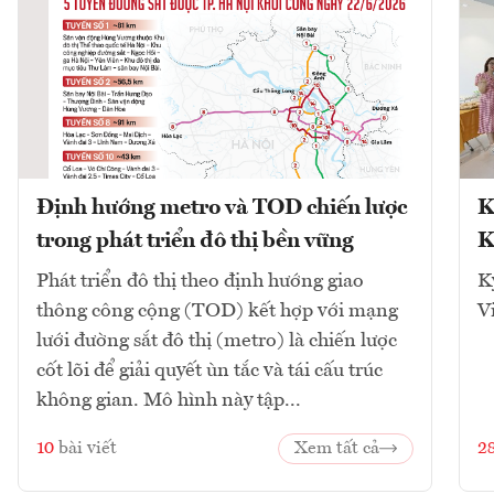
Định hướng metro và TOD chiến lược
K
trong phát triển đô thị bền vững
K
Phát triển đô thị theo định hướng giao
K
thông công cộng (TOD) kết hợp với mạng
V
lưới đường sắt đô thị (metro) là chiến lược
cốt lõi để giải quyết ùn tắc và tái cấu trúc
không gian. Mô hình này tập...
10
bài viết
Xem tất cả
2