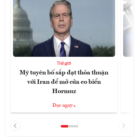
Thế giới
Mỹ tuyên bố sắp đạt thỏa thuận
“
với Iran để mở cửa eo biển
g
Hormuz
Đọc ngay