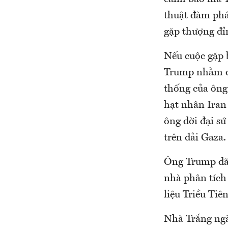
thuật đàm ph
gặp thượng đỉ
Nếu cuộc gặp 
Trump nhằm đạ
thống của ông
hạt nhân Iran 
ông dời đại sứ
trên dải Gaza.
Ông Trump đã 
nhà phân tích 
liệu Triều Tiê
Nhà Trắng ngà