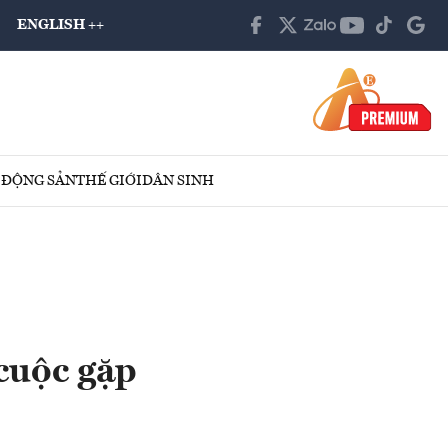
ENGLISH ++
 ĐỘNG SẢN
THẾ GIỚI
DÂN SINH
cuộc gặp