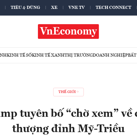
TIÊU & DÙNG
XE
VNE TV
TECH CONNECT
ÍNH
KINH TẾ SỐ
KINH TẾ XANH
THỊ TRƯỜNG
DOANH NGHIỆP
BẤT
THẾ GIỚI
mp tuyên bố “chờ xem” về 
thượng đỉnh Mỹ-Triều