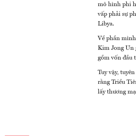
mô hình phi h
vấp phải sự p
Libya.
Về phần mình,
Kim Jong Un gầ
gồm vốn đầu t
Tuy vậy, tuyê
rằng Triều Ti
lấy thương mạ