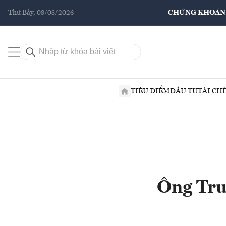
Thứ Bảy, 08/08/2026
CHỨNG KHOÁN
TIÊU ĐIỂM
ĐẦU TƯ
TÀI CH
Ông Tru