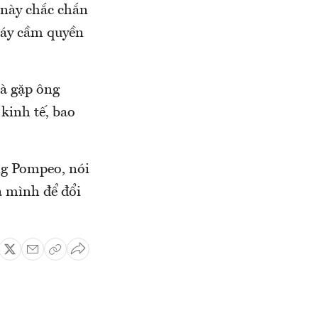
 này chắc chắn
máy cầm quyền
và gặp ông
kinh tế, bao
ng Pompeo, nói
a mình để đổi