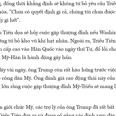
, đồng thời khẳng định sẽ không từ bỏ yêu cầu Triề
óa. "Chưa có quyết định gì cả, chúng tôi chưa được
y gì hết".
ều Tiên dọa sẽ hủy cuộc gặp thượng đỉnh nếu Washin
ng từ bỏ kho vũ khí hạt nhân. Ngoài ra, Triều Tiê
 cấp cao vào Hàn Quốc vào ngày thứ Tư, đổ lỗi cho
 Mỹ-Hàn là hành động gây hấn.
ây vài ngày, ông Trump còn rất hào hứng trước việc
3 công dân Mỹ. Ông đánh giá cao động thái này của 
 lớn rằng cuộc gặp thượng đỉnh Mỹ-Triều sẽ mang lạ
 giới chức Mỹ, các trợ lý của ông Trump đã rất bất 
riều Tiên đưa ra và đang cố gắng xác định xem đây