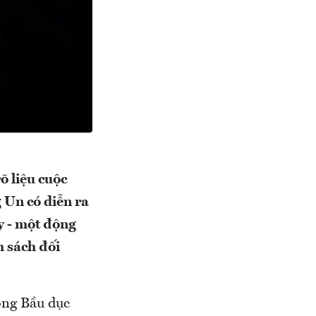
 liệu cuộc
 Un có diễn ra
y - một động
h sách đối
òng Bầu dục