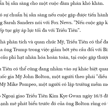
n bị sẵn sàng cho một cuộc đàm phán khó khăn.
ó sự chuẩn bị sẵn sàng nếu cuộc gặp được tiến hàn
g Sarah Sanders nói với Fox News. "Nếu cuộc gặp k
ếp tục gây áp lực tối đa với Triều Tiên".
hà phân tích và quan chức Mỹ, Triều Tiên có thể đ
ủa ông Trump trong việc giảm bớt yêu cầu đối với 
u cầu phi hạt nhân hóa hoàn toàn, tại cuộc gặp thượ
ều Tiên có thể cũng đang nhằm vào sự khác biệt qua
uốc gia Mỹ John Bolton, một người theo phái "diều 
 Mỹ Mike Pompeo, một người có lập trường mềm m
 Ngoại giao Triều Tiên Kim Kye Gwan ngày 16/5 đã
ạnh mẽ phát biểu trước đó của ông Bolton rằng có 