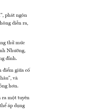
h", phát ngôn
hông diễn ra,
ang thử mức
Bình Nhưỡng,
ng đỉnh.
n điểm giữa cố
hâu", và
ỏng hơn.
 ra một tuyên
thể áp dụng