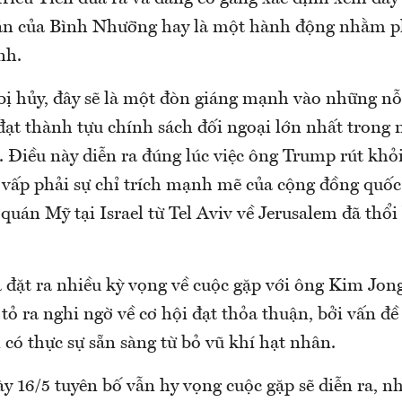
án của Bình Nhưỡng hay là một hành động nhằm p
nh.
bị hủy, đây sẽ là một đòn giáng mạnh vào những nỗ
t thành tựu chính sách đối ngoại lớn nhất trong
. Điều này diễn ra đúng lúc việc ông Trump rút khỏ
vấp phải sự chỉ trích mạnh mẽ của cộng đồng quốc t
 quán Mỹ tại Israel từ Tel Aviv về Jerusalem đã thổi
đặt ra nhiều kỳ vọng về cuộc gặp với ông Kim Jon
tỏ ra nghi ngờ về cơ hội đạt thỏa thuận, bởi vấn đ
n có thực sự sẵn sàng từ bỏ vũ khí hạt nhân.
y 16/5 tuyên bố vẫn hy vọng cuộc gặp sẽ diễn ra, 