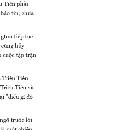
u Tiên phải
 báo tin, chưa
gton tiếp tục
n cũng hủy
 cuộc tập trận
 Triều Tiên
Triều Tiên và
i "điều gì đó
ngờ trước lời
 là một chiến