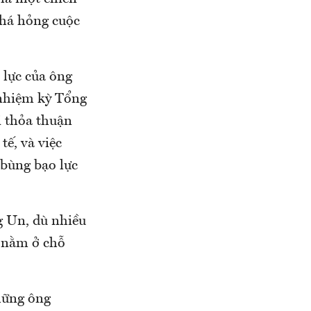
há hỏng cuộc
 lực của ông
 nhiệm kỳ Tổng
i thỏa thuận
ế, và việc
 bùng bạo lực
g Un, dù nhiều
ề nằm ở chỗ
những ông