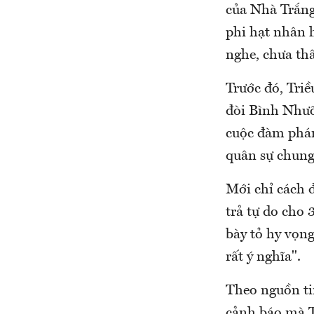
của Nhà Trắng
phi hạt nhân h
nghe, chưa thấ
Trước đó, Tri
đòi Bình Nhưỡ
cuộc đàm phán
quân sự chung
Mới chỉ cách đ
trả tự do cho 
bày tỏ hy vọng
rất ý nghĩa".
Theo nguồn tin
cảnh báo mà T