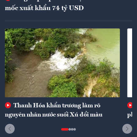
mốc xuất khẩu 74 tỷ USD
Thanh Hóa khẩn trương làm rõ
nguyên nhân nước suối Xú đổi màu
phí