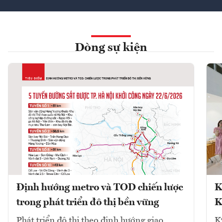
Dòng sự kiện
Định hướng metro và TOD chiến lược
K
trong phát triển đô thị bền vững
K
Phát triển đô thị theo định hướng giao
K