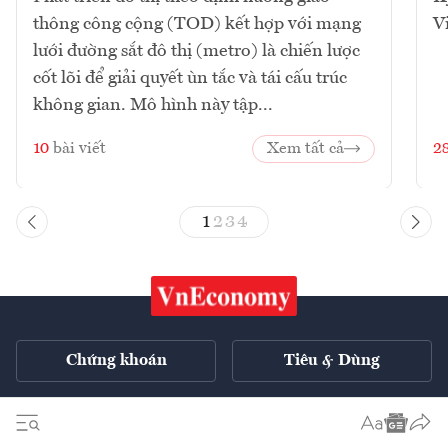
thông công cộng (TOD) kết hợp với mạng
V
lưới đường sắt đô thị (metro) là chiến lược
cốt lõi để giải quyết ùn tắc và tái cấu trúc
không gian. Mô hình này tập...
10
bài viết
Xem tất cả
2
1
2
3
4
Chứng khoán
Tiêu & Dùng
Xe
VnE TV