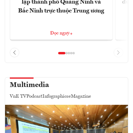
lập thành phố Quảng Ninh và
đủ 
Bắc Ninh trực thuộc Trung ương
Đọc ngay
Multimedia
VnE TV
Podcast
Infographics
eMagazine