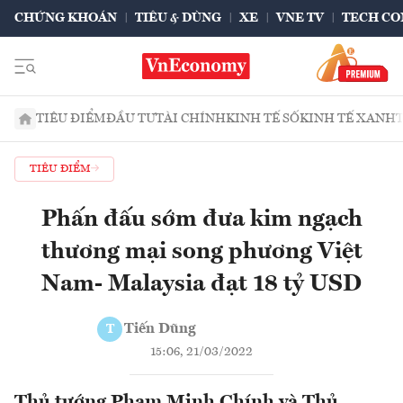
CHỨNG KHOÁN
TIÊU & DÙNG
XE
VNE TV
TECH CO
TIÊU ĐIỂM
ĐẦU TƯ
TÀI CHÍNH
KINH TẾ SỐ
KINH TẾ XANH
TIÊU ĐIỂM
Phấn đấu sớm đưa kim ngạch
thương mại song phương Việt
Nam- Malaysia đạt 18 tỷ USD
Tiến Dũng
T
15:06, 21/03/2022
Thủ tướng Phạm Minh Chính và Thủ