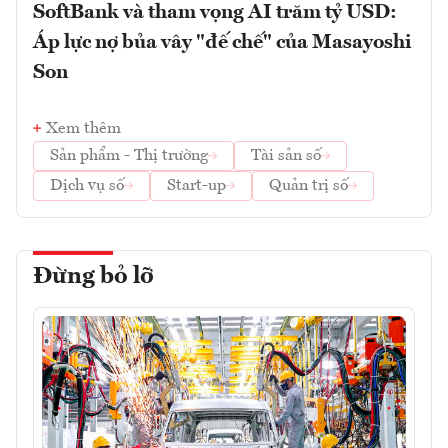
SoftBank và tham vọng AI trăm tỷ USD:
Áp lực nợ bủa vây "đế chế" của Masayoshi
Son
Xem thêm
Sản phẩm - Thị trường
Tài sản số
Dịch vụ số
Start-up
Quản trị số
Đừng bỏ lỡ