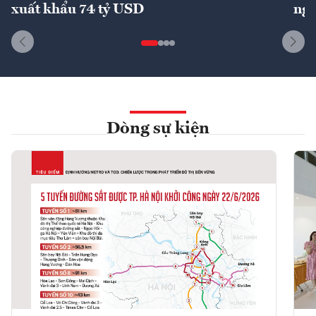
xuất khẩu 74 tỷ USD
ngu
Dòng sự kiện