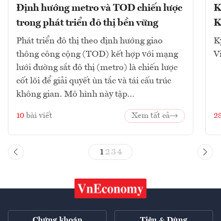
Định hướng metro và TOD chiến lược
K
trong phát triển đô thị bền vững
K
Phát triển đô thị theo định hướng giao
K
thông công cộng (TOD) kết hợp với mạng
V
lưới đường sắt đô thị (metro) là chiến lược
cốt lõi để giải quyết ùn tắc và tái cấu trúc
không gian. Mô hình này tập...
10
bài viết
Xem tất cả
2
1
2
3
4
Chứng khoán
Tiêu & Dùng