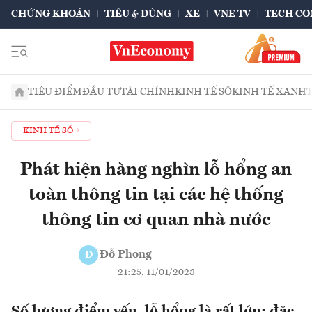
CHỨNG KHOÁN
TIÊU & DÙNG
XE
VNE TV
TECH CO
TIÊU ĐIỂM
ĐẦU TƯ
TÀI CHÍNH
KINH TẾ SỐ
KINH TẾ XANH
KINH TẾ SỐ
Phát hiện hàng nghìn lỗ hổng an
toàn thông tin tại các hệ thống
thông tin cơ quan nhà nước
Đỗ Phong
Đ
21:25, 11/01/2023
Số lượng điểm yếu, lỗ hổng là rất lớn; đặc