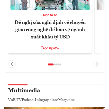
Kinh tế số
Đề nghị sửa nghị định về chuyển
D
giao công nghệ để bảo vệ ngành
c
xuất khẩu tỷ USD
Đọc ngay
Multimedia
VnE TV
Podcast
Infographics
eMagazine