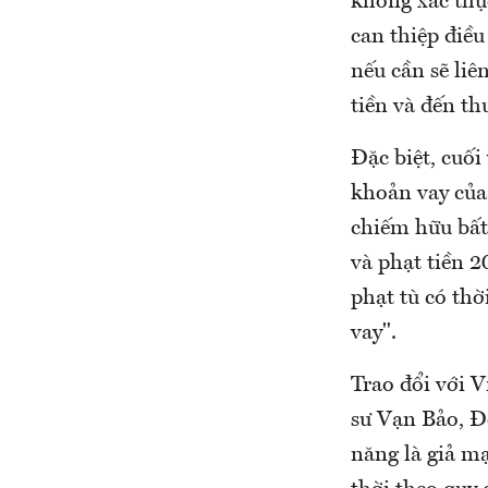
không xác thự
can thiệp điều
nếu cần sẽ liê
tiền và đến th
Đặc biệt, cuối
khoản vay của
chiếm hữu bất 
và phạt tiền 2
phạt tù có thờ
vay".
Trao đổi với
sư Vạn Bảo, Đ
năng là giả m