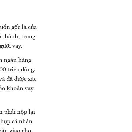
uồn gốc là của
t hành, trong
gười vay.
ản ngân hàng
00 triệu đồng.
và đã được xác
đảo khoản vay
 phải nộp lại
chụp cá nhân
 bàn giao cho