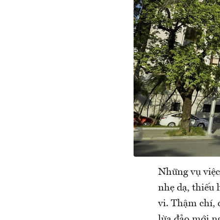
Những vụ việc
nhẹ dạ, thiếu 
vi. Thậm chí,
lừa đảo mới ng