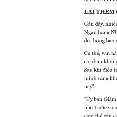
LẠI THÊM
Gần đây, nhiề
Ngân hàng Nhà
đó thông báo v
Cụ thể, văn b
cá nhân không
Sau khi điều 
minh rằng khô
này”.
“Uỷ ban Giám 
mặt trước và 
cầm thẻ căn cư