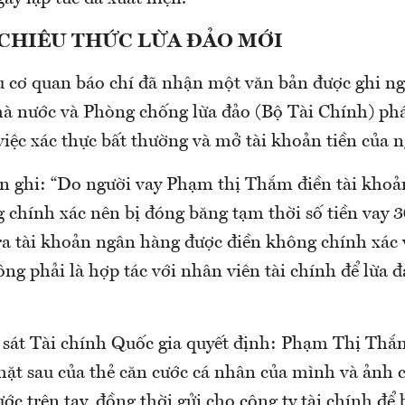
 CHIÊU THỨC LỪA ĐẢO MỚI
u cơ quan báo chí đã nhận một văn bản được ghi ng
 nước và Phòng chống lừa đảo (Bộ Tài Chính) phá
iệc xác thực bất thường và mở tài khoản tiền của n
ản ghi: “Do người vay Phạm thị Thắm điền tài kho
 chính xác nên bị đóng băng tạm thời số tiền vay 3
tra tài khoản ngân hàng được điền không chính xác 
ng phải là hợp tác với nhân viên tài chính để lừa 
sát Tài chính Quốc gia quyết định: Phạm Thị Thắm
mặt sau của thẻ căn cước cá nhân của mình và ảnh 
ớc trên tay, đồng thời gửi cho công ty tài chính để