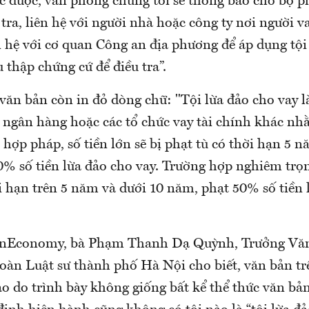
c được, văn phòng chúng tôi sẽ thông báo cho bộ p
 tra, liên hệ với người nhà hoặc công ty nơi người va
n hệ với cơ quan Công an địa phương để áp dụng tội
u thập chứng cứ để điều tra”.
 văn bản còn in đỏ dòng chữ: "Tội lừa đảo cho vay l
 ngân hàng hoặc các tổ chức vay tài chính khác n
hợp pháp, số tiền lớn sẽ bị phạt tù có thời hạn 5 
0% số tiền lừa đảo cho vay. Trường hợp nghiêm trọ
i hạn trên 5 năm và dưới 10 năm, phạt 50% số tiền 
 VnEconomy, bà Phạm Thanh Dạ Quỳnh, Trưởng Văn
oàn Luật sư thành phố Hà Nội cho biết, văn bản tr
ạo do trình bày không giống bất kể thể thức văn bả