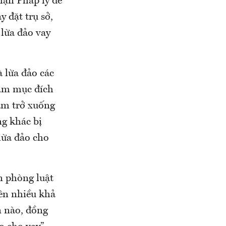
hận Pháp lý để
y đặt trụ sở,
 lừa đảo vay
à lừa đảo các
hằm mục đích
năm trở xuống
ng khác bị
lừa đảo cho
 phòng luật
ên nhiều khả
n nào, đồng