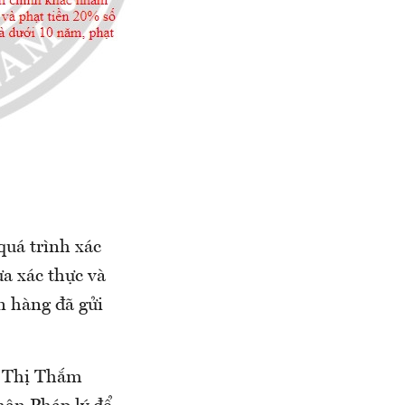
uá trình xác
ưa xác thực và
ân hàng đã gửi
m Thị Thắm