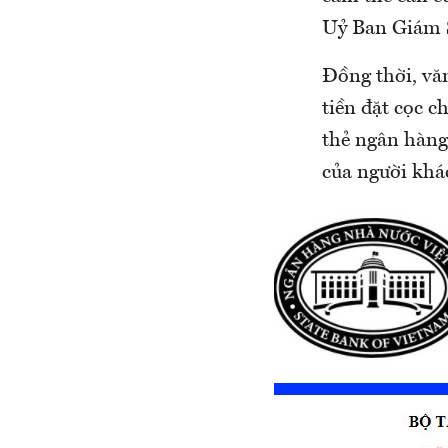
Uỷ Ban Giám S
Đồng thời, vă
tiền đặt cọc c
thẻ ngân hàng
của người khá