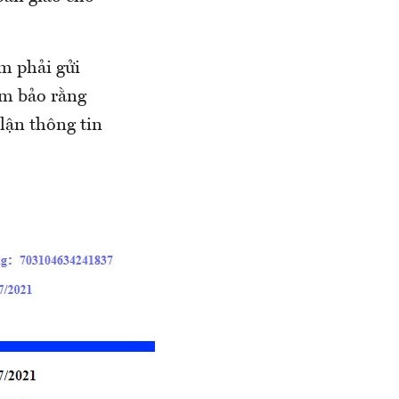
.
m phải gửi
ảm bảo rằng
lận thông tin