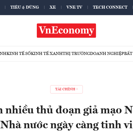
TIÊU & DÙNG
XE
VNE TV
TECH CONNECT
ÍNH
KINH TẾ SỐ
KINH TẾ XANH
THỊ TRƯỜNG
DOANH NGHIỆP
BẤT
TÀI CHÍNH
n nhiều thủ đoạn giả mạo 
Nhà nước ngày càng tinh vi