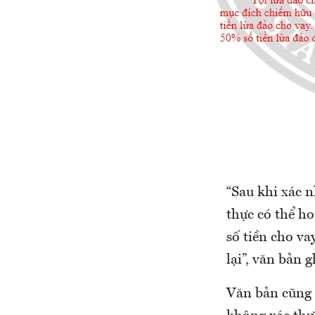
“Sau khi xác 
thực có thể ho
số tiền cho va
lại”, văn bản g
Văn bản cũng 