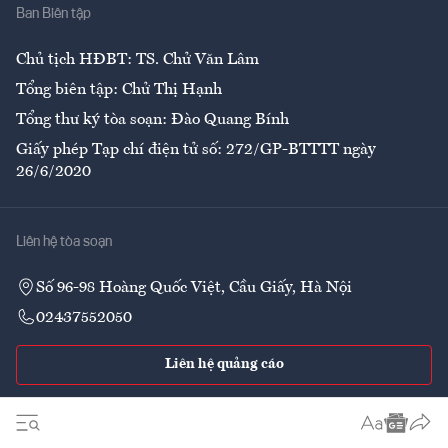
Ban Biên tập
Ẩm thực
Chủ tịch HĐBT: TS. Chử Văn Lâm
Tổng biên tập: Chử Thị Hạnh
Tổng thư ký tòa soạn: Đào Quang Bính
Giấy phép Tạp chí điện tử số: 272/GP-BTTTT ngày
26/6/2020
Liên hệ tòa soạn
Số 96-98 Hoàng Quốc Việt, Cầu Giấy, Hà Nội
02437552050
Liên hệ quảng cáo
Theo dõi VnEconomy