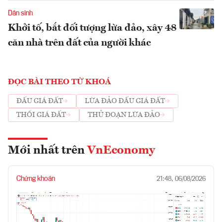
Dân sinh
Khởi tố, bắt đối tượng lừa đảo, xây 48
căn nhà trên đất của người khác
ĐỌC BÀI THEO TỪ KHOÁ
ĐẤU GIÁ ĐẤT
LỪA ĐẢO ĐẤU GIÁ ĐẤT
THỔI GIÁ ĐẤT
THỦ ĐOẠN LỪA ĐẢO
Mới nhất trên
VnEconomy
Chứng khoán
21:48, 06/08/2026