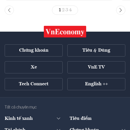
1
2
3
4
Chứng khoán
Tiêu & Dùng
Xe
VnE TV
Tech Connect
English ++
Tất cả chuyên mục
Kinh tế xanh
Tiêu điểm
Chuyển động xanh