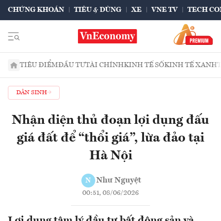
CHỨNG KHOÁN
TIÊU & DÙNG
XE
VNE TV
TECH CO
TIÊU ĐIỂM
ĐẦU TƯ
TÀI CHÍNH
KINH TẾ SỐ
KINH TẾ XANH
DÂN SINH
Nhận diện thủ đoạn lợi dụng đấu
giá đất để “thổi giá”, lừa đảo tại
Hà Nội
Như Nguyệt
N
00:51, 08/06/2026
Lợi dụng tâm lý đầu tư bất động sản và