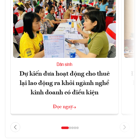
Dân sinh
Dự kiến đưa hoạt động cho thuê
Đề 
lại lao động ra khỏi ngành nghề
hà
kinh doanh có điều kiện
n
Đọc ngay