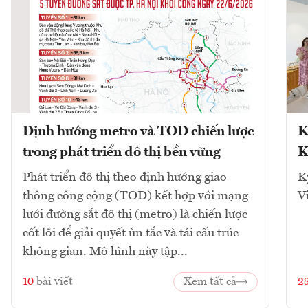
Định hướng metro và TOD chiến lược
K
trong phát triển đô thị bền vững
K
Phát triển đô thị theo định hướng giao
K
thông công cộng (TOD) kết hợp với mạng
V
lưới đường sắt đô thị (metro) là chiến lược
cốt lõi để giải quyết ùn tắc và tái cấu trúc
không gian. Mô hình này tập...
10
bài viết
Xem tất cả
2