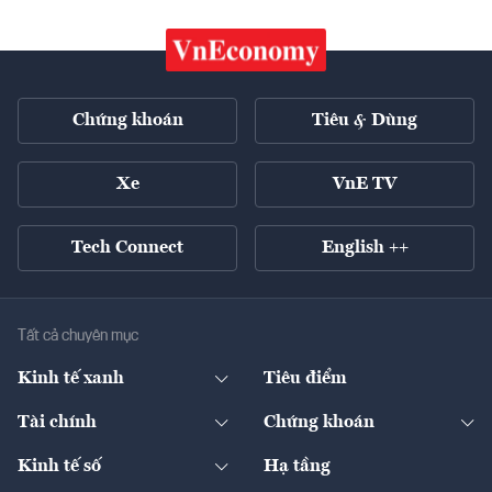
Chứng khoán
Tiêu & Dùng
Xe
VnE TV
Tech Connect
English ++
Tất cả chuyên mục
Kinh tế xanh
Tiêu điểm
Chuyển động xanh
Tài chính
Chứng khoán
Pháp lý
Ngân hàng
Doanh nghiệp niêm yết
Kinh tế số
Hạ tầng
Thương hiệu xanh
Thị trường vốn
Thị trường