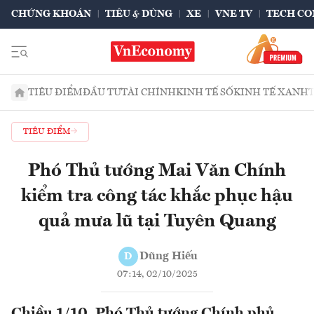
CHỨNG KHOÁN
TIÊU & DÙNG
XE
VNE TV
TECH CO
TIÊU ĐIỂM
ĐẦU TƯ
TÀI CHÍNH
KINH TẾ SỐ
KINH TẾ XANH
TIÊU ĐIỂM
Phó Thủ tướng Mai Văn Chính
kiểm tra công tác khắc phục hậu
quả mưa lũ tại Tuyên Quang
Dũng Hiếu
D
07:14, 02/10/2025
Chiều 1/10, Phó Thủ tướng Chính phủ