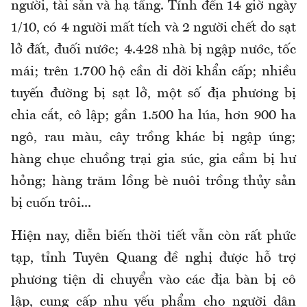
người, tài sản và hạ tầng. Tính đến 14 giờ ngày
1/10, có 4 người mất tích và 2 người chết do sạt
lở đất, đuối nước; 4.428 nhà bị ngập nước, tốc
mái; trên 1.700 hộ cần di dời khẩn cấp; nhiều
tuyến đường bị sạt lở, một số địa phương bị
chia cắt, cô lập; gần 1.500 ha lúa, hơn 900 ha
ngô, rau màu, cây trồng khác bị ngập úng;
hàng chục chuồng trại gia súc, gia cầm bị hư
hỏng; hàng trăm lồng bè nuôi trồng thủy sản
bị cuốn trôi...
Hiện nay, diễn biến thời tiết vẫn còn rất phức
tạp, tỉnh Tuyên Quang đề nghị được hỗ trợ
phương tiện di chuyển vào các địa bàn bị cô
lập, cung cấp nhu yếu phẩm cho người dân