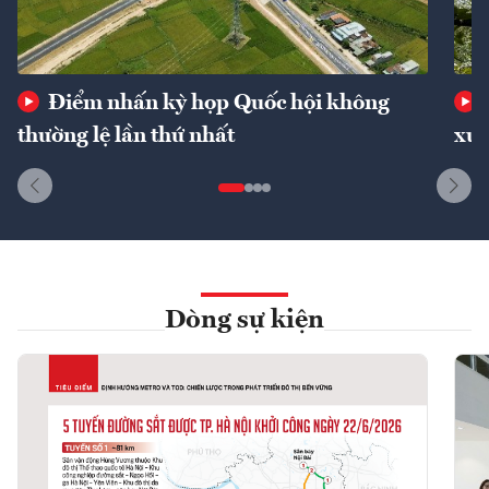
Điểm nhấn kỳ họp Quốc hội không
thường lệ lần thứ nhất
xuấ
Dòng sự kiện