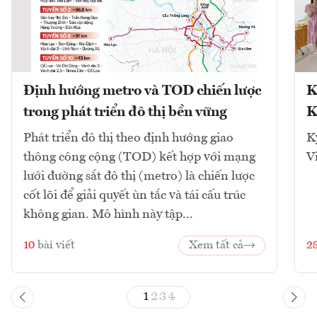
Định hướng metro và TOD chiến lược
K
trong phát triển đô thị bền vững
K
Phát triển đô thị theo định hướng giao
K
thông công cộng (TOD) kết hợp với mạng
V
lưới đường sắt đô thị (metro) là chiến lược
cốt lõi để giải quyết ùn tắc và tái cấu trúc
không gian. Mô hình này tập...
10
bài viết
Xem tất cả
2
1
2
3
4