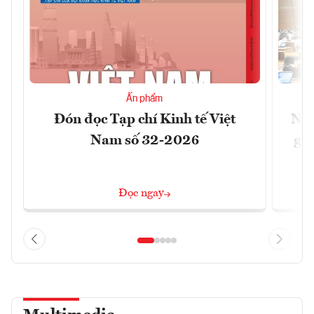
Ấn phẩm
Đón đọc Tạp chí Kinh tế Việt
Nới
Nam số 32-2026
giữ
Đọc ngay