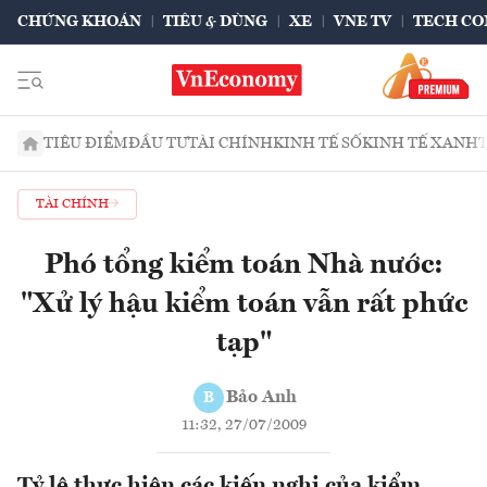
CHỨNG KHOÁN
TIÊU & DÙNG
XE
VNE TV
TECH CO
TIÊU ĐIỂM
ĐẦU TƯ
TÀI CHÍNH
KINH TẾ SỐ
KINH TẾ XANH
TÀI CHÍNH
Phó tổng kiểm toán Nhà nước:
"Xử lý hậu kiểm toán vẫn rất phức
tạp"
Bảo Anh
B
11:32, 27/07/2009
Tỷ lệ thực hiện các kiến nghị của kiểm