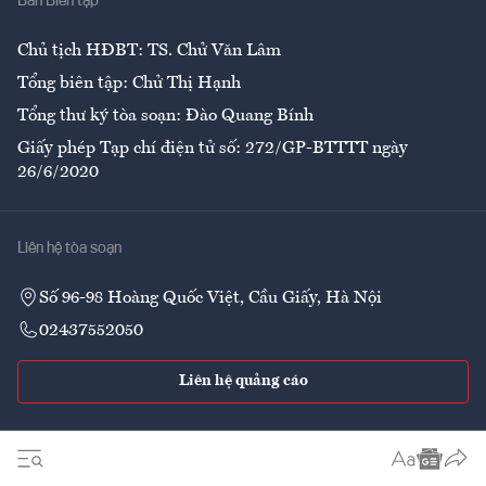
Ban Biên tập
Ẩm thực
Chủ tịch HĐBT: TS. Chử Văn Lâm
Tổng biên tập: Chử Thị Hạnh
Tổng thư ký tòa soạn: Đào Quang Bính
Giấy phép Tạp chí điện tử số: 272/GP-BTTTT ngày
26/6/2020
Liên hệ tòa soạn
Số 96-98 Hoàng Quốc Việt, Cầu Giấy, Hà Nội
02437552050
Liên hệ quảng cáo
Theo dõi VnEconomy