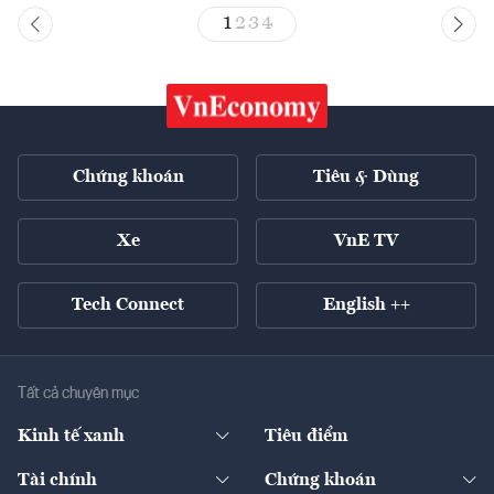
1
2
3
4
Chứng khoán
Tiêu & Dùng
Xe
VnE TV
Tech Connect
English ++
Tất cả chuyên mục
Kinh tế xanh
Tiêu điểm
Chuyển động xanh
Tài chính
Chứng khoán