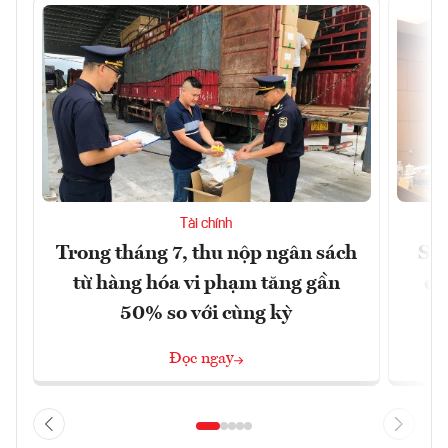
Tài chính
Trong tháng 7, thu nộp ngân sách
Sửa
từ hàng hóa vi phạm tăng gần
ca
50% so với cùng kỳ
Đọc ngay