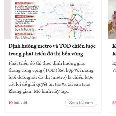
Định hướng metro và TOD chiến lược
K
trong phát triển đô thị bền vững
K
Phát triển đô thị theo định hướng giao
K
thông công cộng (TOD) kết hợp với mạng
V
lưới đường sắt đô thị (metro) là chiến lược
cốt lõi để giải quyết ùn tắc và tái cấu trúc
không gian. Mô hình này tập...
10
bài viết
Xem tất cả
2