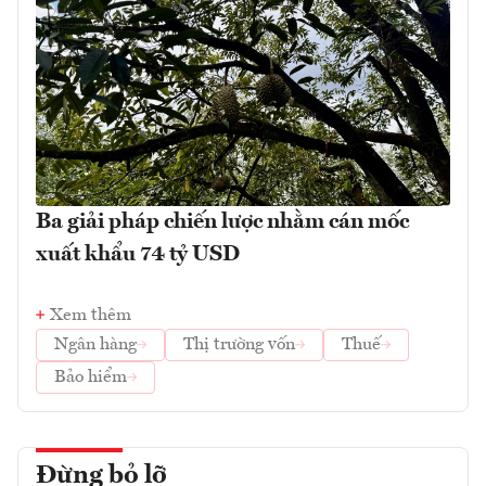
Ba giải pháp chiến lược nhằm cán mốc
xuất khẩu 74 tỷ USD
Xem thêm
Ngân hàng
Thị trường vốn
Thuế
Bảo hiểm
Đừng bỏ lỡ