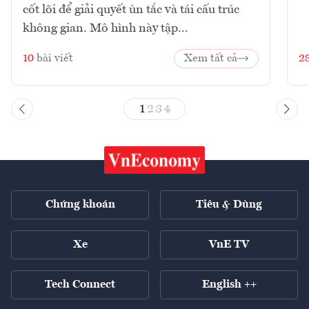
cốt lõi để giải quyết ùn tắc và tái cấu trúc
không gian. Mô hình này tập...
10
bài viết
Xem tất cả
2
1
2
3
4
Chứng khoán
Tiêu & Dùng
Xe
VnE TV
Tech Connect
English ++