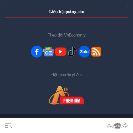
Liên hệ quảng cáo
Theo dõi VnEconomy
Đặt mua ấn phẩm
Bản quyền thuộc về