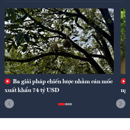
Ba giải pháp chiến lược nhằm cán mốc
xuất khẩu 74 tỷ USD
ngu