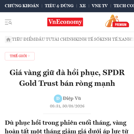
CHỨNG KHOÁN
TIÊU & DÙNG
XE
VNE TV
TECH CO
TIÊU ĐIỂM
ĐẦU TƯ
TÀI CHÍNH
KINH TẾ SỐ
KINH TẾ XANH
THẾ GIỚI
Giá vàng giữ đà hồi phục, SPDR
Gold Trust bán ròng mạnh
Điệp Vũ
Đ
08:31, 30/05/2026
Dù phục hồi trong phiên cuối tháng, vàng
hoàn tất một tháng giảm giá dưới áp lực từ