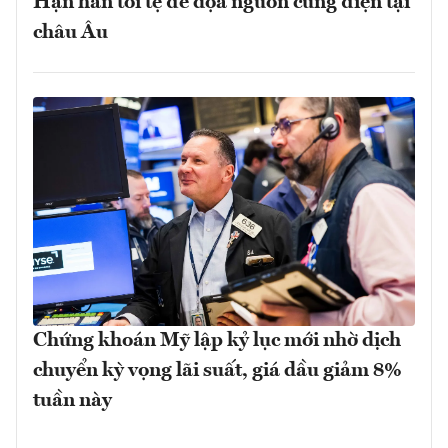
Hạn hán tồi tệ đe dọa nguồn cung điện tại
châu Âu
Chứng khoán Mỹ lập kỷ lục mới nhờ dịch
chuyển kỳ vọng lãi suất, giá dầu giảm 8%
tuần này