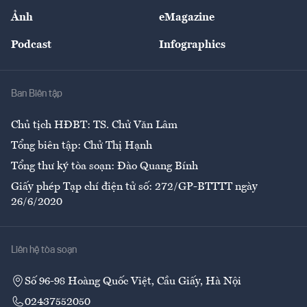
Sự kiện
Nhân lực
Ảnh
eMagazine
Đẹp +
An sinh
Podcast
Infographics
Giải trí
Y tế
Nhà
Ban Biên tập
Ẩm thực
Chủ tịch HĐBT: TS. Chử Văn Lâm
Tổng biên tập: Chử Thị Hạnh
Tổng thư ký tòa soạn: Đào Quang Bính
Giấy phép Tạp chí điện tử số: 272/GP-BTTTT ngày
26/6/2020
Liên hệ tòa soạn
Số 96-98 Hoàng Quốc Việt, Cầu Giấy, Hà Nội
02437552050