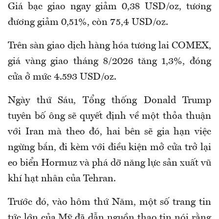
Giá bạc giao ngay giảm 0,38 USD/oz, tương
đương giảm 0,51%, còn 75,4 USD/oz.
Trên sàn giao dịch hàng hóa tương lai COMEX,
giá vàng giao tháng 8/2026 tăng 1,3%, đóng
cửa ở mức 4.593 USD/oz.
Ngày thứ Sáu, Tổng thống Donald Trump
tuyên bố ông sẽ quyết định về một thỏa thuận
với Iran mà theo đó, hai bên sẽ gia hạn việc
ngừng bắn, đi kèm với điều kiện mở cửa trở lại
eo biển Hormuz và phá dỡ năng lực sản xuất vũ
khí hạt nhân của Tehran.
Trước đó, vào hôm thứ Năm, một số trang tin
tức lớn của Mỹ đã dẫn nguồn thạo tin nói rằng