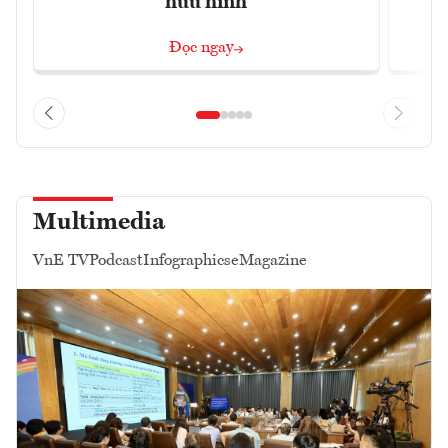
hữu hình
Đọc ngay
Multimedia
VnE TV
Podcast
Infographics
eMagazine