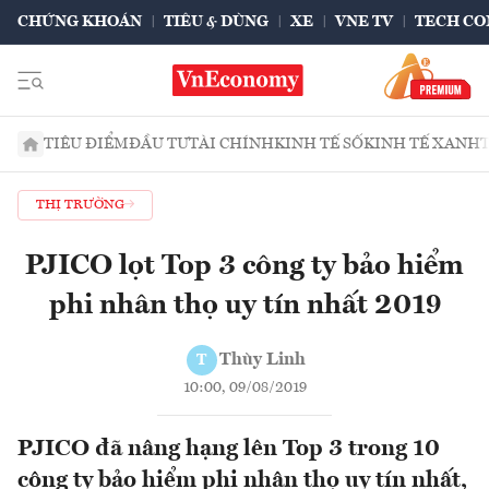
CHỨNG KHOÁN
TIÊU & DÙNG
XE
VNE TV
TECH CO
TIÊU ĐIỂM
ĐẦU TƯ
TÀI CHÍNH
KINH TẾ SỐ
KINH TẾ XANH
THỊ TRƯỜNG
PJICO lọt Top 3 công ty bảo hiểm
phi nhân thọ uy tín nhất 2019
Thùy Linh
T
10:00, 09/08/2019
PJICO đã nâng hạng lên Top 3 trong 10
công ty bảo hiểm phi nhân thọ uy tín nhất,