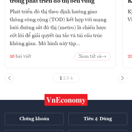
trong phát triển đô thị bền vững
K
Phát triển đô thị theo định hướng giao
K
thông công cộng (TOD) kết hợp với mạng
V
lưới đường sắt đô thị (metro) là chiến lược
cốt lõi để giải quyết ùn tắc và tái cấu trúc
không gian. Mô hình này tập...
10
bài viết
Xem tất cả
2
1
2
3
4
Chứng khoán
Tiêu & Dùng