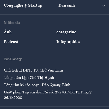
Tạp chí kinh tế Việt Nam
eMagazine
Nhà đầu tư
Du lịch
Công nghệ & Startup
Dân sinh
Tư vấn
Nông sản
Doanh nhân
Tư vấn Tiêu & Dùng
Infographics
Hạ tầng
Sức khỏe
Khung pháp lý
Doanh nghiệp
Địa phương
Thị trường
Bảo hiểm
Multimedia
Sự kiện
Nhân lực
Ảnh
eMagazine
Đẹp +
An sinh
Podcast
Infographics
Giải trí
Y tế
Nhà
Ban Biên tập
Ẩm thực
Chủ tịch HĐBT: TS. Chử Văn Lâm
Tổng biên tập: Chử Thị Hạnh
Tổng thư ký tòa soạn: Đào Quang Bính
Giấy phép Tạp chí điện tử số: 272/GP-BTTTT ngày
26/6/2020