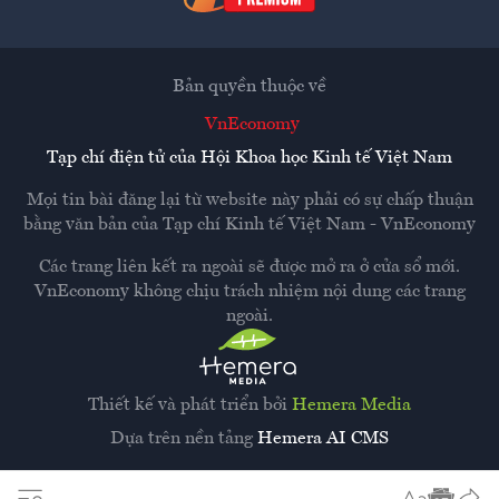
Bản quyền thuộc về
VnEconomy
Tạp chí điện tử của Hội Khoa học Kinh tế Việt Nam
Mọi tin bài đăng lại từ website này phải có sự chấp thuận
bằng văn bản của
Tạp chí Kinh tế Việt Nam - VnEconomy
Các trang liên kết ra ngoài sẽ được mở ra ở cửa sổ mới.
VnEconomy không chịu trách nhiệm nội dung các trang
ngoài.
Thiết kế và phát triển bởi
Hemera Media
Dựa trên nền tảng
Hemera AI CMS