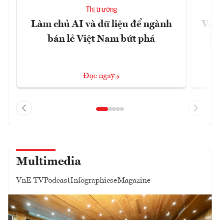
Thị trường
Làm chủ AI và dữ liệu để ngành
VAS
bán lẻ Việt Nam bứt phá
xu
Đọc ngay
Multimedia
VnE TV
Podcast
Infographics
eMagazine