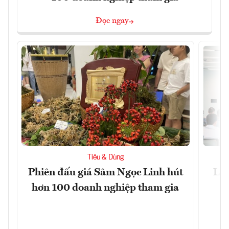
Đọc ngay
Tiêu & Dùng
Phiên đấu giá Sâm Ngọc Linh hút
Làm
hơn 100 doanh nghiệp tham gia