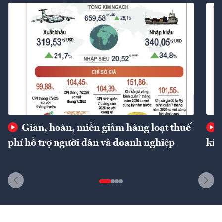
Giãn, hoãn, miễn giảm hàng loạt thuế
phí hỗ trợ người dân và doanh nghiệp
kin