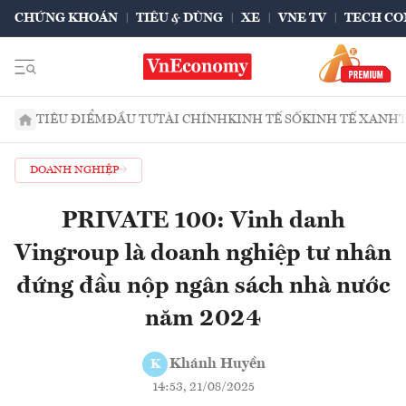
CHỨNG KHOÁN
TIÊU & DÙNG
XE
VNE TV
TECH CO
TIÊU ĐIỂM
ĐẦU TƯ
TÀI CHÍNH
KINH TẾ SỐ
KINH TẾ XANH
DOANH NGHIỆP
PRIVATE 100: Vinh danh
Vingroup là doanh nghiệp tư nhân
đứng đầu nộp ngân sách nhà nước
năm 2024
Khánh Huyền
K
14:53, 21/08/2025