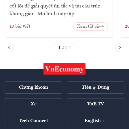
cốt lõi để giải quyết ùn tắc và tái cấu trúc
không gian. Mô hình này tập...
10
bài viết
Xem tất cả
2
1
2
3
4
Chứng khoán
Tiêu & Dùng
Xe
VnE TV
Tech Connect
English ++