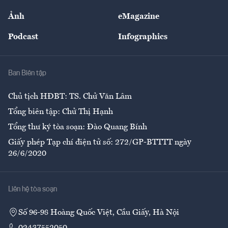
Sự kiện
Nhân lực
Ảnh
eMagazine
Đẹp +
An sinh
Podcast
Infographics
Giải trí
Y tế
Nhà
Ban Biên tập
Ẩm thực
Chủ tịch HĐBT: TS. Chử Văn Lâm
Tổng biên tập: Chử Thị Hạnh
Tổng thư ký tòa soạn: Đào Quang Bính
Giấy phép Tạp chí điện tử số: 272/GP-BTTTT ngày
26/6/2020
Liên hệ tòa soạn
Số 96-98 Hoàng Quốc Việt, Cầu Giấy, Hà Nội