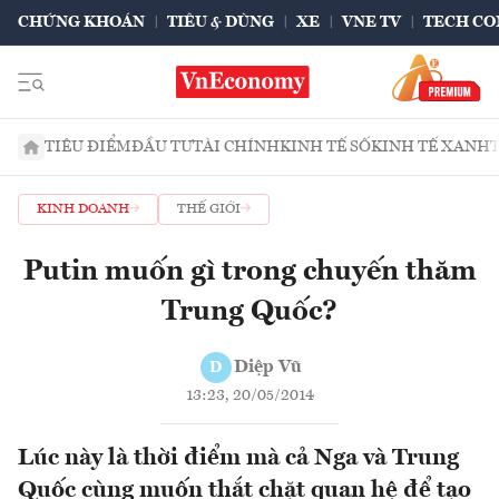
CHỨNG KHOÁN
TIÊU & DÙNG
XE
VNE TV
TECH CO
TIÊU ĐIỂM
ĐẦU TƯ
TÀI CHÍNH
KINH TẾ SỐ
KINH TẾ XANH
KINH DOANH
THẾ GIỚI
Putin muốn gì trong chuyến thăm
Trung Quốc?
Diệp Vũ
D
13:23, 20/05/2014
Lúc này là thời điểm mà cả Nga và Trung
Quốc cùng muốn thắt chặt quan hệ để tạo