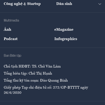
Nhà đầu tư
Du lịch
Công nghệ & Startup
Dân sinh
Tư vấn
Nông sản
Doanh nhân
Tư vấn Tiêu & Dùng
Infographics
Hạ tầng
Sức khỏe
Khung pháp lý
Doanh nghiệp
Địa phương
Thị trường
Bảo hiểm
Multimedia
Sự kiện
Nhân lực
Ảnh
eMagazine
Đẹp +
An sinh
Podcast
Infographics
Giải trí
Y tế
Nhà
Ban Biên tập
Ẩm thực
Chủ tịch HĐBT: TS. Chử Văn Lâm
Tổng biên tập: Chử Thị Hạnh
Tổng thư ký tòa soạn: Đào Quang Bính
Giấy phép Tạp chí điện tử số: 272/GP-BTTTT ngày
26/6/2020