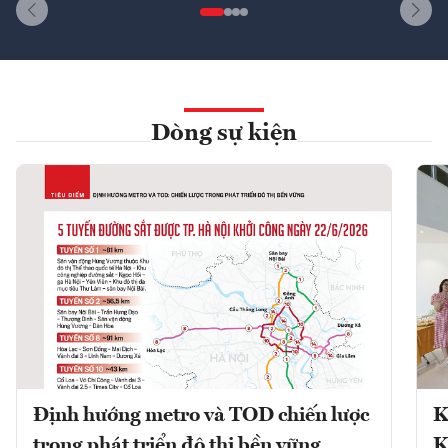
Dòng sự kiện
Định hướng metro và TOD chiến lược
K
trong phát triển đô thị bền vững
K