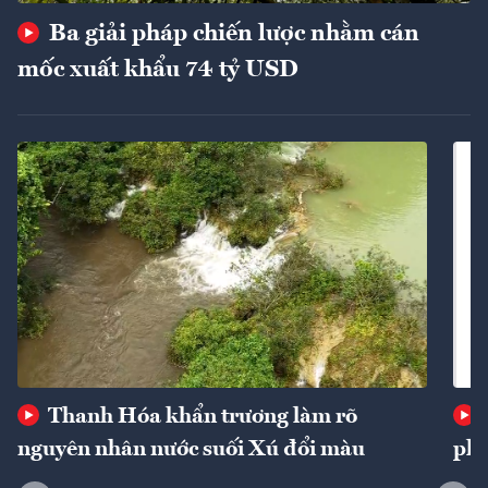
Ba giải pháp chiến lược nhằm cán
mốc xuất khẩu 74 tỷ USD
Thanh Hóa khẩn trương làm rõ
nguyên nhân nước suối Xú đổi màu
phí