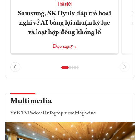
Thế giới
Samsung, SK Hynix đáp trả hoài
Nhữ
nghi về AI bằng lợi nhuận kỷ lục
mộ
và loạt hợp đồng khổng lồ
Đọc ngay
Multimedia
VnE TV
Podcast
Infographics
eMagazine