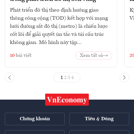
Phát triển đô thị theo định hướng giao
K
thông công cộng (TOD) kết hợp với mạng
V
lưới đường sắt đô thị (metro) là chiến lược
cốt lõi để giải quyết ùn tắc và tái cấu trúc
không gian. Mô hình này tập...
10
bài viết
Xem tất cả
2
1
2
3
4
Chứng khoán
Tiêu & Dùng