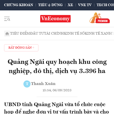
CHỨNG KHOÁN
TIÊU & DÙNG
XE
VNE TV
TECH CO
TIÊU ĐIỂM
ĐẦU TƯ
TÀI CHÍNH
KINH TẾ SỐ
KINH TẾ XANH
BẤT ĐỘNG SẢN
Quảng Ngãi quy hoạch khu công
nghiệp, đô thị, dịch vụ 3.396 ha
Thanh Xuân
T
18:54, 06/09/2023
UBND tỉnh Quảng Ngãi vừa tổ chức cuộc
họp để nghe đơn vị tư vấn trình bày và cho