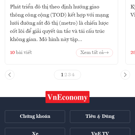
Phát triển đô thị theo định hướng giao
K
thông công cộng (TOD) kết hợp với mạng
V
lưới đường sắt đô thị (metro) là chiến lược
cốt lõi để giải quyết ùn tắc và tái cấu trúc
không gian. Mô hình này tập...
10
bài viết
Xem tất cả
2
1
2
3
4
Chứng khoán
Tiêu & Dùng
Xe
VnE TV