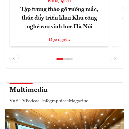
Bất động sản
Tập trung tháo gỡ vướng mắc,
Xâ
thúc đẩy triển khai Khu công
nâ
nghệ cao sinh học Hà Nội
Đọc ngay
Multimedia
VnE TV
Podcast
Infographics
eMagazine