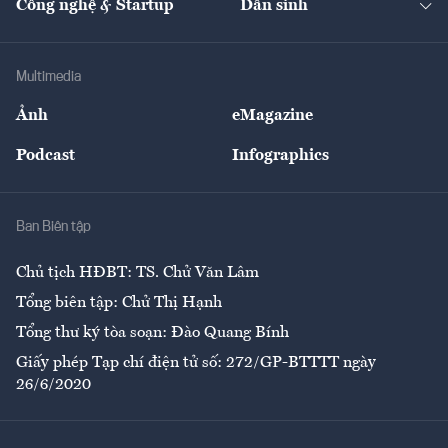
Công nghệ & Startup
Dân sinh
Tư vấn
Nông sản
Doanh nhân
Tư vấn Tiêu & Dùng
Infographics
Hạ tầng
Sức khỏe
Khung pháp lý
Doanh nghiệp
Địa phương
Thị trường
Bảo hiểm
Multimedia
Sự kiện
Nhân lực
Ảnh
eMagazine
Đẹp +
An sinh
Podcast
Infographics
Giải trí
Y tế
Nhà
Ban Biên tập
Ẩm thực
Chủ tịch HĐBT: TS. Chử Văn Lâm
Tổng biên tập: Chử Thị Hạnh
Tổng thư ký tòa soạn: Đào Quang Bính
Giấy phép Tạp chí điện tử số: 272/GP-BTTTT ngày
26/6/2020