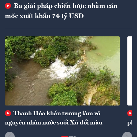
Ba giải pháp chiến lược nhằm cán
mốc xuất khẩu 74 tỷ USD
Thanh Hóa khẩn trương làm rõ
nguyên nhân nước suối Xú đổi màu
phí