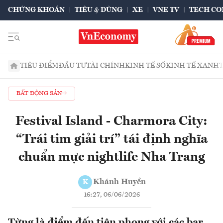
CHỨNG KHOÁN
TIÊU & DÙNG
XE
VNE TV
TECH CO
TIÊU ĐIỂM
ĐẦU TƯ
TÀI CHÍNH
KINH TẾ SỐ
KINH TẾ XANH
BẤT ĐỘNG SẢN
Festival Island - Charmora City:
“Trái tim giải trí” tái định nghĩa
chuẩn mực nightlife Nha Trang
Khánh Huyền
K
16:27, 06/06/2026
Từng là điểm đến tiên phong với các bar,