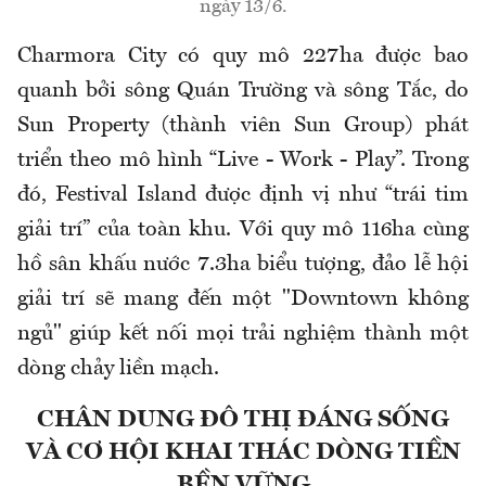
ngày 13/6.
Charmora City có quy mô 227ha được bao
quanh bởi sông Quán Trường và sông Tắc, do
Sun Property (thành viên Sun Group) phát
triển theo mô hình “Live - Work - Play”. Trong
đó, Festival Island được định vị như “trái tim
giải trí” của toàn khu. Với quy mô 116ha cùng
hồ sân khấu nước 7.3ha biểu tượng, đảo lễ hội
giải trí sẽ mang đến một "Downtown không
ngủ" giúp kết nối mọi trải nghiệm thành một
dòng chảy liền mạch.
CHÂN DUNG ĐÔ THỊ ĐÁNG SỐNG
VÀ CƠ HỘI KHAI THÁC DÒNG TIỀN
BỀN VỮNG