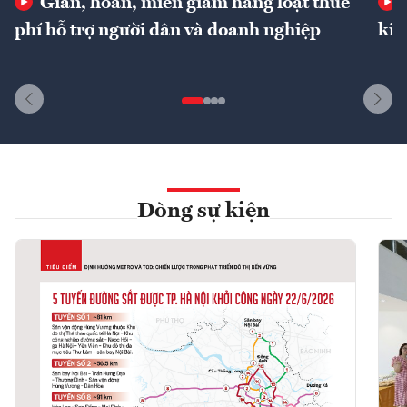
Giãn, hoãn, miễn giảm hàng loạt thuế
phí hỗ trợ người dân và doanh nghiệp
kin
Dòng sự kiện