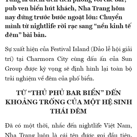
pub ven biển hút khách, Nha Trang hôm
nay đứng trước bước ngoặt lớn: Chuyển
mình từ nightlife rời rạc sang “nền kinh tế
đêm” bài bản.
Sự xuất hiện của Festival Island (Đảo lễ hội giải
trí) tại Charmora City cùng dấu ấn của Sun
Group được kỳ vọng sẽ định hình lại toàn bộ
trải nghiệm về đêm của phố biển.
TỪ “THỦ PHỦ BAR BIỂN” ĐẾN
KHOẢNG TRỐNG CỦA MỘT HỆ SINH
THÁI ĐÊM
Đã có một thời, nhắc đến nightlife Việt Nam,
Nha Trang luôn là cái tên được gọi đầu tiên.