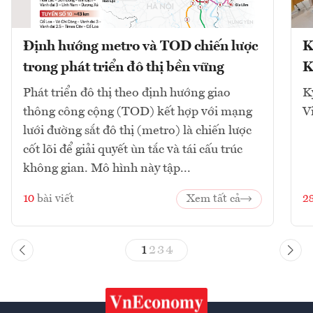
Định hướng metro và TOD chiến lược
K
trong phát triển đô thị bền vững
K
Phát triển đô thị theo định hướng giao
K
thông công cộng (TOD) kết hợp với mạng
V
lưới đường sắt đô thị (metro) là chiến lược
cốt lõi để giải quyết ùn tắc và tái cấu trúc
không gian. Mô hình này tập...
10
bài viết
Xem tất cả
2
1
2
3
4