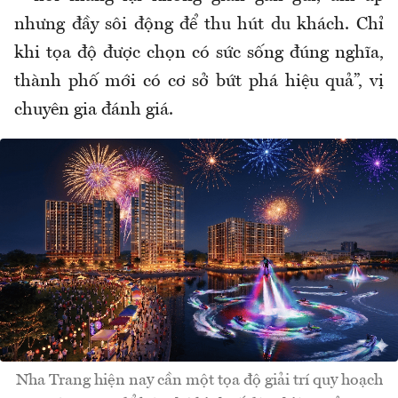
nhưng đầy sôi động để thu hút du khách. Chỉ
khi tọa độ được chọn có sức sống đúng nghĩa,
thành phố mới có cơ sở bứt phá hiệu quả”, vị
chuyên gia đánh giá.
Nha Trang hiện nay cần một tọa độ giải trí quy hoạch