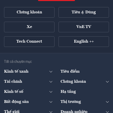
Chứng khoán
Tiêu & Dùng
Xe
VnE TV
Tech Connect
English ++
Tất cả chuyên mục
Kinh tế xanh
Tiêu điểm
Chuyển động xanh
Tài chính
Chứng khoán
Pháp lý
Ngân hàng
Doanh nghiệp niêm yết
Kinh tế số
Hạ tầng
Thương hiệu xanh
Thị trường vốn
Thị trường
Sản phẩm - Thị trường
Bất động sản
Thị trường
Diễn đàn
Thuế
Đầu tư
Tài sản số
Chính sách
Xuất nhập khẩu
Thế giới
Doanh nghiệp