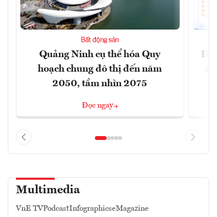
Bất động sản
Quảng Ninh cụ thể hóa Quy
Đồn
hoạch chung đô thị đến năm
dự
2050, tầm nhìn 2075
Đọc ngay
Multimedia
VnE TV
Podcast
Infographics
eMagazine