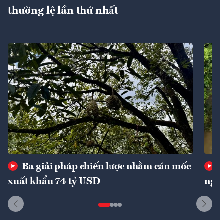
thường lệ lần thứ nhất
Ba giải pháp chiến lược nhằm cán mốc
xuất khẩu 74 tỷ USD
ngu