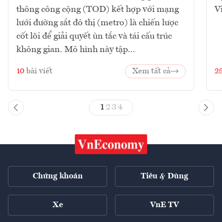
thông công cộng (TOD) kết hợp với mạng
V
lưới đường sắt đô thị (metro) là chiến lược
cốt lõi để giải quyết ùn tắc và tái cấu trúc
không gian. Mô hình này tập...
10
bài viết
Xem tất cả
2
1
2
3
4
Chứng khoán
Tiêu & Dùng
Xe
VnE TV