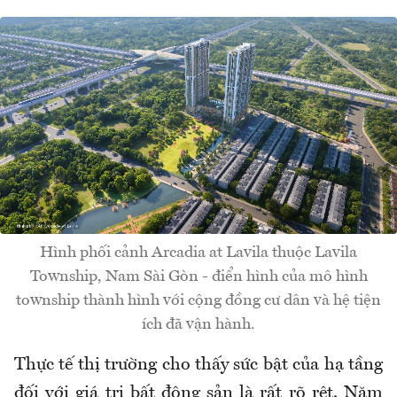
Hình phối cảnh Arcadia at Lavila thuộc Lavila
Township, Nam Sài Gòn - điển hình của mô hình
township thành hình với cộng đồng cư dân và hệ tiện
ích đã vận hành.
Thực tế thị trường cho thấy sức bật của hạ tầng
đối với giá trị bất động sản là rất rõ rệt. Năm