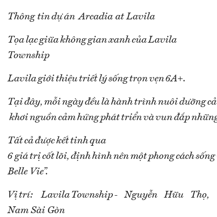
Thông tin dự án Arcadia at Lavila
Tọa lạc giữa không gian xanh của Lavila
Township
Lavila giới thiệu triết lý sống trọn vẹn 6A+.
Tại đây, mỗi ngày đều là hành trình nuôi dưỡng c
khơi nguồn cảm hứng phát triển và vun đắp những 
Tất cả được kết tinh qua
6 giá trị cốt lõi, định hình nên một phong cách sống
Belle Vie”.
Vị trí: Lavila Township - Nguyễn Hữu Thọ,
Nam Sài Gòn