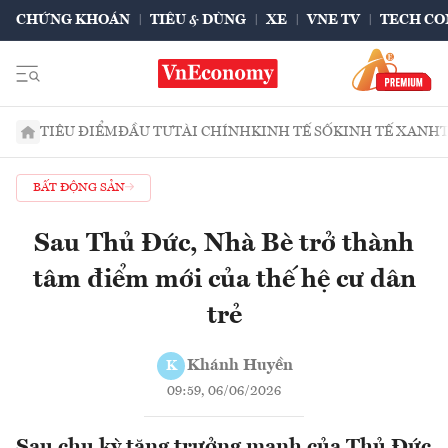
CHỨNG KHOÁN
TIÊU & DÙNG
XE
VNE TV
TECH CO
TIÊU ĐIỂM
ĐẦU TƯ
TÀI CHÍNH
KINH TẾ SỐ
KINH TẾ XANH
BẤT ĐỘNG SẢN
Sau Thủ Đức, Nhà Bè trở thành
tâm điểm mới của thế hệ cư dân
trẻ
Khánh Huyền
K
09:59, 06/06/2026
Sau chu kỳ tăng trưởng mạnh của Thủ Đức