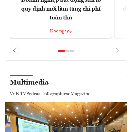
Doanh nghiệp bất động sản lo
Th
quy định mới làm tăng chi phí
dựn
tuân thủ
Đọc ngay
Multimedia
VnE TV
Podcast
Infographics
eMagazine