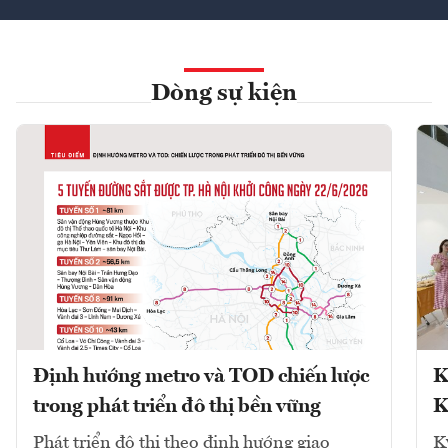
Dòng sự kiện
Định hướng metro và TOD chiến lược
K
trong phát triển đô thị bền vững
K
Phát triển đô thị theo định hướng giao
K