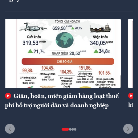
Giãn, hoãn, miễn giảm hàng loạt thuế
phí hỗ trợ người dân và doanh nghiệp
kin