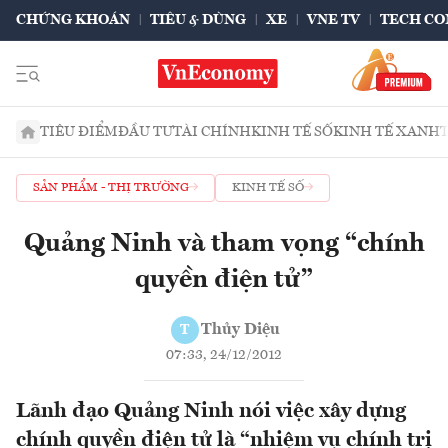
CHỨNG KHOÁN
TIÊU & DÙNG
XE
VNE TV
TECH CO
TIÊU ĐIỂM
ĐẦU TƯ
TÀI CHÍNH
KINH TẾ SỐ
KINH TẾ XANH
SẢN PHẨM - THỊ TRƯỜNG
KINH TẾ SỐ
Quảng Ninh và tham vọng “chính
quyền điện tử”
Thủy Diệu
T
07:33, 24/12/2012
Lãnh đạo Quảng Ninh nói việc xây dựng
chính quyền điện tử là “nhiệm vụ chính trị