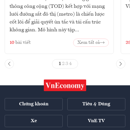
thông công cộng (TOD) kết hợp với mạng
V
lưới đường sắt đô thị (metro) là chiến lược
cốt lõi để giải quyết ùn tắc và tái cấu trúc
không gian. Mô hình này tập...
10
bài viết
Xem tất cả
2
1
2
3
4
Chứng khoán
Tiêu & Dùng
Xe
VnE TV