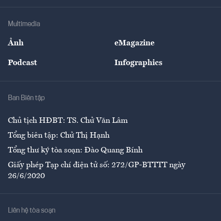
Khung pháp lý
Doanh nghiệp
Địa phương
Thị trường
Bảo hiểm
Multimedia
Sự kiện
Nhân lực
Ảnh
eMagazine
Đẹp +
An sinh
Podcast
Infographics
Giải trí
Y tế
Nhà
Ban Biên tập
Ẩm thực
Chủ tịch HĐBT: TS. Chử Văn Lâm
Tổng biên tập: Chử Thị Hạnh
Tổng thư ký tòa soạn: Đào Quang Bính
Giấy phép Tạp chí điện tử số: 272/GP-BTTTT ngày
26/6/2020
Liên hệ tòa soạn