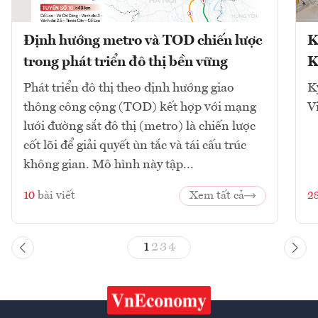
Định hướng metro và TOD chiến lược
K
trong phát triển đô thị bền vững
K
Phát triển đô thị theo định hướng giao
K
thông công cộng (TOD) kết hợp với mạng
V
lưới đường sắt đô thị (metro) là chiến lược
cốt lõi để giải quyết ùn tắc và tái cấu trúc
không gian. Mô hình này tập...
10
bài viết
Xem tất cả
2
1
2
3
4