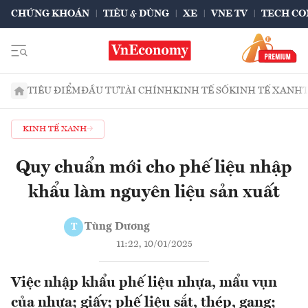
CHỨNG KHOÁN
TIÊU & DÙNG
XE
VNE TV
TECH CO
TIÊU ĐIỂM
ĐẦU TƯ
TÀI CHÍNH
KINH TẾ SỐ
KINH TẾ XANH
KINH TẾ XANH
Quy chuẩn mới cho phế liệu nhập
khẩu làm nguyên liệu sản xuất
Tùng Dương
T
11:22, 10/01/2025
Việc nhập khẩu phế liệu nhựa, mẩu vụn
của nhựa; giấy; phế liệu sắt, thép, gang;