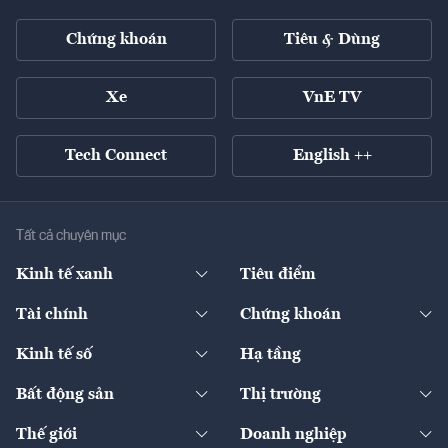
Chứng khoán
Tiêu & Dùng
Xe
VnE TV
Tech Connect
English ++
Tất cả chuyên mục
Kinh tế xanh
Tiêu điểm
Chuyển động xanh
Tài chính
Chứng khoán
Pháp lý
Ngân hàng
Doanh nghiệp niêm yết
Kinh tế số
Hạ tầng
Thương hiệu xanh
Thị trường vốn
Thị trường
Sản phẩm - Thị trường
Bất động sản
Thị trường
Diễn đàn
Thuế
Đầu tư
Tài sản số
Chính sách
Xuất nhập khẩu
Thế giới
Doanh nghiệp
Bảo hiểm
Quốc tế