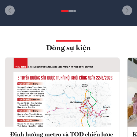
Dòng sự kiện
Định hướng metro và TOD chiến lược
K