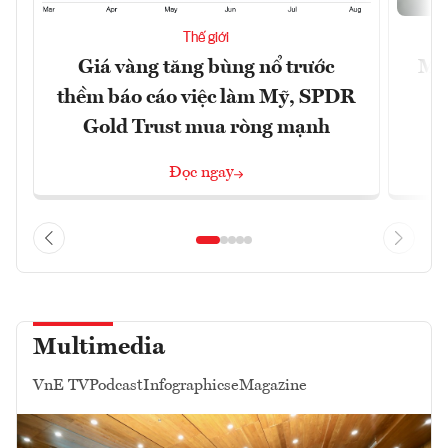
Thế giới
Giá vàng tăng bùng nổ trước
Mỹ 
thềm báo cáo việc làm Mỹ, SPDR
Gold Trust mua ròng mạnh
Đọc ngay
Multimedia
VnE TV
Podcast
Infographics
eMagazine