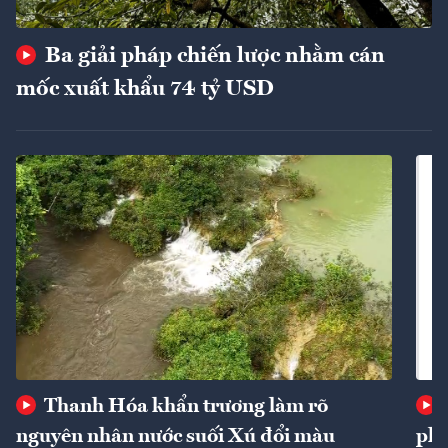
Ba giải pháp chiến lược nhằm cán
mốc xuất khẩu 74 tỷ USD
Thanh Hóa khẩn trương làm rõ
nguyên nhân nước suối Xú đổi màu
phí