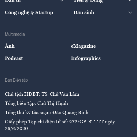
Đầu tư
Tiêu & Dùng
Quản trị số
Cafe BĐS
Thị trường
Kinh doanh
Kết nối
Tạp chí kinh tế Việt Nam
eMagazine
Nhà đầu tư
Du lịch
Công nghệ & Startup
Dân sinh
Tư vấn
Nông sản
Doanh nhân
Tư vấn Tiêu & Dùng
Infographics
Hạ tầng
Sức khỏe
Khung pháp lý
Doanh nghiệp
Địa phương
Thị trường
Bảo hiểm
Multimedia
Sự kiện
Nhân lực
Ảnh
eMagazine
Đẹp +
An sinh
Podcast
Infographics
Giải trí
Y tế
Nhà
Ban Biên tập
Ẩm thực
Chủ tịch HĐBT: TS. Chử Văn Lâm
Tổng biên tập: Chử Thị Hạnh
Tổng thư ký tòa soạn: Đào Quang Bính
Giấy phép Tạp chí điện tử số: 272/GP-BTTTT ngày
26/6/2020