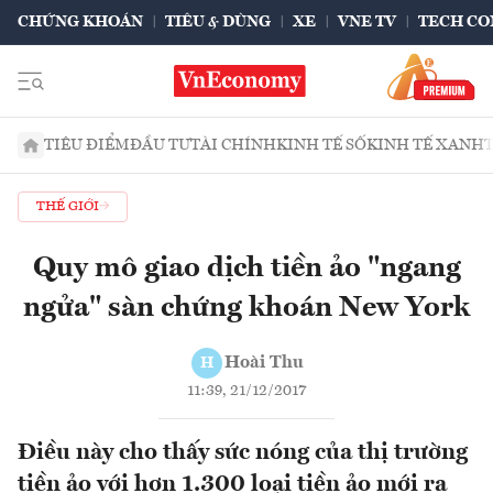
CHỨNG KHOÁN
TIÊU & DÙNG
XE
VNE TV
TECH CO
TIÊU ĐIỂM
ĐẦU TƯ
TÀI CHÍNH
KINH TẾ SỐ
KINH TẾ XANH
THẾ GIỚI
Quy mô giao dịch tiền ảo "ngang
ngửa" sàn chứng khoán New York
Hoài Thu
H
11:39, 21/12/2017
Điều này cho thấy sức nóng của thị trường
tiền ảo với hơn 1.300 loại tiền ảo mới ra