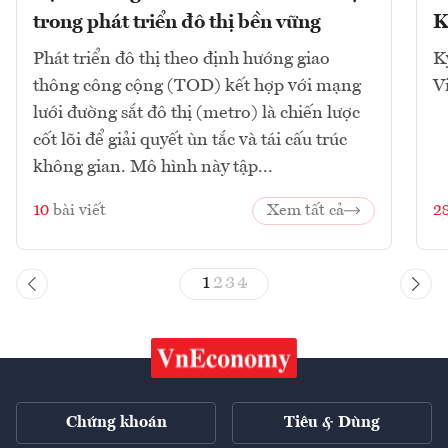
trong phát triển đô thị bền vững
K
Phát triển đô thị theo định hướng giao
K
thông công cộng (TOD) kết hợp với mạng
V
lưới đường sắt đô thị (metro) là chiến lược
cốt lõi để giải quyết ùn tắc và tái cấu trúc
không gian. Mô hình này tập...
10
bài viết
Xem tất cả
2
1
2
3
4
Chứng khoán
Tiêu & Dùng