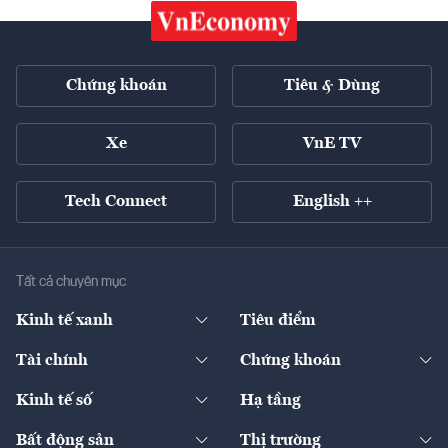
Chứng khoán
Tiêu & Dùng
Xe
VnE TV
Tech Connect
English ++
Tất cả chuyên mục
Kinh tế xanh
Tiêu điểm
Chuyển động xanh
Tài chính
Chứng khoán
Pháp lý
Ngân hàng
Doanh nghiệp niêm yết
Kinh tế số
Hạ tầng
Thương hiệu xanh
Thị trường vốn
Thị trường
Sản phẩm - Thị trường
Bất động sản
Thị trường