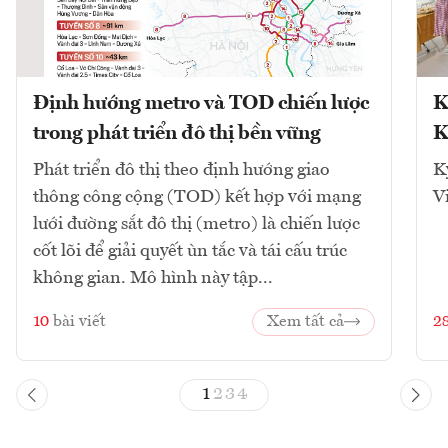
Định hướng metro và TOD chiến lược
K
trong phát triển đô thị bền vững
K
Phát triển đô thị theo định hướng giao
K
thông công cộng (TOD) kết hợp với mạng
V
lưới đường sắt đô thị (metro) là chiến lược
cốt lõi để giải quyết ùn tắc và tái cấu trúc
không gian. Mô hình này tập...
10
bài viết
Xem tất cả
2
1
2
3
4