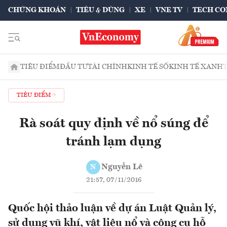
CHỨNG KHOÁN
TIÊU & DÙNG
XE
VNE TV
TECH CO
TIÊU ĐIỂM
ĐẦU TƯ
TÀI CHÍNH
KINH TẾ SỐ
KINH TẾ XANH
TIÊU ĐIỂM
Rà soát quy định về nổ súng để
tránh lạm dụng
Nguyễn Lê
N
21:57, 07/11/2016
Quốc hội thảo luận về dự án Luật Quản lý,
sử dụng vũ khí, vật liệu nổ và công cụ hỗ