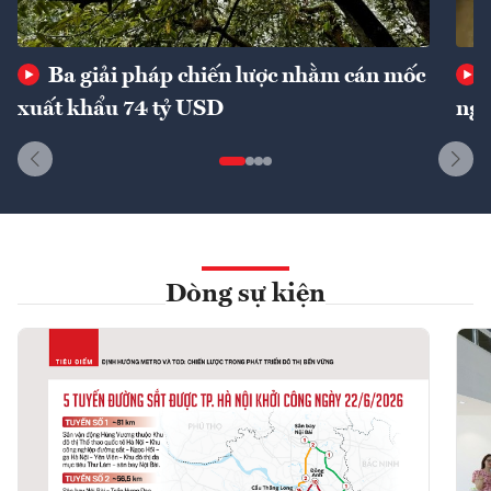
Ba giải pháp chiến lược nhằm cán mốc
xuất khẩu 74 tỷ USD
ngu
Dòng sự kiện