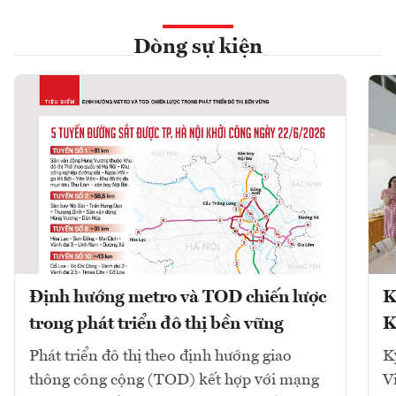
Dòng sự kiện
Định hướng metro và TOD chiến lược
K
trong phát triển đô thị bền vững
K
Phát triển đô thị theo định hướng giao
K
thông công cộng (TOD) kết hợp với mạng
V