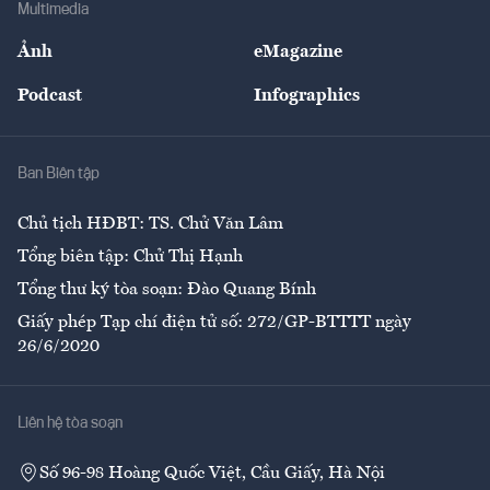
Multimedia
Sự kiện
Nhân lực
Ảnh
eMagazine
Đẹp +
An sinh
Podcast
Infographics
Giải trí
Y tế
Nhà
Ban Biên tập
Ẩm thực
Chủ tịch HĐBT: TS. Chử Văn Lâm
Tổng biên tập: Chử Thị Hạnh
Tổng thư ký tòa soạn: Đào Quang Bính
Giấy phép Tạp chí điện tử số: 272/GP-BTTTT ngày
26/6/2020
Liên hệ tòa soạn
Số 96-98 Hoàng Quốc Việt, Cầu Giấy, Hà Nội