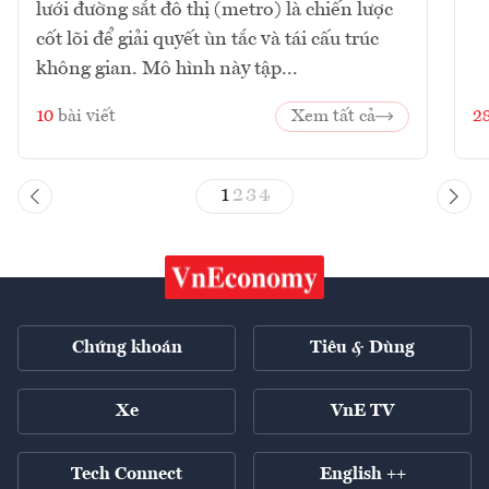
lưới đường sắt đô thị (metro) là chiến lược
cốt lõi để giải quyết ùn tắc và tái cấu trúc
không gian. Mô hình này tập...
10
bài viết
Xem tất cả
2
1
2
3
4
Chứng khoán
Tiêu & Dùng
Xe
VnE TV
Tech Connect
English ++