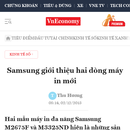
CHỨNG KHOÁN
TIÊU & DÙNG
XE
VNE TV
TECH CO
TIÊU ĐIỂM
ĐẦU TƯ
TÀI CHÍNH
KINH TẾ SỐ
KINH TẾ XANH
KINH TẾ SỐ
Samsung giới thiệu hai dòng máy
in mới
Thu Hương
T
08:14, 02/12/2013
Hai mẫu máy in đa năng Samsung
M2675F và M3325ND hiện là những sản