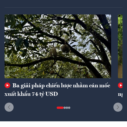
Ba giải pháp chiến lược nhằm cán mốc
xuất khẩu 74 tỷ USD
ngu