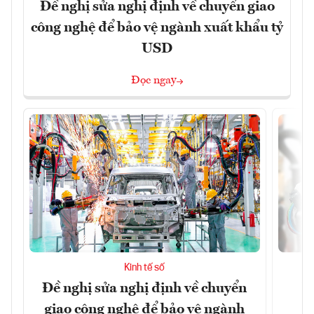
Đề nghị sửa nghị định về chuyển giao
công nghệ để bảo vệ ngành xuất khẩu tỷ
USD
Đọc ngay
Kinh tế số
Đề nghị sửa nghị định về chuyển
D
giao công nghệ để bảo vệ ngành
c