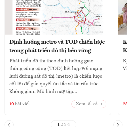
Định hướng metro và TOD chiến lược
K
trong phát triển đô thị bền vững
K
Phát triển đô thị theo định hướng giao
K
thông công cộng (TOD) kết hợp với mạng
V
lưới đường sắt đô thị (metro) là chiến lược
cốt lõi để giải quyết ùn tắc và tái cấu trúc
không gian. Mô hình này tập...
10
bài viết
Xem tất cả
2
1
2
3
4