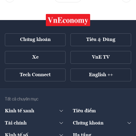
Chứng khoán
Tiêu & Dùng
Xe
VnE TV
Tech Connect
English ++
Tất cả chuyên mục
Kinh tế xanh
Tiêu điểm
Chuyển động xanh
Tài chính
Chứng khoán
Pháp lý
Ngân hàng
Doanh nghiệp niêm yết
Kinh tế số
Hạ tầng