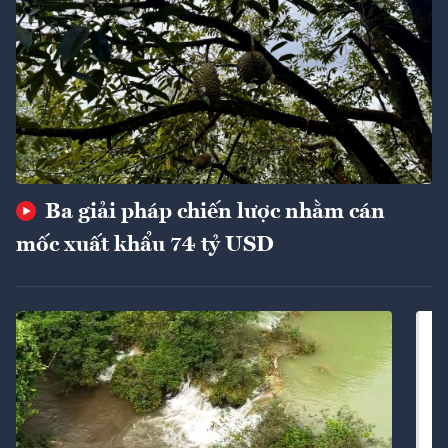
Ba giải pháp chiến lược nhằm cán
mốc xuất khẩu 74 tỷ USD