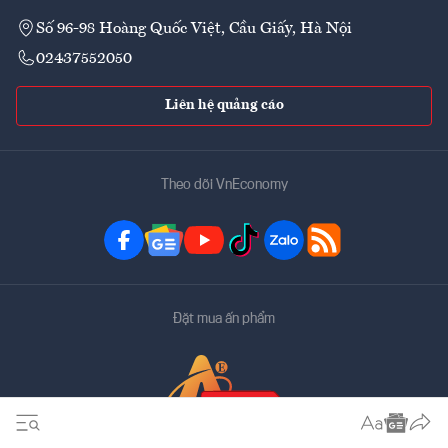
Số 96-98 Hoàng Quốc Việt, Cầu Giấy, Hà Nội
02437552050
Liên hệ quảng cáo
Theo dõi VnEconomy
Đặt mua ấn phẩm