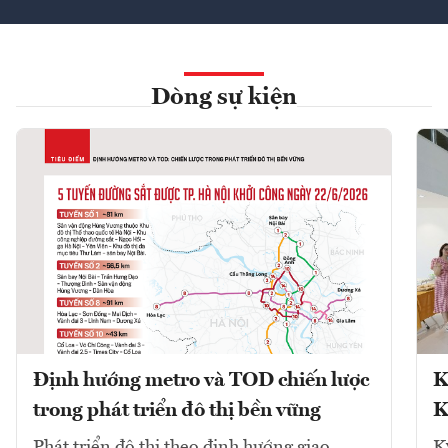
Dòng sự kiện
Định hướng metro và TOD chiến lược
K
trong phát triển đô thị bền vững
K
Phát triển đô thị theo định hướng giao
K