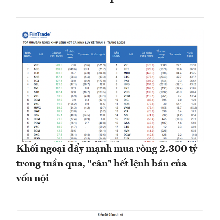
Khối ngoại đẩy mạnh mua ròng 2.300 tỷ
trong tuần qua, "cân" hết lệnh bán của
vốn nội