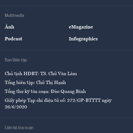
Hạ tầng
Sức khỏe
Khung pháp lý
Doanh nghiệp
Địa phương
Thị trường
Bảo hiểm
Multimedia
Sự kiện
Nhân lực
Ảnh
eMagazine
Đẹp +
An sinh
Podcast
Infographics
Giải trí
Y tế
Nhà
Ban Biên tập
Ẩm thực
Chủ tịch HĐBT: TS. Chử Văn Lâm
Tổng biên tập: Chử Thị Hạnh
Tổng thư ký tòa soạn: Đào Quang Bính
Giấy phép Tạp chí điện tử số: 272/GP-BTTTT ngày
26/6/2020
Liên hệ tòa soạn