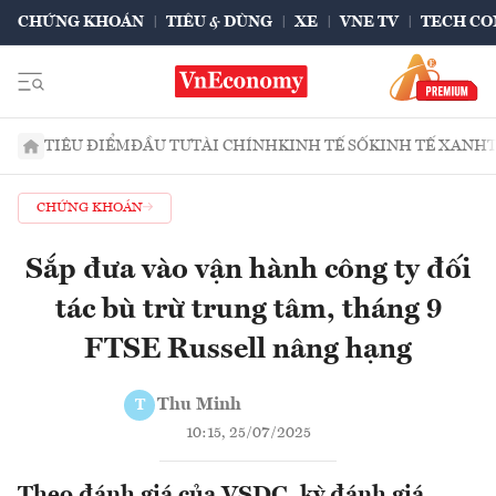
CHỨNG KHOÁN
TIÊU & DÙNG
XE
VNE TV
TECH CO
TIÊU ĐIỂM
ĐẦU TƯ
TÀI CHÍNH
KINH TẾ SỐ
KINH TẾ XANH
CHỨNG KHOÁN
Sắp đưa vào vận hành công ty đối
tác bù trừ trung tâm, tháng 9
FTSE Russell nâng hạng
Thu Minh
T
10:15, 25/07/2025
Theo đánh giá của VSDC, kỳ đánh giá