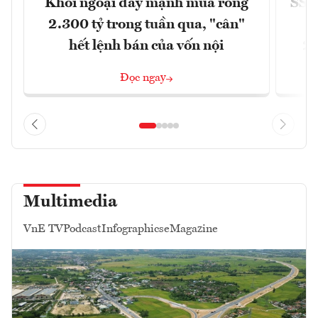
Khối ngoại đẩy mạnh mua ròng
SSI 
2.300 tỷ trong tuần qua, "cân"
hết lệnh bán của vốn nội
2/
Đọc ngay
Multimedia
VnE TV
Podcast
Infographics
eMagazine