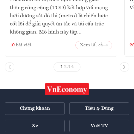
thông công cộng (TOD) kết hợp với mạng
V
lưới đường sắt đô thị (metro) là chiến lược
cốt lõi để giải quyết ùn tắc và tái cấu trúc
không gian. Mô hình này tập...
10
bài viết
Xem tất cả
2
1
2
3
4
Chứng khoán
Tiêu & Dùng
Xe
VnE TV