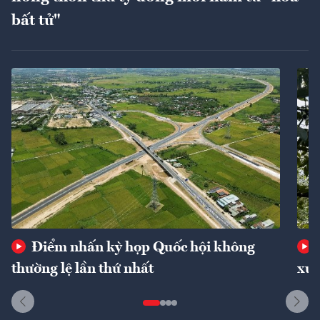
bất tử"
Điểm nhấn kỳ họp Quốc hội không
thường lệ lần thứ nhất
xuấ