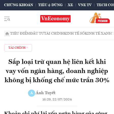
CHỨNG KHOÁN
TIÊU & DÙNG
XE
VNE TV
TECH CO
TIÊU ĐIỂM
ĐẦU TƯ
TÀI CHÍNH
KINH TẾ SỐ
KINH TẾ XANH
TÀI CHÍNH
Sắp loại trừ quan hệ liên kết khi
vay vốn ngân hàng, doanh nghiệp
không bị khống chế mức trần 30%
Ánh Tuyết
Á
16:29, 22/07/2024
Khoản chi phí lãi vốn ngân hàng của công