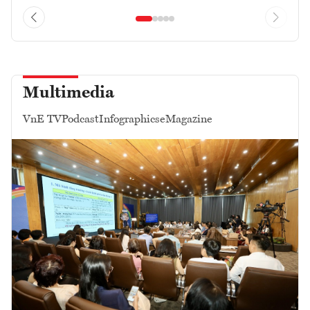
Multimedia
VnE TV
Podcast
Infographics
eMagazine