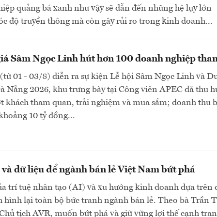
hiệp quảng bá xanh như vậy sẽ dẫn đến những hệ lụy lớn
óc độ truyền thông mà còn gây rủi ro trong kinh doanh...
giá Sâm Ngọc Linh hút hơn 100 doanh nghiệp tha
(từ 01 - 03/8) diễn ra sự kiện Lễ hội Sâm Ngọc Linh và D
Đà Nẵng 2026, khu trưng bày tại Công viên APEC đã thu h
ợt khách tham quan, trải nghiệm và mua sắm; doanh thu 
khoảng 10 tỷ đồng...
và dữ liệu để ngành bán lẻ Việt Nam bứt phá
a trí tuệ nhân tạo (AI) và xu hướng kinh doanh dựa trên 
h hình lại toàn bộ bức tranh ngành bán lẻ. Theo bà Trần T
hủ tịch AVR, muốn bứt phá và giữ vững lợi thế cạnh tran