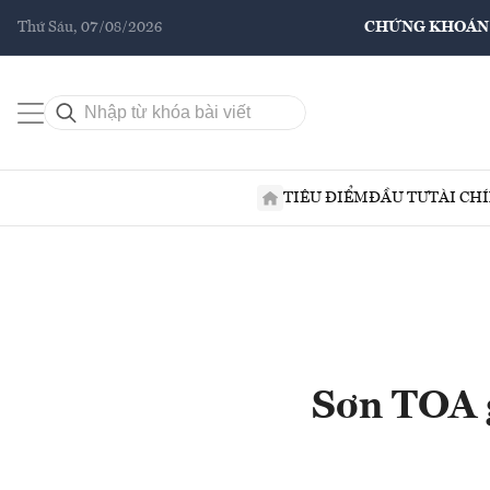
Thứ Sáu, 07/08/2026
CHỨNG KHOÁN
TIÊU ĐIỂM
ĐẦU TƯ
TÀI CH
Sơn TOA 