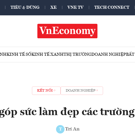
TIÊU & DÙNG
XE
VNE TV
TECH CONNECT
ÍNH
KINH TẾ SỐ
KINH TẾ XANH
THỊ TRƯỜNG
DOANH NGHIỆP
BẤT
KẾT NỐI
DOANH NGHIỆP
góp sức làm đẹp các trườn
Trí An
T