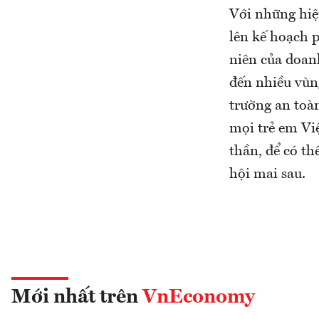
Với những hiệ
lên kế hoạch 
niên của doan
đến nhiều vùn
trường an toà
mọi trẻ em Việ
thần, để có th
hội mai sau.
Mới nhất trên
VnEconomy