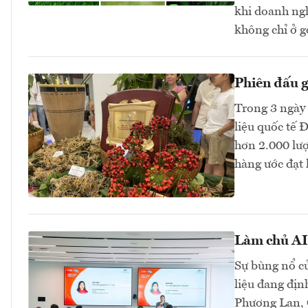
khi doanh ng
không chỉ ở g
Phiên đấu 
Trong 3 ngày 
liệu quốc tế 
hơn 2.000 lư
hàng ước đạt 
Làm chủ AI 
Sự bùng nổ củ
liệu đang địn
Phương Lan, C