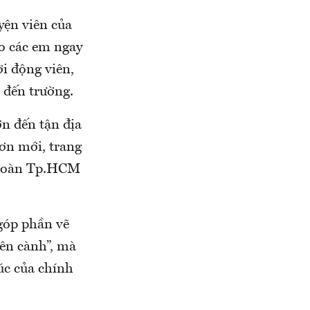
yện viên của
ho các em ngay
ời động viên,
 đến trường.
n đến tận địa
ơn mới, trang
h đoàn Tp.HCM
góp phần vẽ
rên cành”, mà
úc của chính