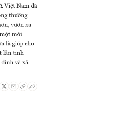
OA Việt Nam đã
động thường
hơn, vươn xa
 một môi
a là giúp cho
t lẫn tinh
 đình và xã