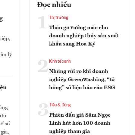
Đọc nhiều
1
g
Thị trường
Tháo gỡ vướng mắc cho
doanh nghiệp thủy sản xuất
iệp,
khẩu sang Hoa Kỳ
ản lý
2
Kinh tế xanh
Những rủi ro khi doanh
nghiệp Greenwashing, “tô
iệu
hồng” số liệu báo cáo ESG
3
Tiêu & Dùng
hông
Phiên đấu giá Sâm Ngọc
hơn
Linh hút hơn 100 doanh
bố số
nghiệp tham gia
gia,