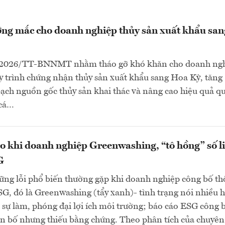
ng mắc cho doanh nghiệp thủy sản xuất khẩu san
/2026/TT-BNNMT nhằm tháo gỡ khó khăn cho doanh ngh
 trình chứng nhận thủy sản xuất khẩu sang Hoa Kỳ, tăng
ch nguồn gốc thủy sản khai thác và nâng cao hiệu quả qu
 cá…
o khi doanh nghiệp Greenwashing, “tô hồng” số l
G
ững lỗi phổ biến thường gặp khi doanh nghiệp công bố t
SG, đó là Greenwashing (tẩy xanh)- tình trạng nói nhiều 
 sự làm, phóng đại lợi ích môi trường; báo cáo ESG công 
ên bố nhưng thiếu bằng chứng. Theo phân tích của chuyên 