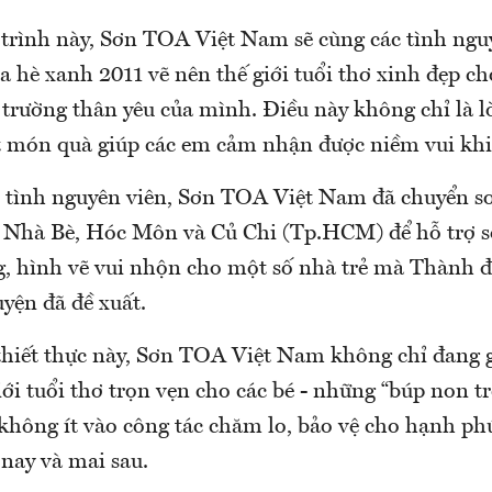
trình này, Sơn TOA Việt Nam sẽ cùng các tình ngu
 hè xanh 2011 vẽ nên thế giới tuổi thơ xinh đẹp c
 trường thân yêu của mình. Điều này không chỉ là l
 món quà giúp các em cảm nhận được niềm vui khi
 tình nguyên viên, Sơn TOA Việt Nam đã chuyển sơ
 Nhà Bè, Hóc Môn và Củ Chi (Tp.HCM) để hỗ trợ s
ng, hình vẽ vui nhộn cho một số nhà trẻ mà Thàn
yện đã đề xuất.
thiết thực này, Sơn TOA Việt Nam không chỉ đang 
ới tuổi thơ trọn vẹn cho các bé - những “búp non t
không ít vào công tác chăm lo, bảo vệ cho hạnh ph
nay và mai sau.