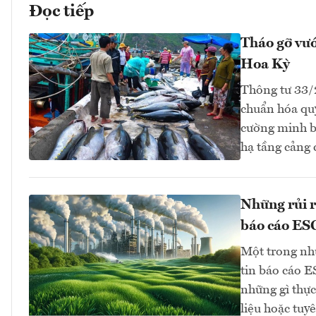
Đọc tiếp
Tháo gỡ vướ
Hoa Kỳ
Thông tư 33
chuẩn hóa quy
cường minh bạ
hạ tầng cảng
Những rủi r
báo cáo ES
Một trong nh
tin báo cáo E
những gì thực
liệu hoặc tuy