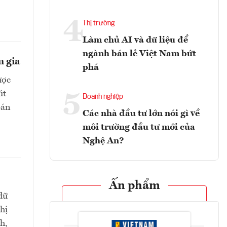
4
Thị trường
Làm chủ AI và dữ liệu để
ngành bán lẻ Việt Nam bứt
m gia
phá
ược
út
5
Doanh nghiệp
bán
Các nhà đầu tư lớn nói gì về
môi trường đầu tư mới của
Nghệ An?
Ấn phẩm
dữ
hị
h,