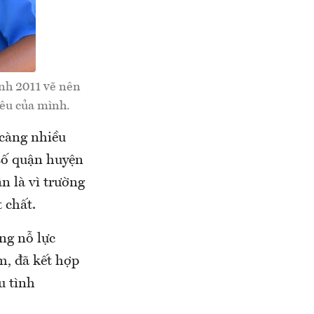
nh 2011 vẽ nên
yêu của mình.
 càng nhiều
số quận huyện
n là vì trường
 chất.
ng nỗ lực
m, đã kết hợp
u tình