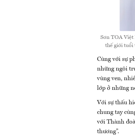
Sơn TOA Việt 
thế giới tuổ
Cùng với sự ph
những ngôi tr
vùng ven, nhi
lớp ở những nơ
Với sự thấu h
chung tay cùn
với Thành đoà
thương”.