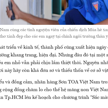
Nam cùng các tình nguyện viên của chiến dịch Mùa hè xa
i thơ xinh đẹp cho các em ngay tại chính ngôi trường thân 
át triển về kinh tế, thành phố cũng xuất hiện ngày
ường khang trang, hiện đại. Nhưng đâu đó tại một 
ều em nhỏ vẫn phải chịu lắm thiệt thòi. Nguyên nhâ
i này hãy còn khá đơn sơ và thiếu thốn về cơ sở vật
iểu và đồng cảm, nhãn hàng Sơn TOA Việt Nam tro
g cộng đồng chăm lo cho thế hệ măng non Việt Na
n Tp.HCM lên kế hoạch cho chương trình “Sắc mà