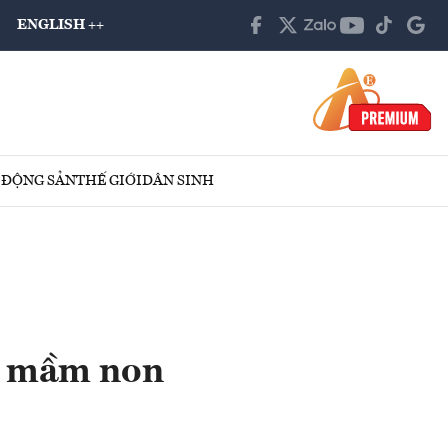
ENGLISH ++
 ĐỘNG SẢN
THẾ GIỚI
DÂN SINH
g mầm non