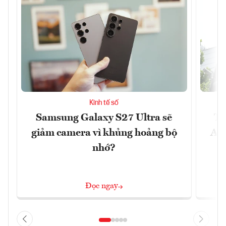
Kinh tế số
Samsung Galaxy S27 Ultra sẽ
Th
giảm camera vì khủng hoảng bộ
Ace
nhớ?
Đọc ngay