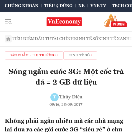
CHỨNG KHOÁN
TIÊU & DÙNG
XE
VNE TV
TECH CO
TIÊU ĐIỂM
ĐẦU TƯ
TÀI CHÍNH
KINH TẾ SỐ
KINH TẾ XANH
SẢN PHẨM - THỊ TRƯỜNG
KINH TẾ SỐ
Sóng ngầm cước 3G: Một cốc trà
đá = 2 GB dữ liệu
Thủy Diệu
T
09:16, 26/09/2017
Không phải ngẫu nhiên mà các nhà mạng
lại đưa ra các gói cước 3G “siêu rẻ” ở chu