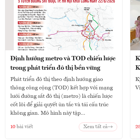
Định hướng metro và TOD chiến lược
K
trong phát triển đô thị bền vững
K
Phát triển đô thị theo định hướng giao
K
thông công cộng (TOD) kết hợp với mạng
V
lưới đường sắt đô thị (metro) là chiến lược
cốt lõi để giải quyết ùn tắc và tái cấu trúc
không gian. Mô hình này tập...
10
bài viết
Xem tất cả
2