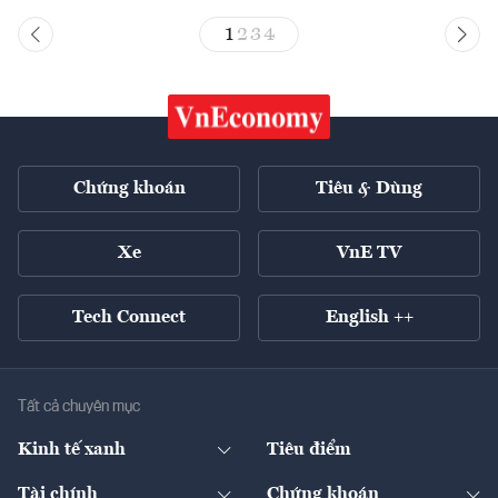
1
2
3
4
Chứng khoán
Tiêu & Dùng
Xe
VnE TV
Tech Connect
English ++
Tất cả chuyên mục
Kinh tế xanh
Tiêu điểm
Chuyển động xanh
Tài chính
Chứng khoán