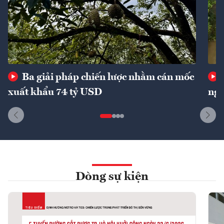
Ba giải pháp chiến lược nhằm cán mốc
xuất khẩu 74 tỷ USD
ngu
Dòng sự kiện