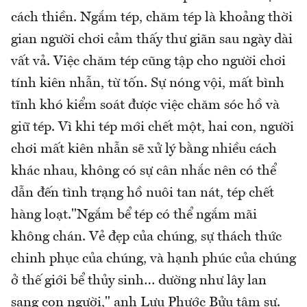
cách thiền. Ngắm tép, chăm tép là khoảng thời
gian người chơi cảm thấy thư giãn sau ngày dài
vất vả. Việc chăm tép cũng tập cho người chơi
tính kiên nhẫn, từ tốn. Sự nóng vội, mất bình
tĩnh khó kiểm soát được việc chăm sóc hồ và
giữ tép. Vì khi tép mới chết một, hai con, người
chơi mất kiên nhẫn sẽ xử lý bằng nhiều cách
khác nhau, không có sự cân nhắc nên có thể
dẫn đến tình trạng hồ nuôi tan nát, tép chết
hàng loạt."Ngắm bể tép có thể ngắm mãi
không chán. Vẻ đẹp của chúng, sự thách thức
chinh phục của chúng, và hạnh phúc của chúng
ở thế giới bể thủy sinh… dường như lây lan
sang con người," anh Lưu Phước Bửu tâm sự.