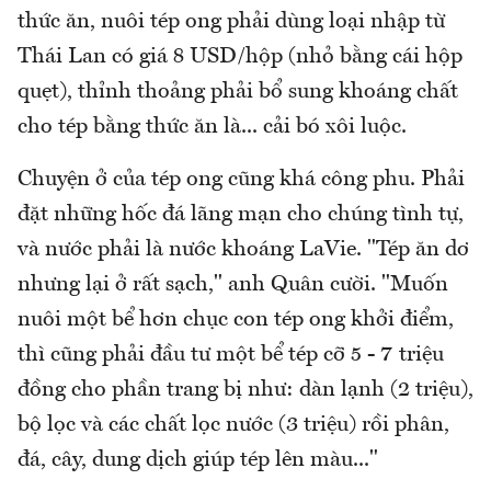
thức ăn, nuôi tép ong phải dùng loại nhập từ
Thái Lan có giá 8 USD/hộp (nhỏ bằng cái hộp
quẹt), thỉnh thoảng phải bổ sung khoáng chất
cho tép bằng thức ăn là... cải bó xôi luộc.
Chuyện ở của tép ong cũng khá công phu. Phải
đặt những hốc đá lãng mạn cho chúng tình tự,
và nước phải là nước khoáng LaVie. "Tép ăn dơ
nhưng lại ở rất sạch," anh Quân cười. "Muốn
nuôi một bể hơn chục con tép ong khởi điểm,
thì cũng phải đầu tư một bể tép cỡ 5 - 7 triệu
đồng cho phần trang bị như: dàn lạnh (2 triệu),
bộ lọc và các chất lọc nước (3 triệu) rồi phân,
đá, cây, dung dịch giúp tép lên màu..."