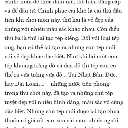
cảnh: nuôi để thỏa đam mê, thể hiện đẳng cấp
và để đầu tư. Chinh phục cái khó là cái thú đầu
tiên khi chơi môn này, thứ hai là vẻ đẹp của
chúng với nhiều màu sắc khác nhau. Còn điều
thứ ba là thú lai tạo tép kiểng. Đối với loại tép
ong, bạn có thể lai tạo ra những con tép mới
với vẻ đẹp khác đặc biệt. Như khi lai một con
tép khoang trắng đỏ và đen đỏ thì tép con có
thể ra vừa trắng vừa đỏ… Tại Nhật Bản, Đức,
hay Đài Loan…. – những nước tiên phong
trong thú chơi này, đã tạo ra những chú tép
tuyệt đẹp với nhiều hình dáng, màu sắc vô cùng
đặc biệt. Những chú tép mới được lai tạo chưa
thuần có giá rất cao, sau vài năm nhiều người