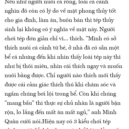
Nếu như người nuôi cá rồng, loài cá cảnh
nghìn đô còn có lý do về mặt phong thủy tốt
cho gia đình, làm ăn, buôn bán thì tép thủy
sinh lại không có ý nghĩa về mặt này. Người
chơi tép đơn giản chỉ vì… thích. "Mình có sở
thích nuôi cá cảnh từ bé, ở nhà đã có sẵn một
bể cá nhưng đến khi nhìn thấy loài tép này thì
như bị thôi miên, nhìn cái thích ngay và muốn
nuôi bằng được. Chỉ người nào thích mới thấy
được cái cảm giác thích thú khi chăm sóc và
ngắm chúng bơi lội trong bể. Còn khi chúng
"mang bầu" thì thực sự chủ nhân là người bận
rộn, lo lắng đến mất ăn mất ngủ," anh Minh
Quân cười nói.Hiện nay có 3 kiểu chơi tép