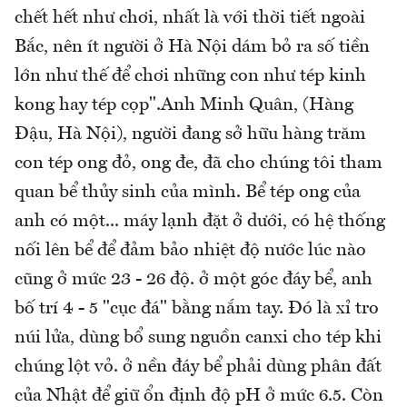
chết hết như chơi, nhất là với thời tiết ngoài
Bắc, nên ít người ở Hà Nội dám bỏ ra số tiền
lớn như thế để chơi những con như tép kinh
kong hay tép cọp".Anh Minh Quân, (Hàng
Đậu, Hà Nội), người đang sở hữu hàng trăm
con tép ong đỏ, ong đe, đã cho chúng tôi tham
quan bể thủy sinh của mình. Bể tép ong của
anh có một... máy lạnh đặt ở dưới, có hệ thống
nối lên bể để đảm bảo nhiệt độ nước lúc nào
cũng ở mức 23 - 26 độ. ở một góc đáy bể, anh
bố trí 4 - 5 "cục đá" bằng nắm tay. Đó là xỉ tro
núi lửa, dùng bổ sung nguồn canxi cho tép khi
chúng lột vỏ. ở nền đáy bể phải dùng phân đất
của Nhật để giữ ổn định độ pH ở mức 6.5. Còn