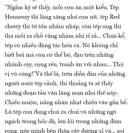
"Ngắm kỹ sẽ thấy, mỗi con ăn một kiểu. Tép
Hennessy thì lăng xăng như con nít, tép Red
cherry thì từ tốn nhấm nháp, còn tép ong thì
tha mồi ra chỗ vắng nhâm nhi rỉ rả… Chưa kể,
tép có nhiều động tác hơn cá. Nó không chỉ
biết bơi mà còn có thể bò, đậu trên những
nhành cây, cọng rêu, tranh ăn với nhau… Thú
vị vô cùng!"Và thế là, trên diễn đàn của những
người nuôi tép cảnh, thi thoảng ta sẽ thấy
những đoạn tản văn lãng mạn như thế này:
Chiều muộn, nắng nhàn nhạt chiếu vào gần bể.
Lũ tép con đang chui ra chui vô những ngõ
ngách trong hốc đá, len lỏi trong những đám
rong, nép mình bên thân cây dương xỉ và... soi