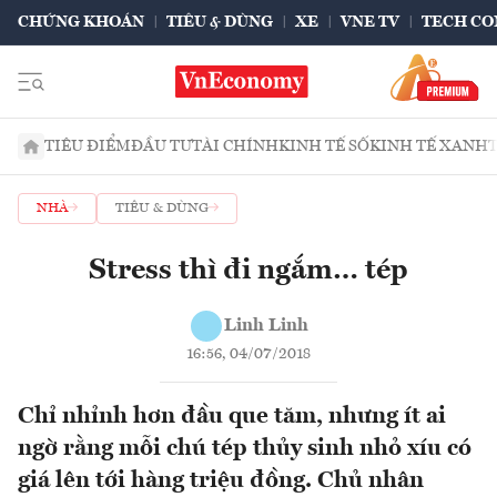
CHỨNG KHOÁN
TIÊU & DÙNG
XE
VNE TV
TECH CO
TIÊU ĐIỂM
ĐẦU TƯ
TÀI CHÍNH
KINH TẾ SỐ
KINH TẾ XANH
NHÀ
TIÊU & DÙNG
Stress thì đi ngắm… tép
Linh Linh
16:56, 04/07/2018
Chỉ nhỉnh hơn đầu que tăm, nhưng ít ai
ngờ rằng mỗi chú tép thủy sinh nhỏ xíu có
giá lên tới hàng triệu đồng. Chủ nhân