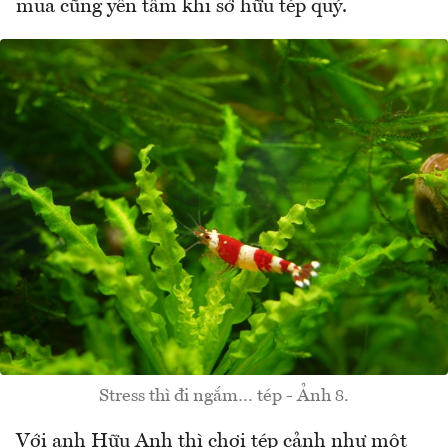
mua cũng yên tâm khi sở hữu tép quý.
Stress thì đi ngắm… tép - Ảnh 8.
Với anh Hữu Anh thì chơi tép cảnh như một