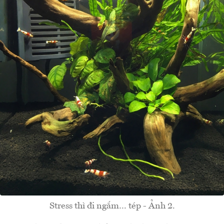
Stress thì đi ngắm… tép - Ảnh 2.