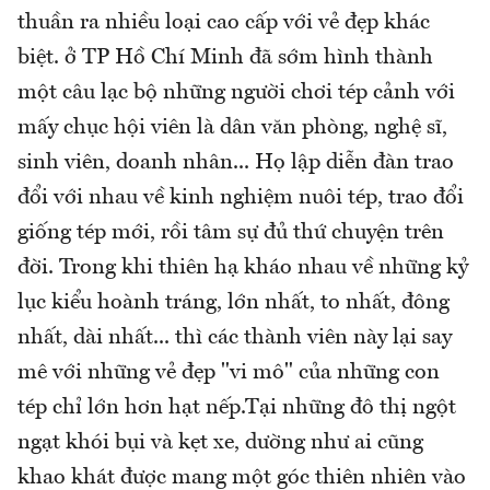
thuần ra nhiều loại cao cấp với vẻ đẹp khác
biệt. ở TP Hồ Chí Minh đã sớm hình thành
một câu lạc bộ những người chơi tép cảnh với
mấy chục hội viên là dân văn phòng, nghệ sĩ,
sinh viên, doanh nhân... Họ lập diễn đàn trao
đổi với nhau về kinh nghiệm nuôi tép, trao đổi
giống tép mới, rồi tâm sự đủ thứ chuyện trên
đời. Trong khi thiên hạ kháo nhau về những kỷ
lục kiểu hoành tráng, lớn nhất, to nhất, đông
nhất, dài nhất... thì các thành viên này lại say
mê với những vẻ đẹp "vi mô" của những con
tép chỉ lớn hơn hạt nếp.Tại những đô thị ngột
ngạt khói bụi và kẹt xe, dường như ai cũng
khao khát được mang một góc thiên nhiên vào