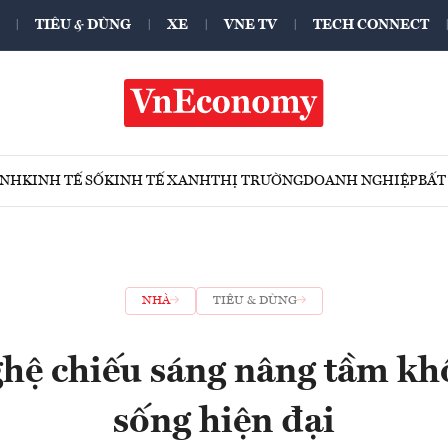
TIÊU & DÙNG
XE
VNE TV
TECH CONNECT
ÍNH
KINH TẾ SỐ
KINH TẾ XANH
THỊ TRƯỜNG
DOANH NGHIỆP
BẤT
NHÀ
TIÊU & DÙNG
hệ chiếu sáng nâng tầm kh
sống hiện đại