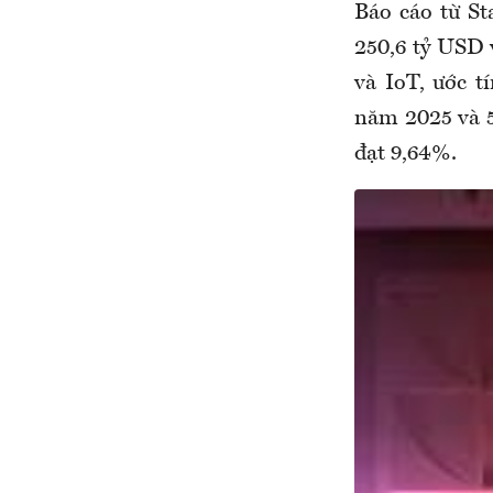
Báo cáo từ St
250,6 tỷ USD 
và IoT, ước t
năm 2025 và 5
đạt 9,64%.