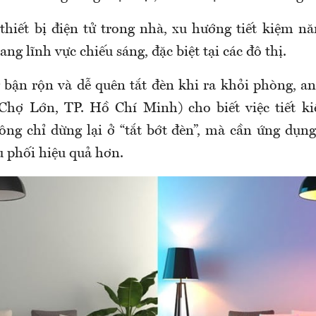
thiết bị điện tử trong nhà, xu hướng tiết kiệm n
ng lĩnh vực chiếu sáng, đặc biệt tại các đô thị.
 bận rộn và dễ quên tắt đèn khi ra khỏi phòng, a
Chợ Lớn, TP. Hồ Chí Minh) cho biết việc tiết k
ông chỉ dừng lại ở “tắt bớt đèn”, mà cần ứng dụn
u phối hiệu quả hơn.