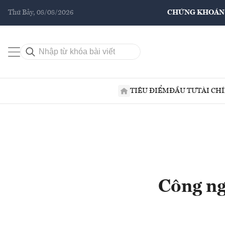
Thứ Bảy, 08/08/2026
CHỨNG KHOÁN
TIÊU ĐIỂM
ĐẦU TƯ
TÀI CH
Công ng