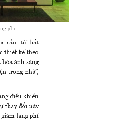
ng phí.
ua sắm tôi bắt
 thiết kế theo
đa hóa ánh sáng
ện trong nhà”,
sang điều khiển
ự thay đổi này
 giảm lãng phí