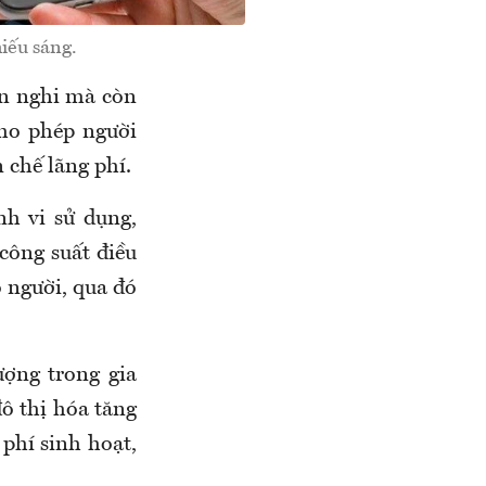
iếu sáng.
ện nghi mà còn
cho phép người
 chế lãng phí.
nh vi sử dụng,
công suất điều
ó người, qua đó
ượng trong gia
đô thị hóa tăng
 phí sinh hoạt,