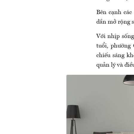
Bên cạnh các 
dần mở rộng sa
Với nhịp sống
tuổi, phường 
chiếu sáng kh
quản lý và điề