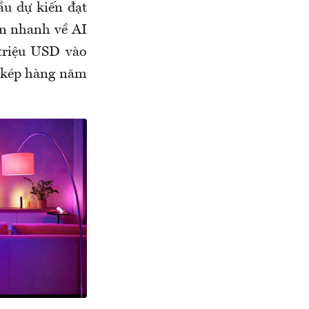
ầu dự kiến đạt
ển nhanh về AI
 triệu USD vào
g kép hàng năm