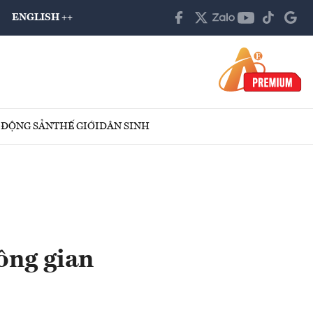
ENGLISH ++
 ĐỘNG SẢN
THẾ GIỚI
DÂN SINH
ông gian