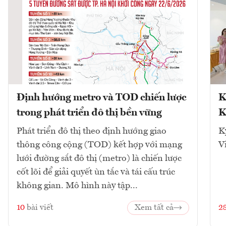
Định hướng metro và TOD chiến lược
K
trong phát triển đô thị bền vững
K
Phát triển đô thị theo định hướng giao
K
thông công cộng (TOD) kết hợp với mạng
V
lưới đường sắt đô thị (metro) là chiến lược
cốt lõi để giải quyết ùn tắc và tái cấu trúc
không gian. Mô hình này tập...
10
bài viết
Xem tất cả
2