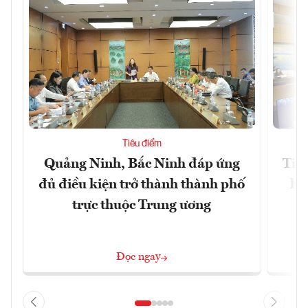
Tiêu điểm
Quảng Ninh, Bắc Ninh đáp ứng
Tiế
đủ điều kiện trở thành thành phố
hệ
trực thuộc Trung ương
Đọc ngay