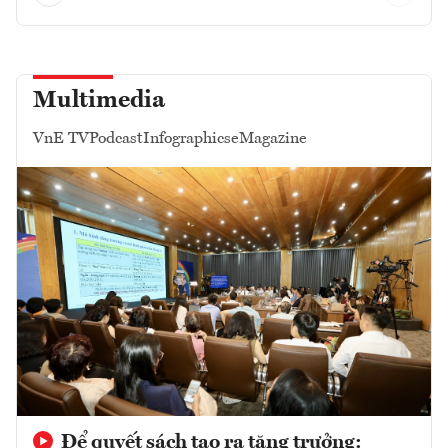
Multimedia
VnE TV
Podcast
Infographics
eMagazine
Để quyết sách tạo ra tăng trưởng: