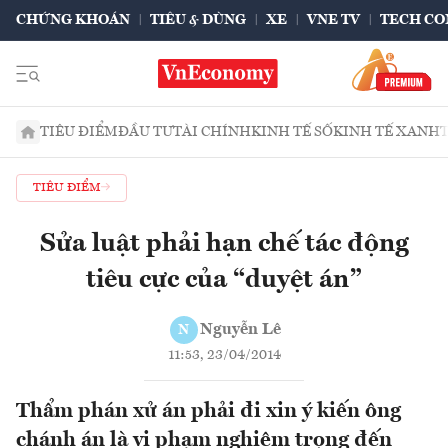
CHỨNG KHOÁN
TIÊU & DÙNG
XE
VNE TV
TECH CO
TIÊU ĐIỂM
ĐẦU TƯ
TÀI CHÍNH
KINH TẾ SỐ
KINH TẾ XANH
TIÊU ĐIỂM
Sửa luật phải hạn chế tác động
tiêu cực của “duyệt án”
Nguyễn Lê
N
11:53, 23/04/2014
Thẩm phán xử án phải đi xin ý kiến ông
chánh án là vi phạm nghiêm trọng đến