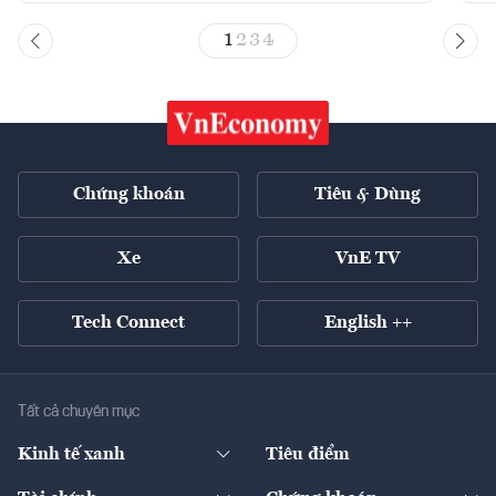
1
2
3
4
Chứng khoán
Tiêu & Dùng
Xe
VnE TV
Tech Connect
English ++
Tất cả chuyên mục
Kinh tế xanh
Tiêu điểm
Chuyển động xanh