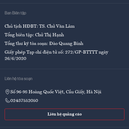
Nhà
Ban Biên tập
Ẩm thực
Chủ tịch HĐBT: TS. Chử Văn Lâm
Tổng biên tập: Chử Thị Hạnh
Tổng thư ký tòa soạn: Đào Quang Bính
Giấy phép Tạp chí điện tử số: 272/GP-BTTTT ngày
26/6/2020
Liên hệ tòa soạn
Số 96-98 Hoàng Quốc Việt, Cầu Giấy, Hà Nội
02437552050
Liên hệ quảng cáo