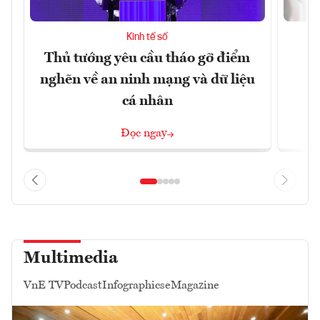
Kinh tế số
Thủ tướng yêu cầu tháo gỡ điểm
D
nghẽn về an ninh mạng và dữ liệu
c
cá nhân
Đọc ngay
Multimedia
VnE TV
Podcast
Infographics
eMagazine