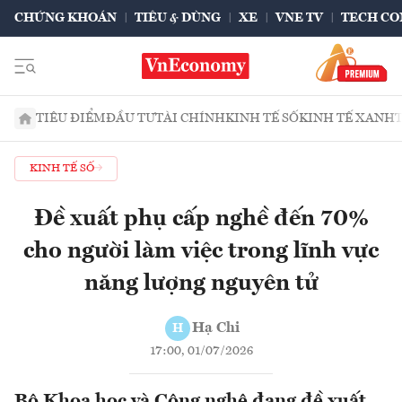
CHỨNG KHOÁN
TIÊU & DÙNG
XE
VNE TV
TECH CO
TIÊU ĐIỂM
ĐẦU TƯ
TÀI CHÍNH
KINH TẾ SỐ
KINH TẾ XANH
KINH TẾ SỐ
Đề xuất phụ cấp nghề đến 70%
cho người làm việc trong lĩnh vực
năng lượng nguyên tử
Hạ Chi
H
17:00, 01/07/2026
Bộ Khoa học và Công nghệ đang đề xuất