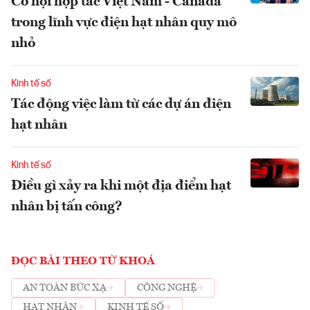
Cơ hội hợp tác Việt Nam - Canada
trong lĩnh vực điện hạt nhân quy mô
nhỏ
Kinh tế số
Tác động việc làm từ các dự án điện
hạt nhân
Kinh tế số
Điều gì xảy ra khi một địa điểm hạt
nhân bị tấn công?
ĐỌC BÀI THEO TỪ KHOÁ
AN TOÀN BỨC XẠ
CÔNG NGHỆ
HẠT NHÂN
KINH TẾ SỐ