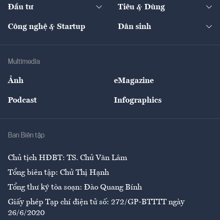
The Guide
Video
Đầu tư
Tiêu & Dùng
Quản trị số
Cafe BĐS
Thị trường
Kinh doanh
Kết nối
Tạp chí kinh tế Việt Nam
eMagazine
Nhà đầu tư
Du lịch
Công nghệ & Startup
Dân sinh
Tư vấn
Nông sản
Doanh nhân
Tư vấn Tiêu & Dùng
Infographics
Hạ tầng
Sức khỏe
Khung pháp lý
Doanh nghiệp
Địa phương
Thị trường
Bảo hiểm
Multimedia
Sự kiện
Nhân lực
Ảnh
eMagazine
Đẹp +
An sinh
Podcast
Infographics
Giải trí
Y tế
Nhà
Ban Biên tập
Ẩm thực
Chủ tịch HĐBT: TS. Chử Văn Lâm
Tổng biên tập: Chử Thị Hạnh
Tổng thư ký tòa soạn: Đào Quang Bính
Giấy phép Tạp chí điện tử số: 272/GP-BTTTT ngày
26/6/2020