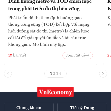
Định hướng metro và TOD chiến lược
K
trong phát triển đô thị bền vững
K
Phát triển đô thị theo định hướng giao
K
thông công cộng (TOD) kết hợp với mạng
V
lưới đường sắt đô thị (metro) là chiến lược
cốt lõi để giải quyết ùn tắc và tái cấu trúc
không gian. Mô hình này tập...
10
bài viết
Xem tất cả
2
1
2
3
4
Chứng khoán
Tiêu & Dùng