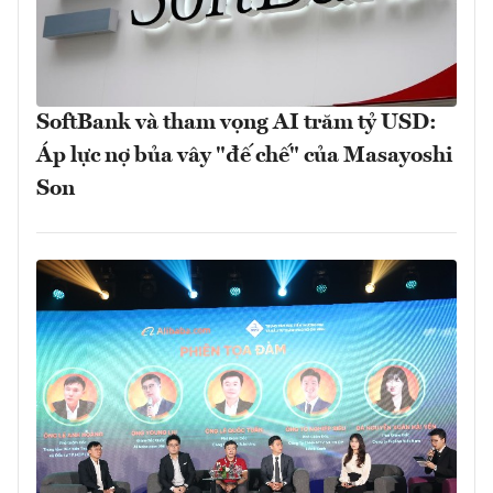
SoftBank và tham vọng AI trăm tỷ USD:
Áp lực nợ bủa vây "đế chế" của Masayoshi
Son