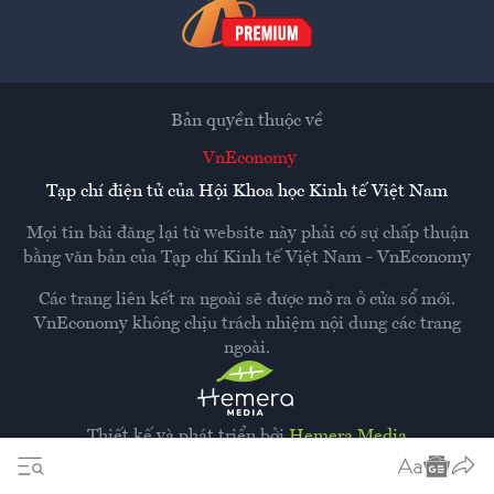
Bản quyền thuộc về
VnEconomy
Tạp chí điện tử của Hội Khoa học Kinh tế Việt Nam
Mọi tin bài đăng lại từ website này phải có sự chấp thuận
bằng văn bản của
Tạp chí Kinh tế Việt Nam - VnEconomy
Các trang liên kết ra ngoài sẽ được mở ra ở cửa sổ mới.
VnEconomy không chịu trách nhiệm nội dung các trang
ngoài.
Thiết kế và phát triển bởi
Hemera Media
Dựa trên nền tảng
Hemera AI CMS