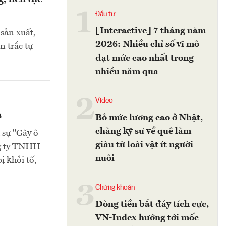
1
Đầu tư
[Interactive] 7 tháng năm
sản xuất,
2026: Nhiều chỉ số vĩ mô
n trắc tự
đạt mức cao nhất trong
nhiều năm qua
2
Video
a
Bỏ mức lương cao ở Nhật,
chàng kỹ sư về quê làm
 sự "Gây ô
giàu từ loài vật ít người
ng ty TNHH
nuôi
 khởi tố,
3
Chứng khoán
Dòng tiền bắt đáy tích cực,
VN-Index hướng tới mốc