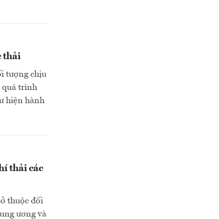
 thải
ối tượng chịu
 quá trình
hư hiện hành
í thải các
sở thuộc đối
rung ương và