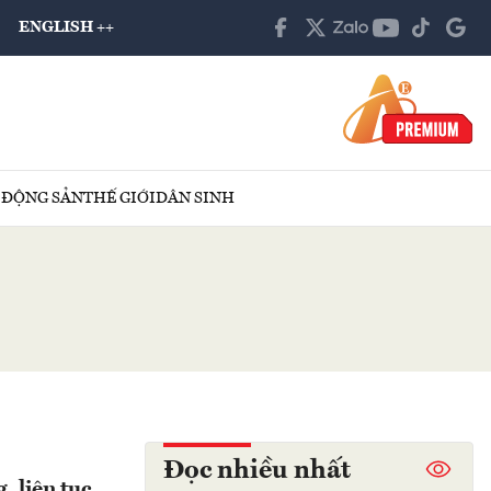
ENGLISH ++
 ĐỘNG SẢN
THẾ GIỚI
DÂN SINH
Đọc nhiều nhất
, liên tục