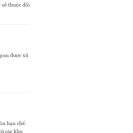
ơ sở thuộc đối
 gom được xử
còn hạn chế.
từ các khu