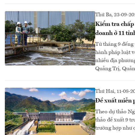
Thứ Ba, 23-09-20
Kiểm tra chấp 
doanh ở 11 tỉn
Từ tháng 9 đếng 
hành pháp luật v
nhiều địa phươn
Quảng Trị, Quản
Thứ Hai, 11-08-2
Đề xuất miễn p
Theo dự thảo Ngh
thảo đề xuất 9 t
trường hợp như q