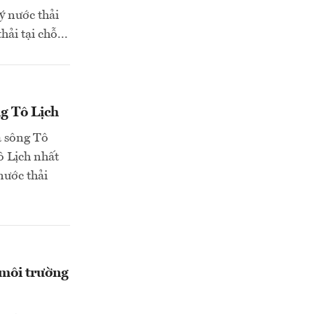
lý nước thải
ải tại chỗ...
g Tô Lịch
à sông Tô
ô Lịch nhất
nước thải
 môi trường