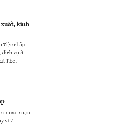
 xuất, kinh
a việc chấp
 dịch vụ ở
hú Thọ,
ợp
 cơ quan soạn
y vì 7