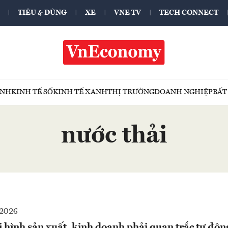
TIÊU & DÙNG
XE
VNE TV
TECH CONNECT
ÍNH
KINH TẾ SỐ
KINH TẾ XANH
THỊ TRƯỜNG
DOANH NGHIỆP
BẤT
nước thải
2026
i hình sản xuất, kinh doanh phải quan trắc tự động