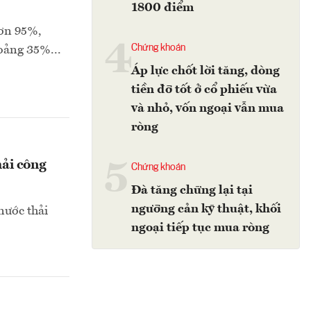
1800 điểm
hơn 95%,
4
Chứng khoán
hoảng 35%...
Áp lực chốt lời tăng, dòng
tiền đỡ tốt ở cổ phiếu vừa
và nhỏ, vốn ngoại vẫn mua
ròng
5
hải công
Chứng khoán
Đà tăng chững lại tại
ngưỡng cản kỹ thuật, khối
nước thải
ngoại tiếp tục mua ròng