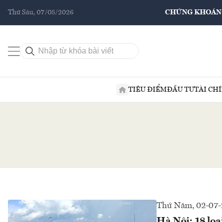
Thứ Sáu, 07/08/2026
CHỨNG KHOÁN
TIÊU ĐIỂM
ĐẦU TƯ
TÀI CH
Thứ Năm, 02-07-
Hà Nội: 18 loạ