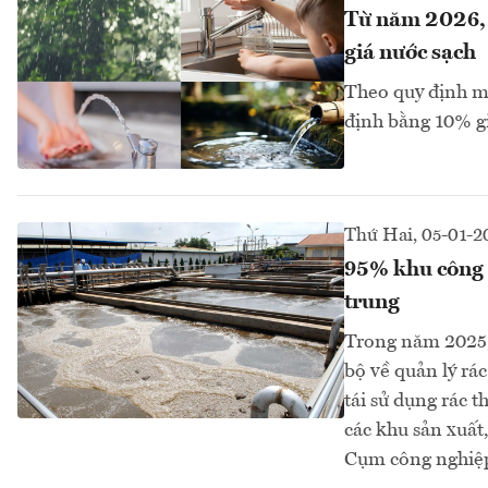
Từ năm 2026, p
giá nước sạch
Theo quy định mớ
định bằng 10% gi
Thứ Hai, 05-01-2
95% khu công n
trung
Trong năm 2025, 
bộ về quản lý rác
tái sử dụng rác t
các khu sản xuất
Cụm công nghiệp 