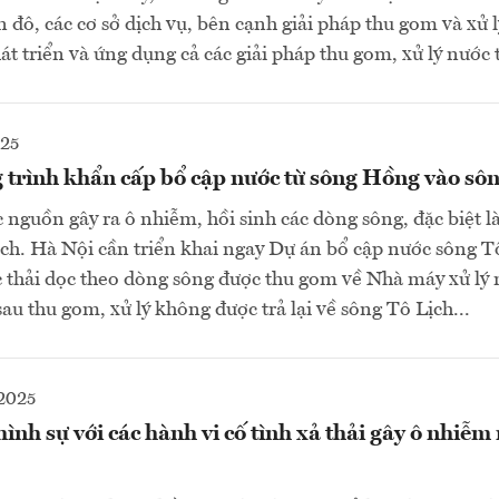
n đô, các cơ sở dịch vụ, bên cạnh giải pháp thu gom và xử 
át triển và ứng dụng cả các giải pháp thu gom, xử lý nước th
025
 trình khẩn cấp bổ cập nước từ sông Hồng vào sôn
c nguồn gây ra ô nhiễm, hồi sinh các dòng sông, đặc biệt l
bách. Hà Nội cần triển khai ngay Dự án bổ cập nước sông T
 thải dọc theo dòng sông được thu gom về Nhà máy xử lý 
au thu gom, xử lý không được trả lại về sông Tô Lịch...
2025
hình sự với các hành vi cố tình xả thải gây ô nhiễm