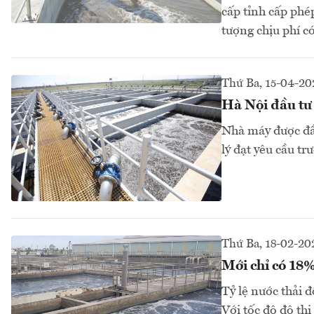
cấp tỉnh cấp phép
tượng chịu phí c
Thứ Ba, 15-04-20
Hà Nội đầu tư 
Nhà máy được đầu
lý đạt yêu cầu tr
Thứ Ba, 18-02-20
Mới chỉ có 18%
Tỷ lệ nước thải đ
Với tốc độ đô thị