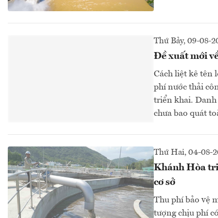
Thứ Bảy, 09-08-2
Đề xuất mới về
Cách liệt kê tên 
phí nước thải cô
triển khai. Danh
chưa bao quát to
Thứ Hai, 04-08-
Khánh Hòa triể
cơ sở
Thu phí bảo vệ m
tượng chịu phí c