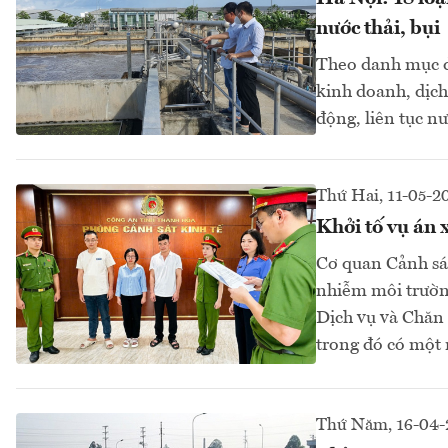
nước thải, bụi
Theo danh mục đ
kinh doanh, dịch
động, liên tục nướ
Thứ Hai, 11-05-2
Khởi tố vụ án 
Cơ quan Cảnh sát
nhiễm môi trường
Dịch vụ và Chăn
trong đó có một 
Thứ Năm, 16-04-