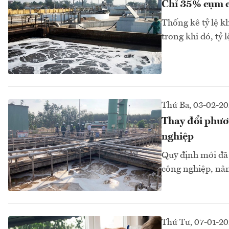
Chỉ 35% cụm cô
Thống kê tỷ lệ k
trong khi đó, tỷ
Thứ Ba, 03-02-2
Thay đổi phươn
nghiệp
Quy định mới đã 
công nghiệp, nân
Thứ Tư, 07-01-2