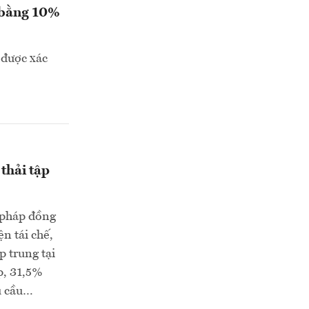
t bằng 10%
 được xác
thải tập
 pháp đồng
ện tái chế,
p trung tại
p, 31,5%
u cầu…