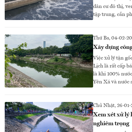
dân cư đô thị, ve
tập trung, cần ph
Thứ Ba, 04-02-2
Xây dựng công
Việc xử lý tận gố
Lịch là rất cấp 
là khi 100% nước
Yên Xá và nước s
Chủ Nhật, 26-01-
Xem xét xử lý 
nghiêm trọng