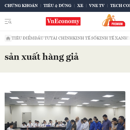
CHỨNG KHOÁN
TIÊU & DÙNG
XE
VNE TV
TECH CO
TIÊU ĐIỂM
ĐẦU TƯ
TÀI CHÍNH
KINH TẾ SỐ
KINH TẾ XANH
sản xuất hàng giả