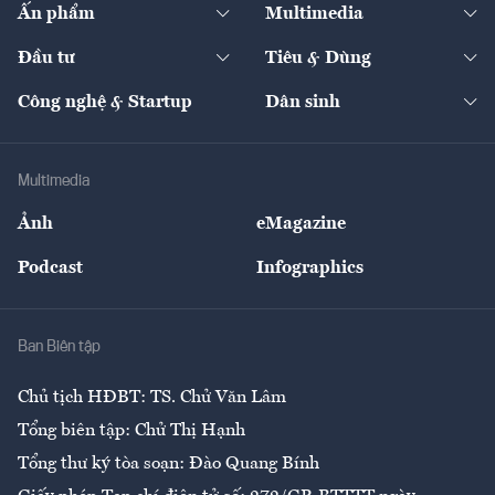
Kinh tế
Chuyển động
Ấn phẩm
Multimedia
Khung pháp lý
Start-up
Dự án
Công nghiệp
Chuyển động 24h
Đối thoại
The Guide
Video
Đầu tư
Tiêu & Dùng
Quản trị số
Cafe BĐS
Thị trường
Kinh doanh
Kết nối
Tạp chí kinh tế Việt Nam
eMagazine
Nhà đầu tư
Du lịch
Công nghệ & Startup
Dân sinh
Tư vấn
Nông sản
Doanh nhân
Tư vấn Tiêu & Dùng
Infographics
Hạ tầng
Sức khỏe
Khung pháp lý
Doanh nghiệp
Địa phương
Thị trường
Bảo hiểm
Multimedia
Sự kiện
Nhân lực
Ảnh
eMagazine
Đẹp +
An sinh
Podcast
Infographics
Giải trí
Y tế
Nhà
Ban Biên tập
Ẩm thực
Chủ tịch HĐBT: TS. Chử Văn Lâm
Tổng biên tập: Chử Thị Hạnh
Tổng thư ký tòa soạn: Đào Quang Bính