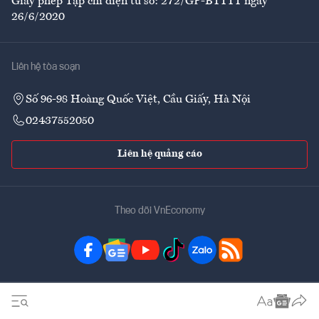
Giấy phép Tạp chí điện tử số: 272/GP-BTTTT ngày
26/6/2020
Liên hệ tòa soạn
Số 96-98 Hoàng Quốc Việt, Cầu Giấy, Hà Nội
02437552050
Liên hệ quảng cáo
Theo dõi VnEconomy
Đặt mua ấn phẩm