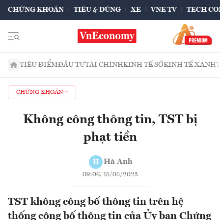
CHỨNG KHOÁN
TIÊU & DÙNG
XE
VNE TV
TECH CO
TIÊU ĐIỂM
ĐẦU TƯ
TÀI CHÍNH
KINH TẾ SỐ
KINH TẾ XANH
CHỨNG KHOÁN
Không công thông tin, TST bị
phạt tiền
Hà Anh
H
09:06, 18/08/2025
TST không công bố thông tin trên hệ
thống công bố thông tin của Ủy ban Chứng