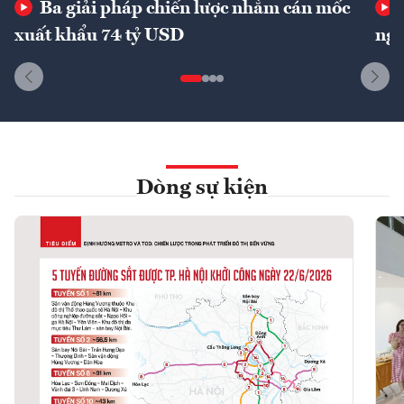
Ba giải pháp chiến lược nhằm cán mốc
xuất khẩu 74 tỷ USD
ngu
Dòng sự kiện