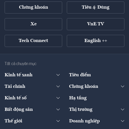
Chứng khoán
Tiêu & Dùng
Xe
VnE TV
Tech Connect
English ++
Tất cả chuyên mục
Kinh tế xanh
Tiêu điểm
Chuyển động xanh
Tài chính
Chứng khoán
Pháp lý
Ngân hàng
Doanh nghiệp niêm yết
Kinh tế số
Hạ tầng
Thương hiệu xanh
Thị trường vốn
Thị trường
Sản phẩm - Thị trường
Bất động sản
Thị trường
Diễn đàn
Thuế
Đầu tư
Tài sản số
Chính sách
Xuất nhập khẩu
Thế giới
Doanh nghiệp
Bảo hiểm
Quốc tế
Dịch vụ số
Thị trường
Khung pháp lý