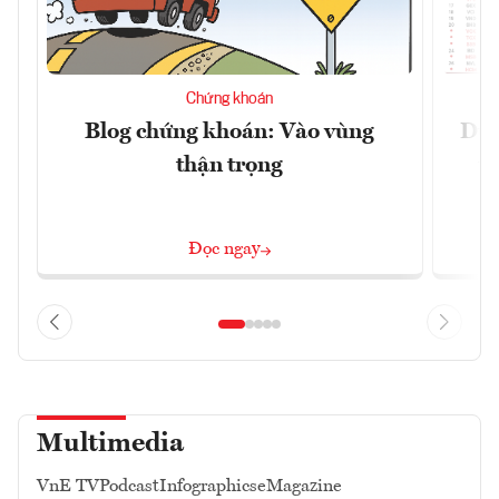
Chứng khoán
Blog chứng khoán: Vào vùng
Dự 
thận trọng
t
Đọc ngay
Multimedia
VnE TV
Podcast
Infographics
eMagazine