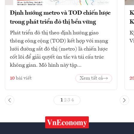
Định hướng metro và TOD chiến lược
K
trong phát triển đô thị bền vững
K
Phát triển đô thị theo định hướng giao
K
thông công cộng (TOD) kết hợp với mạng
V
lưới đường sắt đô thị (metro) là chiến lược
cốt lõi để giải quyết ùn tắc và tái cấu trúc
không gian. Mô hình này tập...
10
bài viết
Xem tất cả
2
1
2
3
4