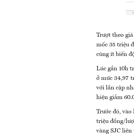
Trượt theo giá
mốc 35 triệu 
cùng ít biến đ
Lúc gần 10h t
ở mức 34,97 t
với lần cập nh
hiện giảm 60.
Trước đó, vào
triệu đồng/lượ
vàng SJC liên 