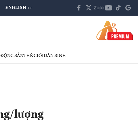
ENGLISH ++
 ĐỘNG SẢN
THẾ GIỚI
DÂN SINH
ồng/lượng