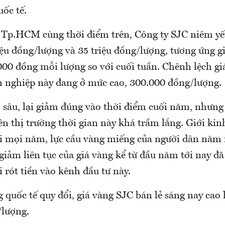
ốc tế.
g Tp.HCM cùng thời điểm trên, Công ty SJC niêm yế
iệu đồng/lượng và 35 triệu đồng/lượng, tương ứng g
000 đồng mỗi lượng so với cuối tuần. Chênh lệch g
h nghiệp này đang ở mức cao, 300.000 đồng/lượng.
 sâu, lại giảm đúng vào thời điểm cuối năm, nhưng 
ên thị trường thời gian này khá trầm lắng. Giới ki
với mọi năm, lực cầu vàng miếng của người dân nă
giảm liên tục của giá vàng kể từ đầu năm tới nay đ
 rót tiền vào kênh đầu tư này.
g quốc tế quy đổi, giá vàng SJC bán lẻ sáng nay ca
/lượng.