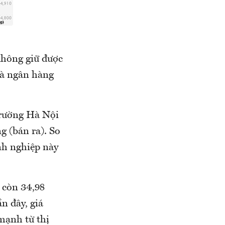
 không giữ được
và ngân hàng
trường Hà Nội
g (bán ra). So
anh nghiệp này
 còn 34,98
n đây, giá
mạnh từ thị