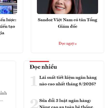
ến lược:
Sandoz Việt Nam có tân Tổng
kiến tạo
Giám đốc
gia
Đọc ngay
Đọc nhiều
1
Lãi suất tiết kiệm ngân hàng
nào cao nhất tháng 8/2026?
hỉnh
2
t…
Sửa đổi 3 luật ngân hàng:
Nâng cao an toàn hệ thống,