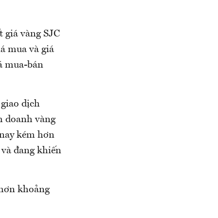
t giá vàng SJC
iá mua và giá
iá mua-bán
giao dịch
nh doanh vàng
m nay kém hơn
ã và đang khiến
o hơn khoảng