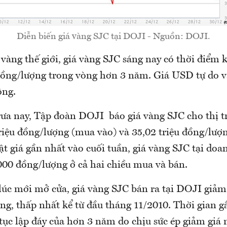
Diễn biến giá vàng SJC tại DOJI - Nguồn: DOJI.
 vàng thế giới, giá vàng SJC sáng nay có thời điểm
đồng/lượng trong vòng hơn 3 năm. Giá USD tự do 
ộng.
rưa nay, Tập đoàn DOJI báo giá vàng SJC cho thị 
riệu đồng/lượng (mua vào) và 35,02 triệu đồng/lượn
ật giá gần nhất vào cuối tuần, giá vàng SJC tại do
000 đồng/lượng ở cả hai chiều mua và bán.
 lúc mới mở cửa, giá vàng SJC bán ra tại DOJI giảm
ng, thấp nhất kể từ đầu tháng 11/2010. Thời gian gầ
tục lập đáy của hơn 3 năm do chịu sức ép giảm giá 