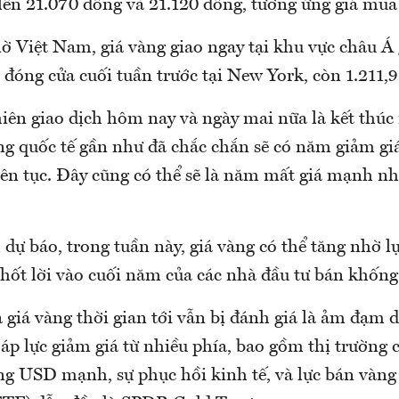
lên 21.070 đồng và 21.120 đồng, tương ứng giá mua 
ờ Việt Nam, giá vàng giao ngay tại khu vực châu Á
 đóng cửa cuối tuần trước tại New York, còn 1.211,
hiên giao dịch hôm nay và ngày mai nữa là kết thúc
ng quốc tế gần như đã chắc chắn sẽ có năm giảm giá
iên tục. Đây cũng có thể sẽ là năm mất giá mạnh nh
 dự báo, trong tuần này, giá vàng có thể tăng nhờ 
chốt lời vào cuối năm của các nhà đầu tư bán khống
 giá vàng thời gian tới vẫn bị đánh giá là ảm đạm 
 áp lực giảm giá từ nhiều phía, bao gồm thị trường
ng USD mạnh, sự phục hồi kinh tế, và lực bán vàn