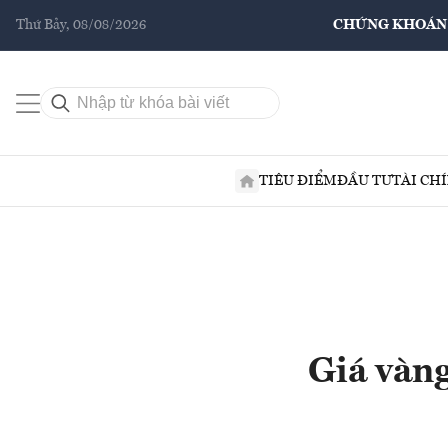
Thứ Bảy, 08/08/2026
CHỨNG KHOÁN
TIÊU ĐIỂM
ĐẦU TƯ
TÀI CH
Giá vàng