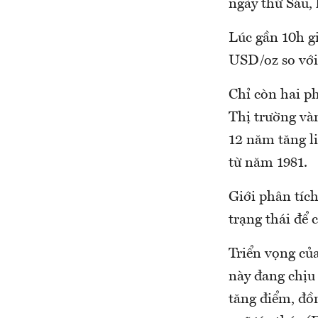
ngày thứ Sáu, 
Lúc gần 10h gi
USD/oz so với
Chỉ còn hai p
Thị trường và
12 năm tăng l
từ năm 1981.
Giới phân tích
trạng thái để 
Triển vọng của
này đang chịu
tăng điểm, đồ