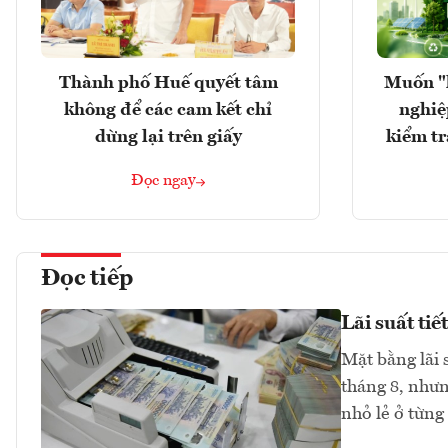
Thành phố Huế quyết tâm
Muốn "
không để các cam kết chỉ
nghiệ
dừng lại trên giấy
kiểm tr
Đọc ngay
Đọc tiếp
Lãi suất ti
Mặt bằng lãi 
tháng 8, như
nhỏ lẻ ở từng