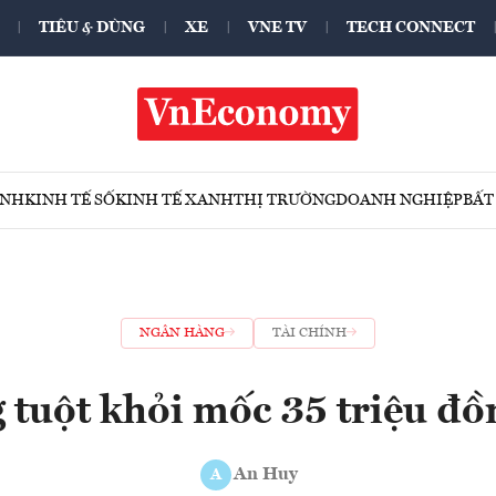
TIÊU & DÙNG
XE
VNE TV
TECH CONNECT
ÍNH
KINH TẾ SỐ
KINH TẾ XANH
THỊ TRƯỜNG
DOANH NGHIỆP
BẤT
NGÂN HÀNG
TÀI CHÍNH
 tuột khỏi mốc 35 triệu đ
An Huy
A