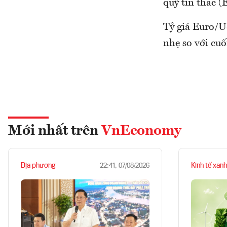
quỹ tín thác 
Tỷ giá Euro/U
nhẹ so với cuố
Mới nhất trên
VnEconomy
Địa phương
Kinh tế xanh
22:41, 07/08/2026