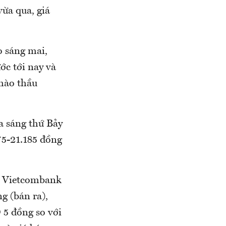
vừa qua, giá
o sáng mai,
ớc tới nay và
chào thầu
a sáng thứ Bảy
75-21.185 đồng
. Vietcombank
g (bán ra),
 5 đồng so với