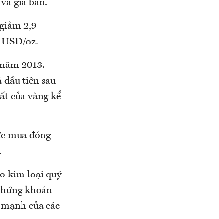
và giá bán.
 giảm 2,9
9 USD/oz.
 năm 2013.
 đầu tiên sau
ất của vàng kể
lực mua đóng
.
do kim loại quý
 chứng khoán
g mạnh của các