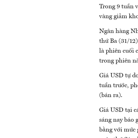
Trong 9 tuần v
vàng giảm kh
Ngân hàng Nhà
thứ Ba (31/12)
là phiên cuối
trong phiên nà
Giá USD tự do
tuần trước, p
(bán ra).
Giá USD tại c
sáng nay báo 
bằng với mức 