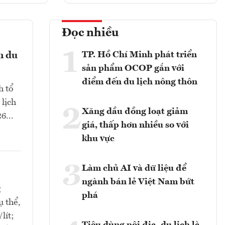
Đọc nhiều
1
TP. Hồ Chí Minh phát triển
n du
sản phẩm OCOP gắn với
điểm đến du lịch nông thôn
h tổ
 lịch
2
Xăng dầu đồng loạt giảm
6...
giá, thấp hơn nhiều so với
khu vực
3
Làm chủ AI và dữ liệu để
ngành bán lẻ Việt Nam bứt
g
phá
ụ thể,
lít;