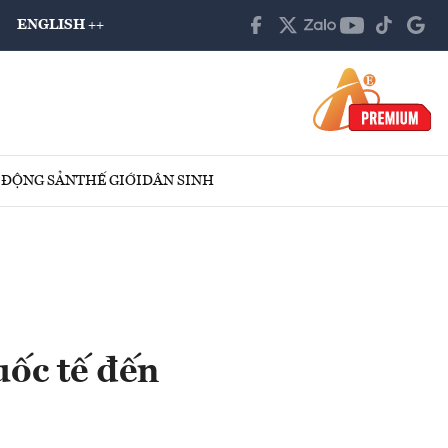
ENGLISH ++
 ĐỘNG SẢN
THẾ GIỚI
DÂN SINH
uốc tế đến