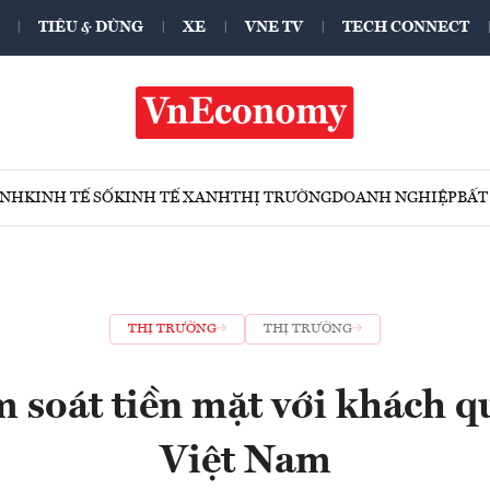
TIÊU & DÙNG
XE
VNE TV
TECH CONNECT
ÍNH
KINH TẾ SỐ
KINH TẾ XANH
THỊ TRƯỜNG
DOANH NGHIỆP
BẤT
THỊ TRƯỜNG
THỊ TRƯỜNG
 soát tiền mặt với khách q
Việt Nam