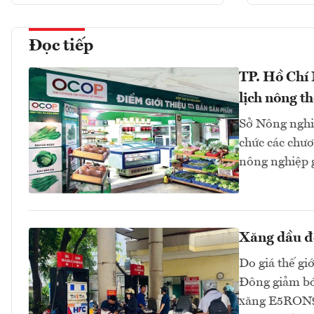
Đọc tiếp
TP. Hồ Chí
lịch nông t
Sở Nông nghi
chức các chươn
nông nghiệp 
Xăng dầu đồ
Do giá thế gi
Đông giảm bớt
xăng E5RON92