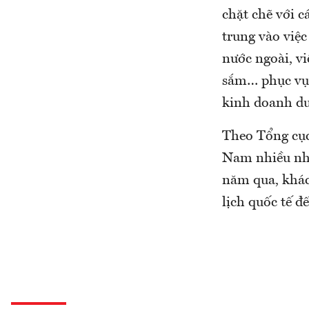
chặt chẽ với c
trung vào việc
nước ngoài, vi
sắm… phục vụ 
kinh doanh du 
Theo Tổng cục
Nam nhiều nhất
năm qua, khác
lịch quốc tế đ