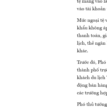
tệ mang vào là
vào tài khoản
Mức ngoại tệ 
khẩu không áp
thanh toán, g
lịch, thẻ ngân
khác.
Trước đó, Phó
thành phố trự
khách du lịch
động bán hàng
các trường hợ
Phó thủ tướng