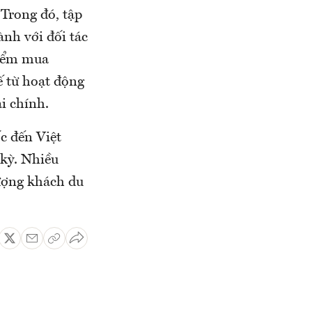
 Trong đó, tập
ành với đối tác
điểm mua
ế từ hoạt động
i chính.
c đến Việt
 kỳ. Nhiều
ượng khách du