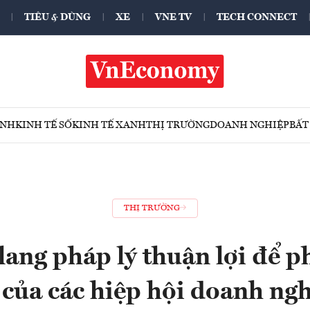
TIÊU & DÙNG
XE
VNE TV
TECH CONNECT
ÍNH
KINH TẾ SỐ
KINH TẾ XANH
THỊ TRƯỜNG
DOANH NGHIỆP
BẤT
THỊ TRƯỜNG
ang pháp lý thuận lợi để p
 của các hiệp hội doanh ng