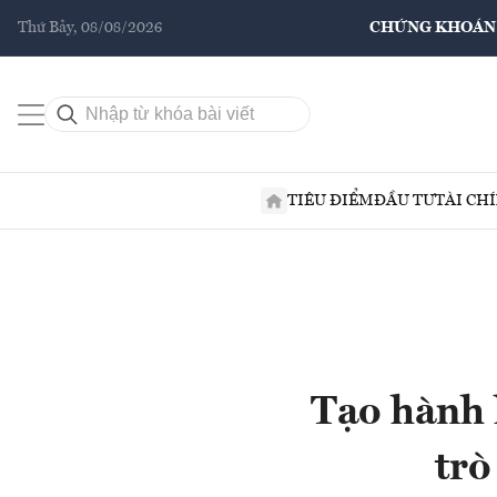
Thứ Bảy, 08/08/2026
CHỨNG KHOÁN
TIÊU ĐIỂM
ĐẦU TƯ
TÀI CH
Tạo hành l
trò