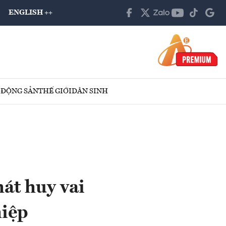
ENGLISH ++
 ĐỘNG SẢN
THẾ GIỚI
DÂN SINH
hát huy vai
hiệp