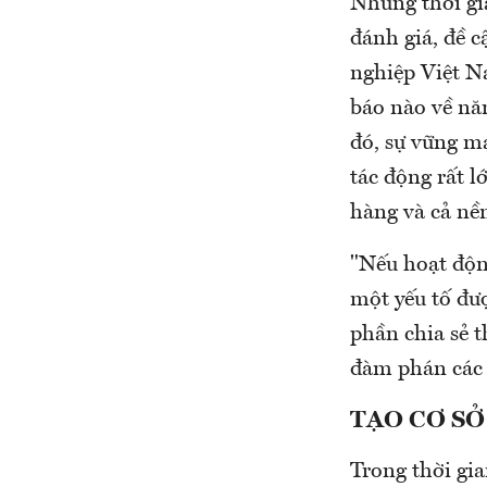
Nhưng thời gian
đánh giá, đề 
nghiệp Việt Na
báo nào về n
đó, sự vững 
tác động rất 
hàng và cả nề
"Nếu hoạt độn
một yếu tố đu
phần chia sẻ th
đàm phán các
TẠO CƠ SƠ
Trong thời gian