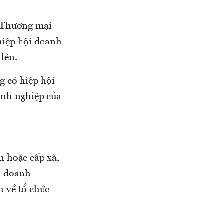
àn Thương mại
hiệp hội doanh
lên.
 có hiệp hội
oanh nghiệp của
n hoặc cấp xã,
ội doanh
 về tổ chức