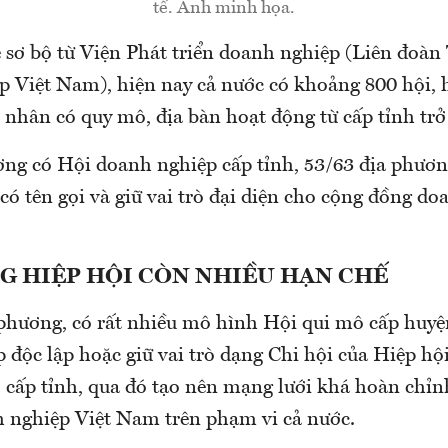
tế. Ảnh minh họa.
̂ sơ bộ từ Viện Phát triển doanh nghiệp (Liên đo
Việt Nam), hiện nay cả nước có khoảng 800 hội, 
hân có quy mô, địa bàn hoạt động từ cấp tỉnh trở 
ng có Hội doanh nghiệp cấp tỉnh, 53/63 địa phương
́ tên gọi và giữ vai trò đại diện cho cộng đồng d
 HIỆP HỘI CÒN NHIỀU HẠN CHẾ
 phương, có rất nhiều mô hình Hội qui mô cấp huyệ
̂p độc lập hoặc giữ vai trò dạng Chi hội của Hiệp h
cấp tỉnh, qua đó tạo nên mạng lưới khá hoàn chỉnh
h nghiệp Việt Nam trên phạm vi cả nước.