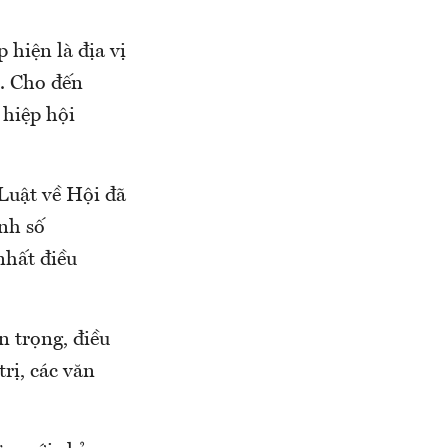
iện là địa vị
̉. Cho đến
hiệp hội
uật về Hội đã
ịnh số
hất điều
 trọng, điều
̣, các văn