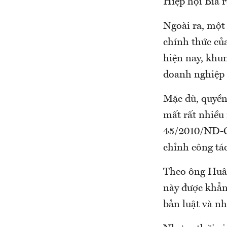
Hiệp hội Bia r
Ngoài ra, một 
chính thức củ
hiện nay, khung
doanh nghiệp no
Mặc dù, quyền
mất rất nhiều
45/2010/NĐ-CP 
chỉnh công tá
Theo ông Huân, 
này được khă
bản luật và nh