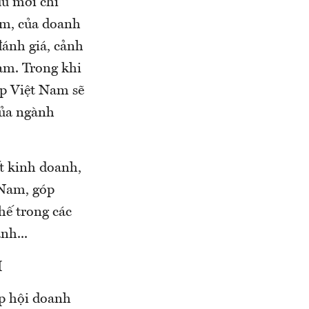
u mới chỉ
 Nam, của doanh
ánh giá, cảnh
 Nam. Trong khi
ệp Việt Nam sẽ
của ngành
kết kinh doanh,
t Nam, góp
thế trong các
nh...
I
hiệp hội doanh