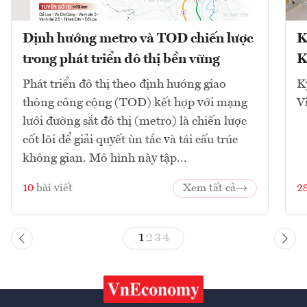
Định hướng metro và TOD chiến lược
K
trong phát triển đô thị bền vững
K
Phát triển đô thị theo định hướng giao
K
thông công cộng (TOD) kết hợp với mạng
V
lưới đường sắt đô thị (metro) là chiến lược
cốt lõi để giải quyết ùn tắc và tái cấu trúc
không gian. Mô hình này tập...
10
bài viết
Xem tất cả
2
1
2
3
4