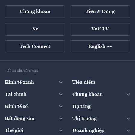
Chứng khoán
Tiêu & Dùng
Xe
VnE TV
Tech Connect
English ++
Tất cả chuyên mục
Kinh tế xanh
Tiêu điểm
Chuyển động xanh
Tài chính
Chứng khoán
Pháp lý
Ngân hàng
Doanh nghiệp niêm yết
Kinh tế số
Hạ tầng
Thương hiệu xanh
Thị trường vốn
Thị trường
Sản phẩm - Thị trường
Bất động sản
Thị trường
Diễn đàn
Thuế
Đầu tư
Tài sản số
Chính sách
Xuất nhập khẩu
Thế giới
Doanh nghiệp
Bảo hiểm
Quốc tế