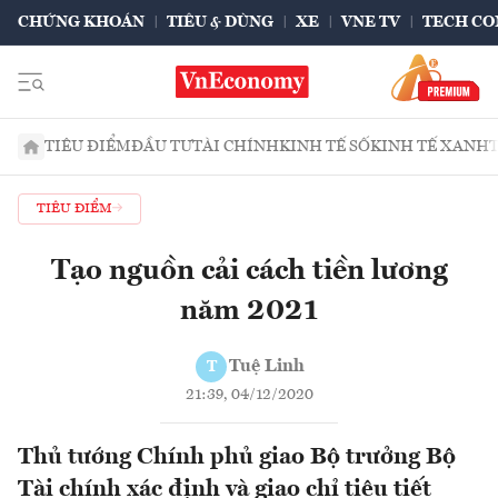
CHỨNG KHOÁN
TIÊU & DÙNG
XE
VNE TV
TECH CO
TIÊU ĐIỂM
ĐẦU TƯ
TÀI CHÍNH
KINH TẾ SỐ
KINH TẾ XANH
TIÊU ĐIỂM
Tạo nguồn cải cách tiền lương
năm 2021
Tuệ Linh
T
21:39, 04/12/2020
Thủ tướng Chính phủ giao Bộ trưởng Bộ
Tài chính xác định và giao chỉ tiêu tiết