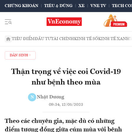
CHỨNG KHOÁN
TIÊU & DÙNG
XE
VNE TV
TECH CO
TIÊU ĐIỂM
ĐẦU TƯ
TÀI CHÍNH
KINH TẾ SỐ
KINH TẾ XANH
DÂN SINH
Thận trọng về việc coi Covid-19
như bệnh theo mùa
Nhật Dương
N
09:34, 12/05/2023
Theo các chuyên gia, mặc dù có những
điểm tương đồng giữa cúm mùa với bệnh