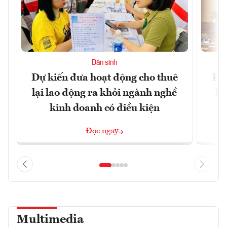
Dân sinh
Dự kiến đưa hoạt động cho thuê
Đề 
lại lao động ra khỏi ngành nghề
hà
kinh doanh có điều kiện
n
Đọc ngay
Multimedia