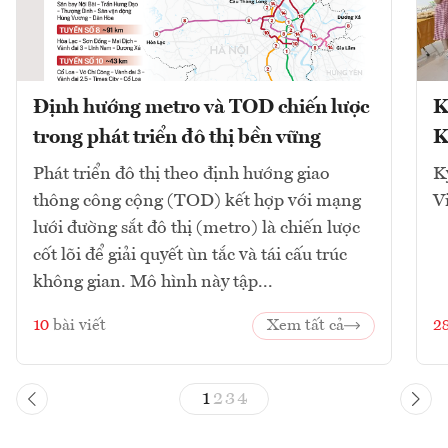
Định hướng metro và TOD chiến lược
K
trong phát triển đô thị bền vững
K
Phát triển đô thị theo định hướng giao
K
thông công cộng (TOD) kết hợp với mạng
V
lưới đường sắt đô thị (metro) là chiến lược
cốt lõi để giải quyết ùn tắc và tái cấu trúc
không gian. Mô hình này tập...
10
bài viết
Xem tất cả
2
1
2
3
4