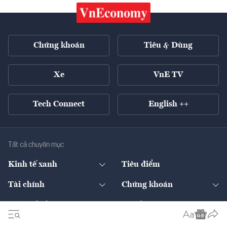
Chứng khoán
Tiêu & Dùng
Xe
VnE TV
Tech Connect
English ++
Tất cả chuyên mục
Kinh tế xanh
Tiêu điểm
Chuyển động xanh
Tài chính
Chứng khoán
Pháp lý
Ngân hàng
Doanh nghiệp niêm yết
Kinh tế số
Hạ tầng
Thương hiệu xanh
Thị trường vốn
Thị trường
Sản phẩm - Thị trường
Bất động sản
Thị trường