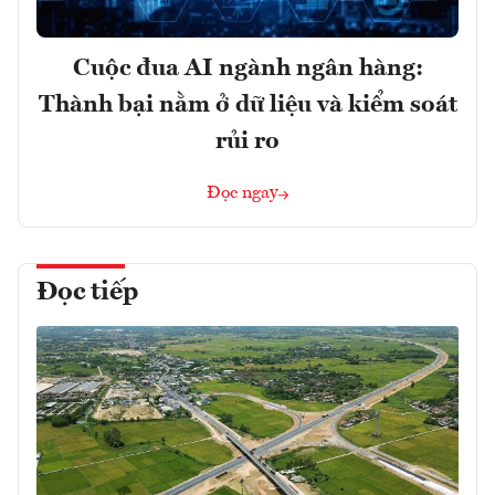
Cuộc đua AI ngành ngân hàng:
Thành bại nằm ở dữ liệu và kiểm soát
rủi ro
Đọc ngay
Đọc tiếp