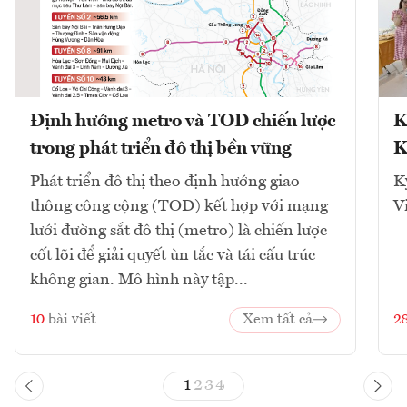
Định hướng metro và TOD chiến lược
K
trong phát triển đô thị bền vững
K
Phát triển đô thị theo định hướng giao
K
thông công cộng (TOD) kết hợp với mạng
V
lưới đường sắt đô thị (metro) là chiến lược
cốt lõi để giải quyết ùn tắc và tái cấu trúc
không gian. Mô hình này tập...
10
bài viết
Xem tất cả
2
1
2
3
4