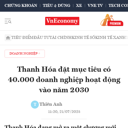
CHỨNG KHOÁN
TIÊU & DÙNG
XE
VNE TV
TECH CO
TIÊU ĐIỂM
ĐẦU TƯ
TÀI CHÍNH
KINH TẾ SỐ
KINH TẾ XANH
DOANH NGHIỆP
Thanh Hóa đặt mục tiêu có
40.000 doanh nghiệp hoạt động
vào năm 2030
Thiên Anh
T
11:20, 21/07/2025
Thanh Hóa đang mở ra một chương mới