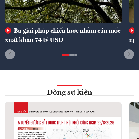
Ba giải pháp chiến lược nhằm cán mốc
xuất khẩu 74 tỷ USD
ngu
Dòng sự kiện