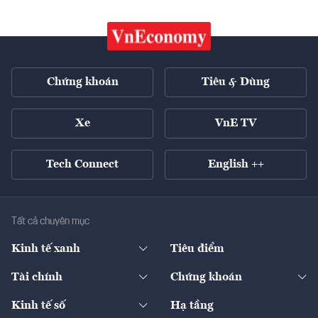
Chứng khoán
Tiêu & Dùng
Xe
VnE TV
Tech Connect
English ++
Tất cả chuyên mục
Kinh tế xanh
Tiêu điểm
Chuyển động xanh
Tài chính
Chứng khoán
Pháp lý
Ngân hàng
Doanh nghiệp niêm yết
Kinh tế số
Hạ tầng
Thương hiệu xanh