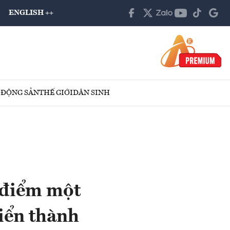
ENGLISH ++
 ĐỘNG SẢN
THẾ GIỚI
DÂN SINH
í điểm một
riển thành