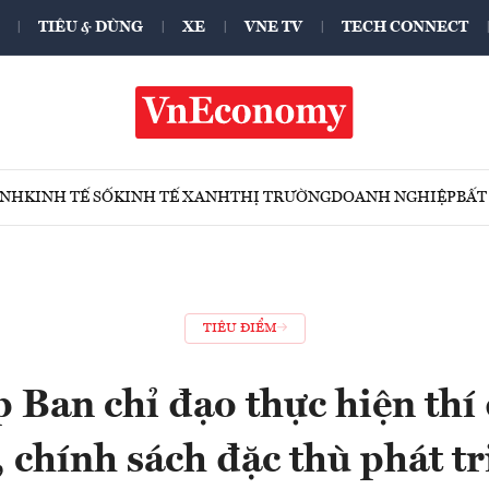
TIÊU & DÙNG
XE
VNE TV
TECH CONNECT
ÍNH
KINH TẾ SỐ
KINH TẾ XANH
THỊ TRƯỜNG
DOANH NGHIỆP
BẤT
TIÊU ĐIỂM
 Ban chỉ đạo thực hiện th
, chính sách đặc thù phát t