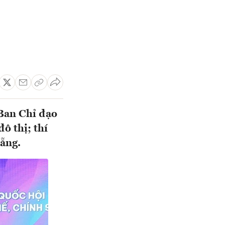
 Ban Chỉ đạo
ô thị; thí
ẵng.