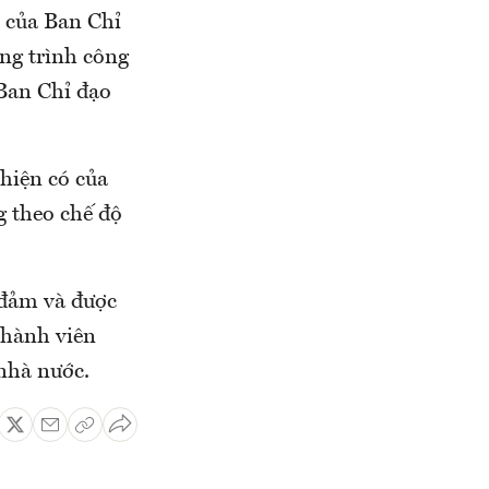
c của Ban Chỉ
ng trình công
 Ban Chỉ đạo
hiện có của
g theo chế độ
 đảm và được
thành viên
nhà nước.