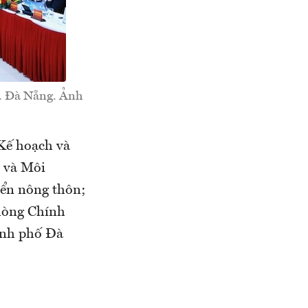
P. Đà Nẵng. Ảnh
 Kế hoạch và
n và Môi
iển nông thôn;
hòng Chính
ành phố Đà