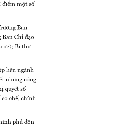
í điểm một số
Trưởng Ban
g Ban Chỉ đạo
rực); Bí thư
ợp liên ngành
yết những công
ị quyết số
 cơ chế, chính
hính phủ đôn