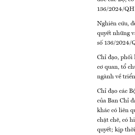
136/2024/QH
Nghiên cứu, đ
quyết những v
số 136/2024/
Chỉ đạo, phối
cơ quan, tổ ch
ngành về triể
Chỉ đạo các Bộ
của Ban Chỉ đ
khác có liên 
chặt chẽ, có h
quyết; kịp th