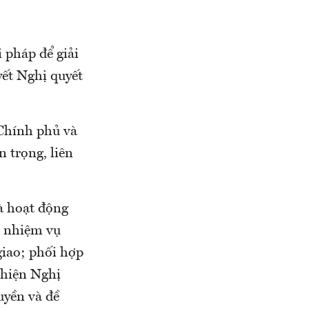
 pháp để giải
yết Nghị quyết
 Chính phủ và
n trọng, liên
và hoạt động
c nhiệm vụ
giao; phối hợp
 hiện Nghị
uyền và đề