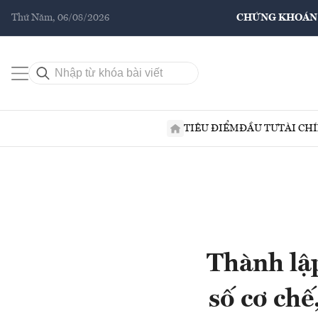
Thứ Năm, 06/08/2026
CHỨNG KHOÁN
TIÊU ĐIỂM
ĐẦU TƯ
TÀI CH
Thành lập
số cơ chế