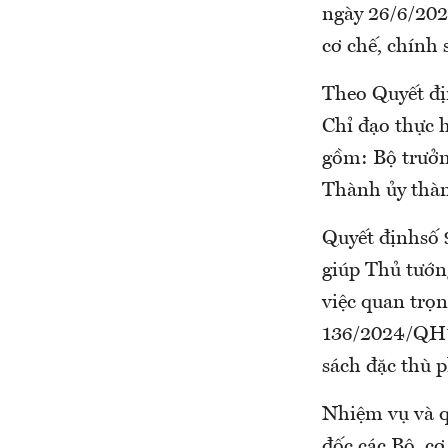
ngày 26/6/202
cơ chế, chính
Theo Quyết đ
Chỉ đạo thực 
gồm: Bộ trưởn
Thành ủy thà
Quyết địnhsố 
giúp Thủ tướn
việc quan trọn
136/2024/QH15
sách đặc thù 
Nhiệm vụ và 
đốc các Bộ, cơ